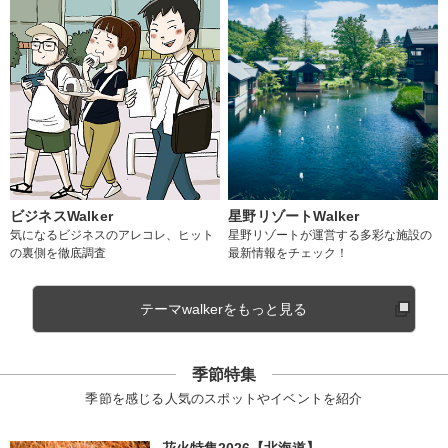
ビジネスWalker
星野リゾートWalker
気になるビジネスのアレコレ、ヒット
星野リゾートが運営する多彩な施設の
の裏側を徹底調査
最新情報をチェック！
テーマwalkerをもっと見る
季節特集
季節を感じる人気のスポットやイベントを紹介
花火特集2026【北海道】