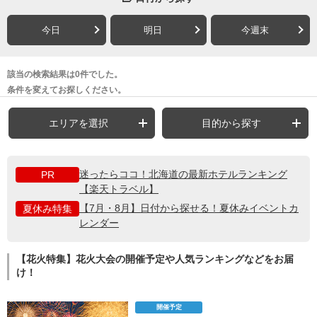
今日
明日
今週末
該当の検索結果は0件でした。
条件を変えてお探しください。
エリアを選択
目的から探す
迷ったらココ！北海道の最新ホテルランキング
PR
【楽天トラベル】
【7月・8月】日付から探せる！夏休みイベントカ
夏休み特集
レンダー
【花火特集】花火大会の開催予定や人気ランキングなどをお届
け！
開催予定