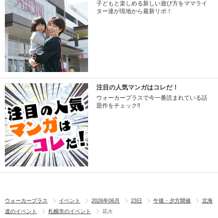
子どもと楽しめる新しい遊び方をママライ
ター達が現地から最新リポ！
注目の人気マンガはコレだ！
ウォーカープラスで今一番読まれている話
題作をチェック!!
ウォーカープラス
イベント
2026年06月
23日
午後・夕方開催
北海
道のイベント
札幌市のイベント
花火