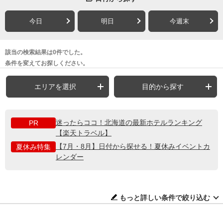
今日
明日
今週末
該当の検索結果は0件でした。
条件を変えてお探しください。
エリアを選択
目的から探す
迷ったらココ！北海道の最新ホテルランキング
PR
【楽天トラベル】
【7月・8月】日付から探せる！夏休みイベントカ
夏休み特集
レンダー
もっと詳しい条件で絞り込む