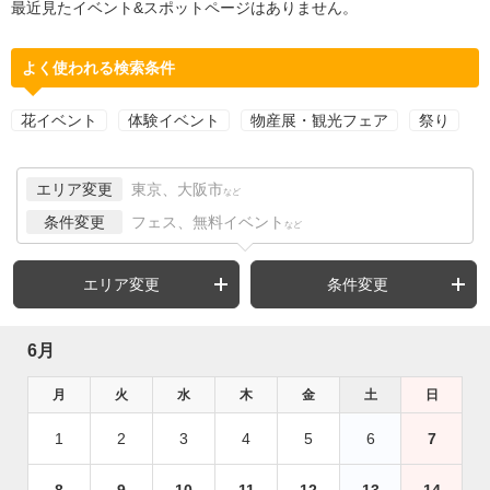
最近見たイベント&スポットページはありません。
よく使われる検索条件
花イベント
体験イベント
物産展・観光フェア
祭り
エリア変更
東京、大阪市
など
条件変更
フェス、無料イベント
など
エリア変更
条件変更
6月
月
火
水
木
金
土
日
1
2
3
4
5
6
7
8
9
10
11
12
13
14