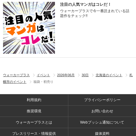
注目の人気マンガはコレだ！
ウォーカープラスで今一番読まれている話
題作をチェック!!
ウォーカープラス
イベント
2026年06月
30日
北海道のイベント
札
幌市のイベント
福袋・初売り
利用規約
プライバシーポリシー
推奨環境
お問い合わせ
ウォーカープラスとは
Webプッシュ通知について
プレスリリース・情報提供
媒体資料