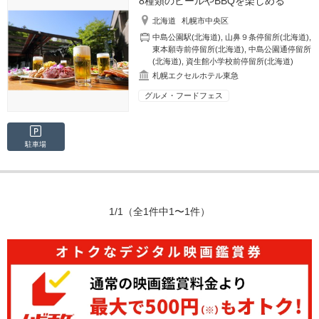
8種類のビールやBBQを楽しめる
北海道
札幌市中央区
中島公園駅(北海道)
,
山鼻９条停留所(北海道)
,
東本願寺前停留所(北海道)
,
中島公園通停留所
(北海道)
,
資生館小学校前停留所(北海道)
札幌エクセルホテル東急
グルメ・フードフェス
駐車場
1/1
（全1件中1〜1件）