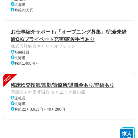
北海道
月給22万円
お仕事紹介サポート/「オープニング募集」/完全未経
験OK/プライベート充実/家族手当あり
株式会社綜合キャリアオプション
契約社員
北海道
時給1,400円～
NEW
臨床検査技師/常勤/診療所/退職金あり/昇給あり
医療法人社団凜誠会 クリニック森の風
正社員
北海道
月給22万3,013円～40万280円