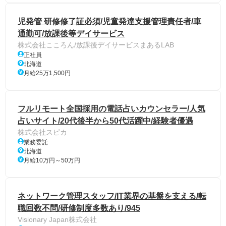
児発管 研修修了証必須/児童発達支援管理責任者/車
通勤可/放課後等デイサービス
株式会社こころん/放課後デイサービスまあるLAB
正社員
北海道
月給25万1,500円
フルリモート全国採用の電話占いカウンセラー/人気
占いサイト/20代後半から50代活躍中/経験者優遇
株式会社スピカ
業務委託
北海道
月給10万円～50万円
ネットワーク管理スタッフ/IT業界の基盤を支える/転
職回数不問/研修制度多数あり/945
Visionary Japan株式会社