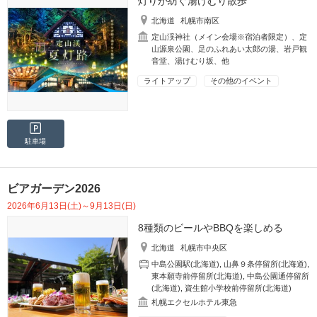
灯りが紡ぐ湯けむり散歩
北海道
札幌市南区
定山渓神社（メイン会場※宿泊者限定）、定
山源泉公園、足のふれあい太郎の湯、岩戸観
音堂、湯けむり坂、他
ライトアップ
その他のイベント
駐車場
ビアガーデン2026
2026年6月13日(土)～9月13日(日)
8種類のビールやBBQを楽しめる
北海道
札幌市中央区
中島公園駅(北海道)
,
山鼻９条停留所(北海道)
,
東本願寺前停留所(北海道)
,
中島公園通停留所
(北海道)
,
資生館小学校前停留所(北海道)
札幌エクセルホテル東急