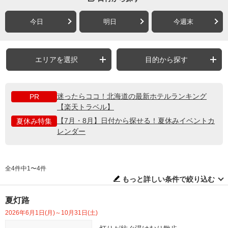
今日
明日
今週末
エリアを選択
目的から探す
迷ったらココ！北海道の最新ホテルランキング
PR
【楽天トラベル】
【7月・8月】日付から探せる！夏休みイベントカ
夏休み特集
レンダー
全4件中1〜4件
もっと詳しい条件で絞り込む
夏灯路
2026年6月1日(月)～10月31日(土)