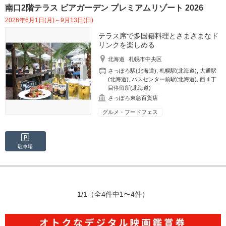
南口2階テラス ビアガーデン プレミアムリゾート 2026
2026年6月1日(月)～9月13日(日)
テラス席で多国籍料理とさまざまなド
リンクを楽しめる
北海道
札幌市中央区
さっぽろ駅(北海道)
,
札幌駅(北海道)
,
大通駅
(北海道)
,
バスセンター前駅(北海道)
,
西４丁
目停留所(北海道)
さっぽろ東急百貨店
グルメ・フードフェス
駐車場
1/1
（全4件中1〜4件）