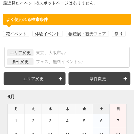
最近見たイベント&スポットページはありません。
よく使われる検索条件
花イベント
体験イベント
物産展・観光フェア
祭り
エリア変更
東京、大阪市
など
条件変更
フェス、無料イベント
など
エリア変更
条件変更
6月
月
火
水
木
金
土
日
1
2
3
4
5
6
7