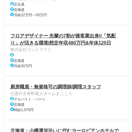
正社員
北海道
月給22万円～50万円
フロアデザイナー 先輩の7割が接客業出身!/「気配
り」が活きる環境/想定年収480万円&年休120日
株式会社コントラフト
北海道
月給30万円
厨房職員・無資格可の調理師/調理スタッフ
介護付き有料老人ホームまごころ
アルバイト・パート
北海道
時給1,075円
北海道・小樽運河沿いに佇むヨーロピアンホテルで