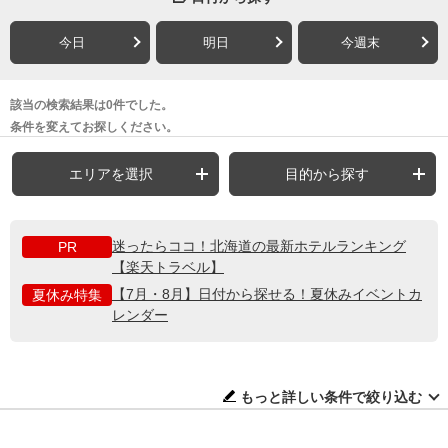
今日
明日
今週末
該当の検索結果は0件でした。
条件を変えてお探しください。
エリアを選択
目的から探す
迷ったらココ！北海道の最新ホテルランキング
PR
【楽天トラベル】
【7月・8月】日付から探せる！夏休みイベントカ
夏休み特集
レンダー
もっと詳しい条件で絞り込む