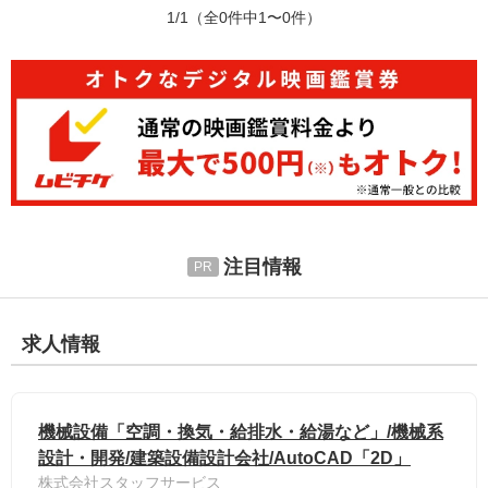
1/1
（全0件中1〜0件）
注目情報
求人情報
機械設備「空調・換気・給排水・給湯など」/機械系
設計・開発/建築設備設計会社/AutoCAD「2D」
株式会社スタッフサービス