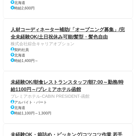
北海道
時給2,600円
人材コーディネーター補助/「オープニング募集」/完
全未経験OK/土日祝休み可能/髪型・髪色自由
株式会社綜合キャリアオプション
契約社員
北海道
時給1,400円～
未経験OK/朝食レストランスタッフ/朝7:00～勤務/時
給1100円～/プレミアホテル函館
プレミアホテル-CABIN PRESIDENT-函館
アルバイト・パート
北海道
時給1,100円～1,300円
未経験OK・箱詰め・ピッキング/コツコツ作業 若手