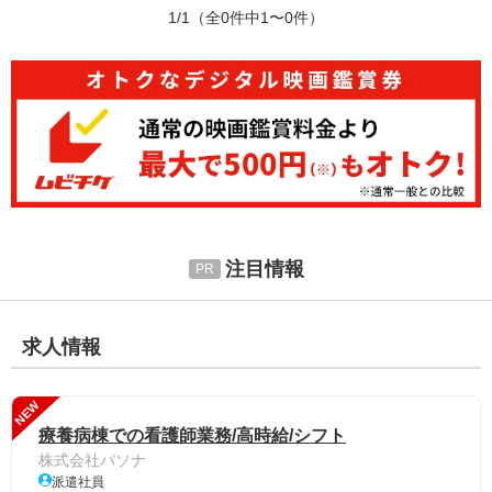
1/1
（全0件中1〜0件）
注目情報
求人情報
NEW
療養病棟での看護師業務/高時給/シフト
株式会社パソナ
派遣社員