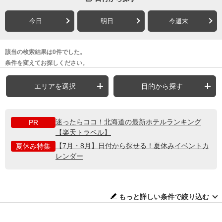
今日
明日
今週末
該当の検索結果は0件でした。
条件を変えてお探しください。
エリアを選択
目的から探す
迷ったらココ！北海道の最新ホテルランキング
PR
【楽天トラベル】
【7月・8月】日付から探せる！夏休みイベントカ
夏休み特集
レンダー
もっと詳しい条件で絞り込む