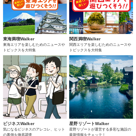
東海満喫Walker
関西満喫Walker
東海エリアを楽しむためのニュースや
関西エリアを楽しむためのニュースや
トピックスを大特集
トピックスを大特集
ビジネスWalker
星野リゾートWalker
気になるビジネスのアレコレ、ヒット
星野リゾートが運営する多彩な施設の
の裏側を徹底調査
最新情報をチェック！