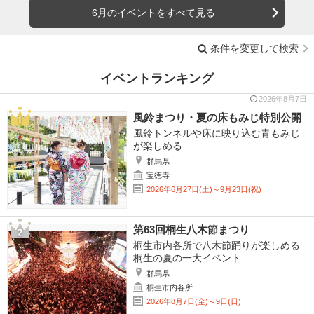
6月のイベントをすべて見る
条件を変更して検索
イベントランキング
2026年8月7日
風鈴まつり・夏の床もみじ特別公開
風鈴トンネルや床に映り込む青もみじ
が楽しめる
群馬県
宝徳寺
2026年6月27日(土)～9月23日(祝)
第63回桐生八木節まつり
桐生市内各所で八木節踊りが楽しめる
桐生の夏の一大イベント
群馬県
桐生市内各所
2026年8月7日(金)～9日(日)