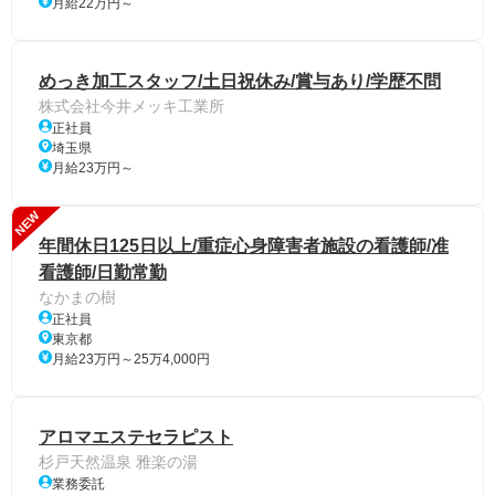
月給22万円～
めっき加工スタッフ/土日祝休み/賞与あり/学歴不問
株式会社今井メッキ工業所
正社員
埼玉県
月給23万円～
NEW
年間休日125日以上/重症心身障害者施設の看護師/准
看護師/日勤常勤
なかまの樹
正社員
東京都
月給23万円～25万4,000円
アロマエステセラピスト
杉戸天然温泉 雅楽の湯
業務委託