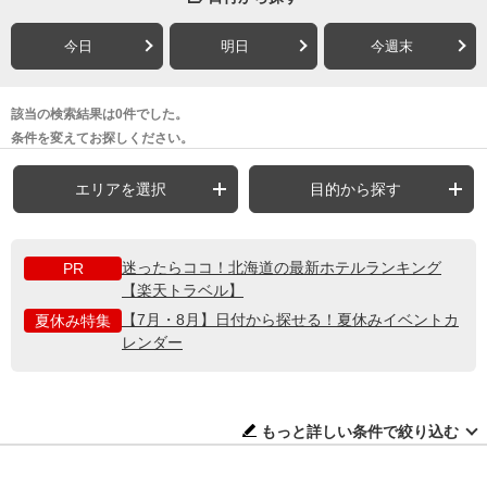
今日
明日
今週末
該当の検索結果は0件でした。
条件を変えてお探しください。
エリアを選択
目的から探す
迷ったらココ！北海道の最新ホテルランキング
PR
【楽天トラベル】
【7月・8月】日付から探せる！夏休みイベントカ
夏休み特集
レンダー
もっと詳しい条件で絞り込む