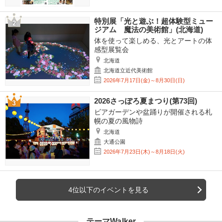
特別展「光と遊ぶ！超体験型ミュー
ジアム 魔法の美術館」(北海道)
体を使って楽しめる、光とアートの体
感型展覧会
北海道
北海道立近代美術館
2026年7月17日(金)～8月30日(日)
2026さっぽろ夏まつり(第73回)
ビアガーデンや盆踊りが開催される札
幌の夏の風物詩
北海道
大通公園
2026年7月23日(木)～8月18日(火)
4位以下のイベントを見る
テーマWalker