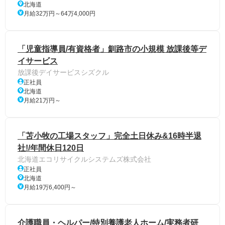
北海道
月給32万円～64万4,000円
「児童指導員/有資格者」釧路市の小規模 放課後等デ
イサービス
放課後デイサービスシズクル
正社員
北海道
月給21万円～
「苫小牧の工場スタッフ」完全土日休み&16時半退
社!/年間休日120日
北海道エコリサイクルシステムズ株式会社
正社員
北海道
月給19万6,400円～
介護職員・ヘルパー/特別養護老人ホーム/実務者研