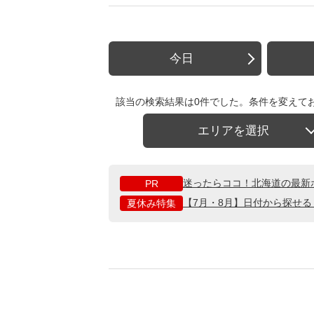
今日
該当の検索結果は0件でした。条件を変えて
エリアを選択
迷ったらココ！北海道の最新
PR
【7月・8月】日付から探せ
夏休み特集