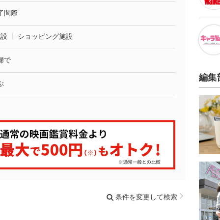
了間際
施設
ショッピング施設
婦で
編集
ぶ
条件を変更して検索