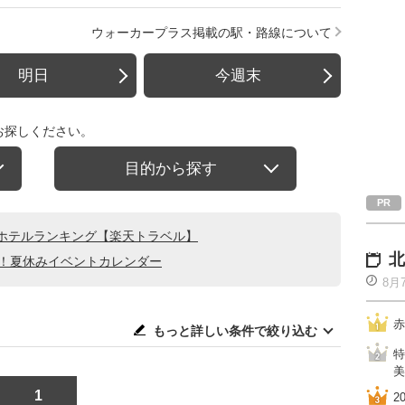
ウォーカープラス掲載の駅・路線について
明日
今週末
お探しください。
目的から探す
ホテルランキング【楽天トラベル】
北
る！夏休みイベントカレンダー
8月
赤
もっと詳しい条件で絞り込む
特
美
1
2