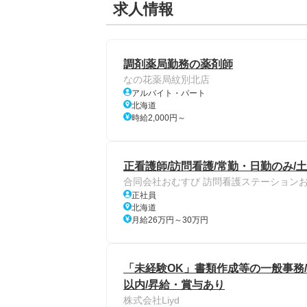
求人情報
調剤薬局勤務の薬剤師
なの花薬局紋別北店
アルバイト・パート
北海道
時給2,000円～
正看護師/訪問看護/常勤・日勤のみ/
合同会社おむすび 訪問看護ステーション
正社員
北海道
月給26万円～30万円
「未経験OK」書類作成等の一般事務/土
以内/昇給・賞与あり
株式会社Liyd