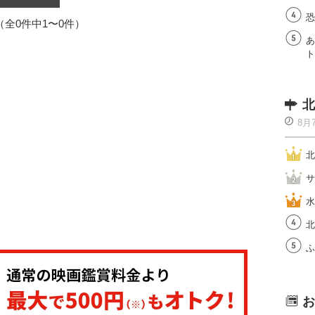
恐
1（全0件中1〜0件）
あ
ト
北
8月
北
サ
水
北
ふ
お