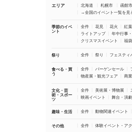
エリア
北海道
札幌市
函館
→全国のイベント一覧を見
全件
花見
花火
紅
季節のイベ
ント
ライトアップ
年中行事
クリスマスイベント
福
全件
祭り
フェスティ
祭り
全件
バーゲンセール
食べる・買
う
物産展・観光フェア
商
全件
美術展・博物展
文化・芸
術・スポー
映画イベント
舞台・演
ツ
全件
動物関連イベント
趣味・生活
全件
体験イベント・ア
その他