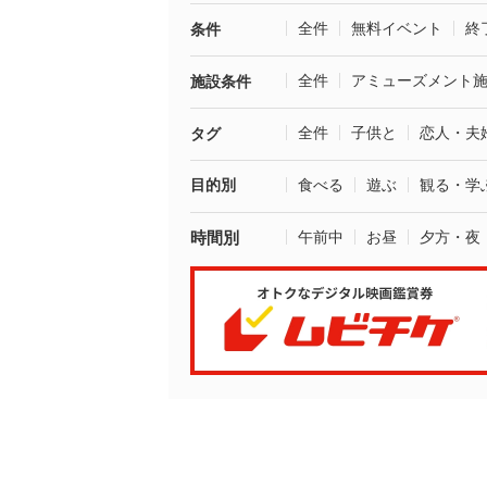
全件
無料イベント
終
条件
全件
アミューズメント
施設条件
全件
子供と
恋人・夫
タグ
目的別
食べる
遊ぶ
観る・学
時間別
午前中
お昼
夕方・夜