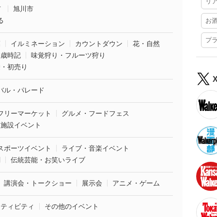
リ
市
旭川市
る
お
プ
葉
イルミネーション
カウントダウン
花・自然
・歳時記
味覚狩り・フルーツ狩り
袋・初売り
バル・パレード
フリーマーケット
グルメ・フードフェス
業施設イベント
スポーツイベント
ライブ・音楽イベント
劇
伝統芸能・お笑いライブ
講演会・トークショー
展示会
アニメ・ゲーム
クティビティ
その他のイベント