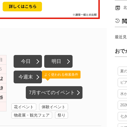
北
閲
最近見
おで
日
今日
明日
5
夏
よく使われる検索条件
今週末
12
ビ
19
7月すべてのイベント
水
26
20
花イベント
体験イベント
物産展・観光フェア
祭り
七