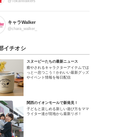
@TokaiWalkers
キャラWalker
@chara_walker_
部イチオシ
スヌーピーたちの最新ニュース
癒やされるキャラクターアイテムでほ
っと一息つこう！かわいい最新グッズ
やイベント情報を毎日配信
関西のイオンモールで新発見！
子どもと楽しめる新しい遊び方をママ
ライター達が現地から最新リポ！