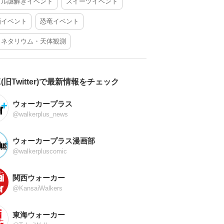
アル謎解きイベント
スイーツイベント
酒イベント
恐竜イベント
ラネタリウム・天体観測
X(旧Twitter)で最新情報をチェック
ウォーカープラス
@walkerplus_news
ウォーカープラス漫画部
@walkerpluscomic
関西ウォーカー
@KansaiWalkers
東海ウォーカー