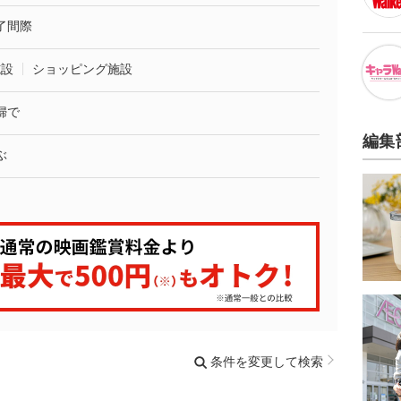
了間際
施設
ショッピング施設
婦で
編集
ぶ
条件を変更して検索