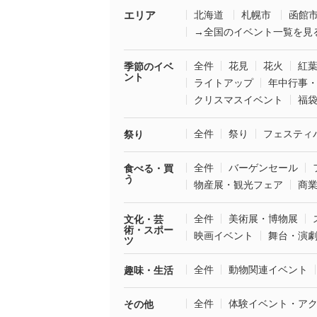
エリア
北海道
札幌市
函館
→全国のイベント一覧を見
全件
花見
花火
紅
季節のイベ
ント
ライトアップ
年中行事
クリスマスイベント
福
全件
祭り
フェスティ
祭り
全件
バーゲンセール
食べる・買
う
物産展・観光フェア
商
全件
美術展・博物展
文化・芸
術・スポー
映画イベント
舞台・演
ツ
全件
動物関連イベント
趣味・生活
全件
体験イベント・ア
その他