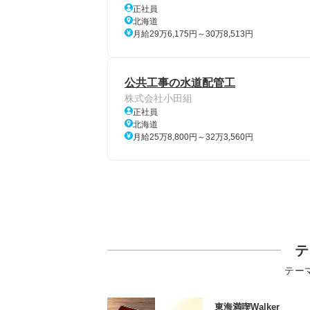
正社員
北海道
月給29万6,175円～30万8,513円
公共工事の水道配管工
株式会社小田組
正社員
北海道
月給25万8,800円～32万3,560円
テ
テー
東海満喫Walker