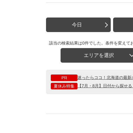
今日
該当の検索結果は0件でした。条件を変えて
エリアを選択
迷ったらココ！北海道の最新
PR
【7月・8月】日付から探せ
夏休み特集