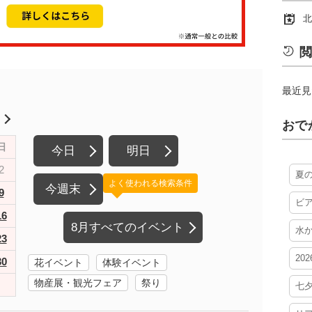
北
閲
最近見
月
おで
日
今日
明日
2
夏
よく使われる検索条件
今週末
9
ビ
16
8月すべてのイベント
水
23
20
30
花イベント
体験イベント
物産展・観光フェア
祭り
七