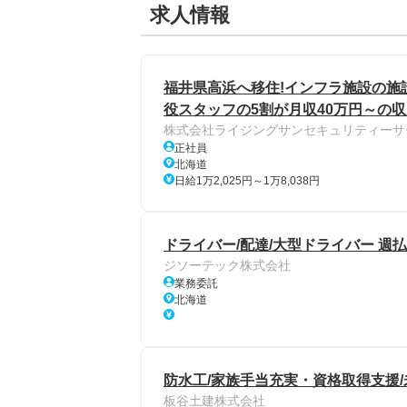
求人情報
福井県高浜へ移住!インフラ施設の施設
役スタッフの5割が月収40万円～の
株式会社ライジングサンセキュリティーサ
正社員
北海道
日給1万2,025円～1万8,038円
ドライバー/配達/大型ドライバー 週払
ジソーテック株式会社
業務委託
北海道
防水工/家族手当充実・資格取得支援
板谷土建株式会社