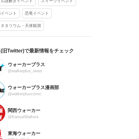
アル謎解きイベント
スイーツイベント
酒イベント
恐竜イベント
ラネタリウム・天体観測
X(旧Twitter)で最新情報をチェック
ウォーカープラス
@walkerplus_news
ウォーカープラス漫画部
@walkerpluscomic
関西ウォーカー
@KansaiWalkers
東海ウォーカー