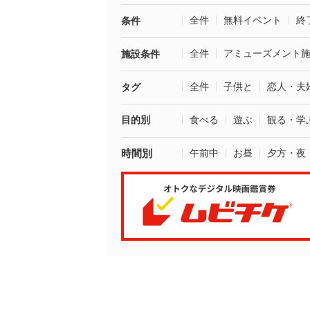
全件
無料イベント
終
条件
全件
アミューズメント
施設条件
全件
子供と
恋人・夫
タグ
目的別
食べる
遊ぶ
観る・学
時間別
午前中
お昼
夕方・夜