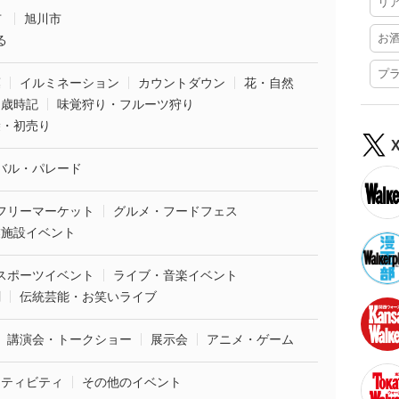
リ
市
旭川市
お
る
プ
葉
イルミネーション
カウントダウン
花・自然
・歳時記
味覚狩り・フルーツ狩り
袋・初売り
バル・パレード
フリーマーケット
グルメ・フードフェス
業施設イベント
スポーツイベント
ライブ・音楽イベント
劇
伝統芸能・お笑いライブ
講演会・トークショー
展示会
アニメ・ゲーム
クティビティ
その他のイベント