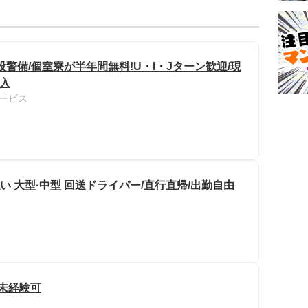
警備/個室寮が半年間無料!U・I・Jターン歓迎/現
収入
ービス
い 大型·中型 回送ドライバー/直行直帰/出勤自由
/未経験可