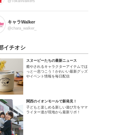
@TokaiWalkers
キャラWalker
@chara_walker_
部イチオシ
スヌーピーたちの最新ニュース
癒やされるキャラクターアイテムでほ
っと一息つこう！かわいい最新グッズ
やイベント情報を毎日配信
関西のイオンモールで新発見！
子どもと楽しめる新しい遊び方をママ
ライター達が現地から最新リポ！