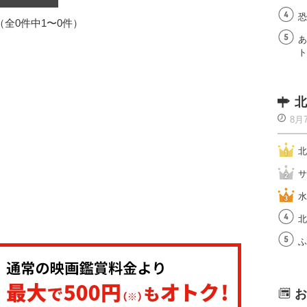
恐
1（全0件中1〜0件）
あ
ト
北
8月
北
サ
水
北
ふ
お