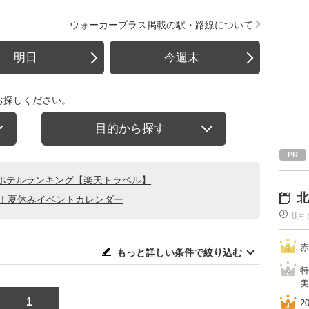
ウォーカープラス掲載の駅・路線について
明日
今週末
お探しください。
目的から探す
ホテルランキング【楽天トラベル】
北
る！夏休みイベントカレンダー
8月
赤
もっと詳しい条件で絞り込む
特
美
1
2