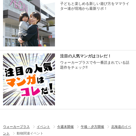
子どもと楽しめる新しい遊び方をママライ
ター達が現地から最新リポ！
注目の人気マンガはコレだ！
ウォーカープラスで今一番読まれている話
題作をチェック!!
ウォーカープラス
イベント
今週末開催
午後・夕方開催
北海道のイベ
ント
動物関連イベント