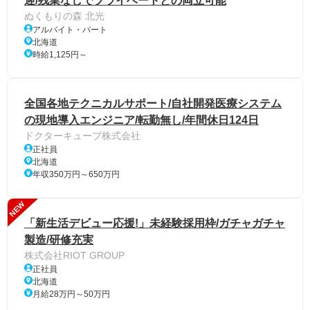
迎/残業なしでプライベートとの両立可能
ぬくもりの森 北光
アルバイト・パート
北海道
時給1,125円～
全国各地テクニカルサポート/自社開発医療システム
の現地導入エンジニア/転勤無し/年間休日124日
ドクターキューブ株式会社
正社員
北海道
年収350万円～650万円
NEW
「新生活デビュー応援!」未経験採用枠/ガチャガチャ
製造/研修充実
株式会社RIOT GROUP
正社員
北海道
月給28万円～50万円