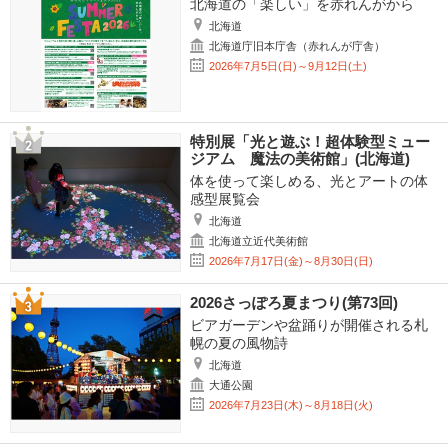
北海道の「楽しい」を赤れんがから
北海道
北海道庁旧本庁舎（赤れんが庁舎）
2026年7月5日(日)～9月12日(土)
特別展「光と遊ぶ！超体験型ミュー
ジアム 魔法の美術館」(北海道)
体を使って楽しめる、光とアートの体
感型展覧会
北海道
北海道立近代美術館
2026年7月17日(金)～8月30日(日)
2026さっぽろ夏まつり(第73回)
ビアガーデンや盆踊りが開催される札
幌の夏の風物詩
北海道
大通公園
2026年7月23日(木)～8月18日(火)