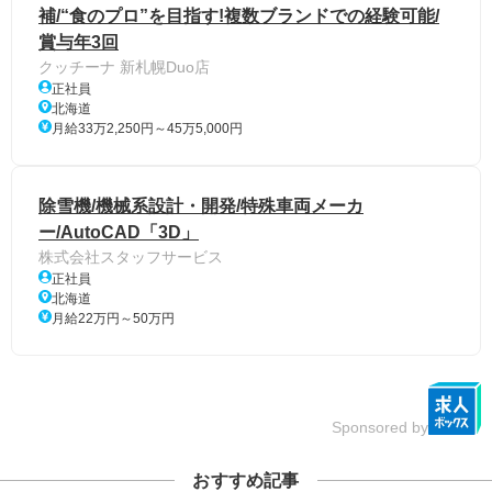
補/“食のプロ”を目指す!複数ブランドでの経験可能/
賞与年3回
クッチーナ 新札幌Duo店
正社員
北海道
月給33万2,250円～45万5,000円
除雪機/機械系設計・開発/特殊車両メーカ
ー/AutoCAD「3D」
株式会社スタッフサービス
正社員
北海道
月給22万円～50万円
Sponsored by
おすすめ記事