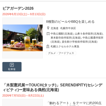
ビアガーデン2026
2026年6月13日(土)～9月13日(日)
8種類のビールやBBQを楽しめる
北海道
札幌市中央区
中島公園駅(北海道)
,
山鼻９条停留所(北海道)
,
東本願寺前停留所(北海道)
,
中島公園通停留所
(北海道)
,
資生館小学校前停留所(北海道)
札幌エクセルホテル東急
グルメ・フードフェス
駐車場
「木梨憲武展ーTOUCH(タッチ)」SERENDIPITY(セレンデ
ィピティ)ー意味ある偶然(北海道)
2026年7月5日(日)～8月22日(土)
「触れるアート」をテーマに約200点