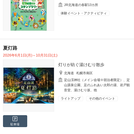
JR北海道の各駅13カ所
体験イベント・アクティビティ
夏灯路
2026年6月1日(月)～10月31日(土)
灯りが紡ぐ湯けむり散歩
北海道
札幌市南区
定山渓神社（メイン会場※宿泊者限定）、定
山源泉公園、足のふれあい太郎の湯、岩戸観
音堂、湯けむり坂、他
ライトアップ
その他のイベント
駐車場