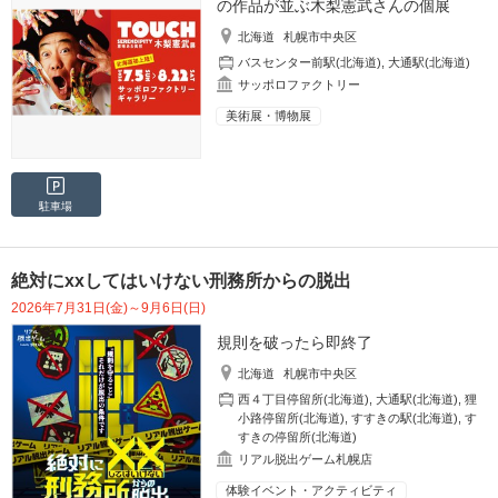
の作品が並ぶ木梨憲武さんの個展
北海道
札幌市中央区
バスセンター前駅(北海道)
,
大通駅(北海道)
サッポロファクトリー
美術展・博物展
駐車場
絶対にxxしてはいけない刑務所からの脱出
2026年7月31日(金)～9月6日(日)
規則を破ったら即終了
北海道
札幌市中央区
西４丁目停留所(北海道)
,
大通駅(北海道)
,
狸
小路停留所(北海道)
,
すすきの駅(北海道)
,
す
すきの停留所(北海道)
リアル脱出ゲーム札幌店
体験イベント・アクティビティ