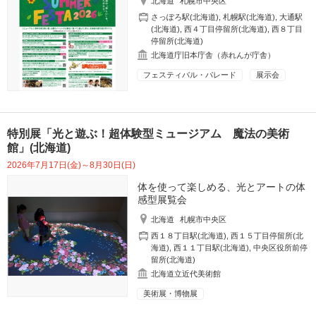
北海道
札幌市中央区
さっぽろ駅(北海道)
,
札幌駅(北海道)
,
大通駅
(北海道)
,
西４丁目停留所(北海道)
,
西８丁目
停留所(北海道)
北海道庁旧本庁舎（赤れんが庁舎）
フェスティバル・パレード
展示会
特別展「光と遊ぶ！超体験型ミュージアム 魔法の美術
館」(北海道)
2026年7月17日(金)～8月30日(日)
体を使って楽しめる、光とアートの体
感型展覧会
北海道
札幌市中央区
西１８丁目駅(北海道)
,
西１５丁目停留所(北
海道)
,
西１１丁目駅(北海道)
,
中央区役所前停
留所(北海道)
北海道立近代美術館
美術展・博物展