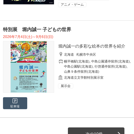
アニメ・ゲーム
特別展 堀内誠一 子どもの世界
2026年7月4日(土)～9月6日(日)
堀内誠一の多彩な絵本の世界を紹介
北海道
札幌市中央区
幌平橋駅(北海道)
,
中島公園通停留所(北海道)
,
中島公園駅(北海道)
,
行啓通停留所(北海道)
,
山鼻９条停留所(北海道)
北海道立文学館特別展示室
展示会
駐車場
次の10件