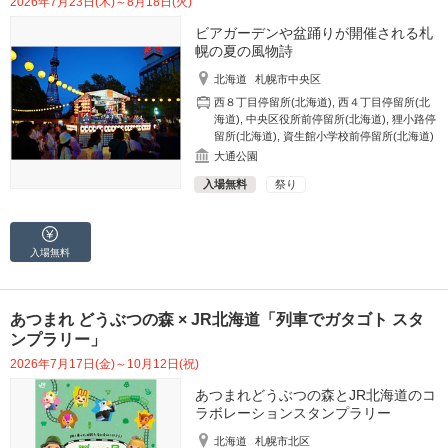
2026年7月23日(木)～8月18日(火)
ビアガーデンや盆踊りが開催される札
幌の夏の風物詩
北海道
札幌市中央区
西８丁目停留所(北海道)
,
西４丁目停留所(北
海道)
,
中央区役所前停留所(北海道)
,
狸小路停
留所(北海道)
,
資生館小学校前停留所(北海道)
大通公園
入場無料
祭り
入場無料
あつまれ どうぶつの森 × JR北海道「列車でガタゴト スタ
ンプラリー」
2026年7月17日(金)～10月12日(祝)
あつまれどうぶつの森とJR北海道のコ
ラボレーションスタンプラリー
北海道
札幌市北区