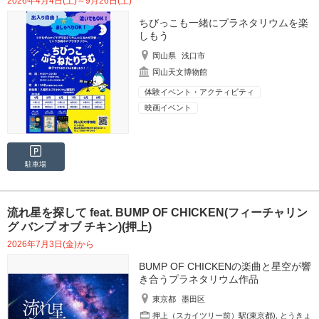
2026年4月4日(土)～9月26日(土)
ちびっこも一緒にプラネタリウムを楽
しもう
岡山県
浅口市
岡山天文博物館
体験イベント・アクティビティ
映画イベント
駐車場
流れ星を探して feat. BUMP OF CHICKEN(フィーチャリン
グ バンプ オブ チキン)(押上)
2026年7月3日(金)から
BUMP OF CHICKENの楽曲と星空が響
き合うプラネタリウム作品
東京都
墨田区
押上（スカイツリー前）駅(東京都)
,
とうきょ