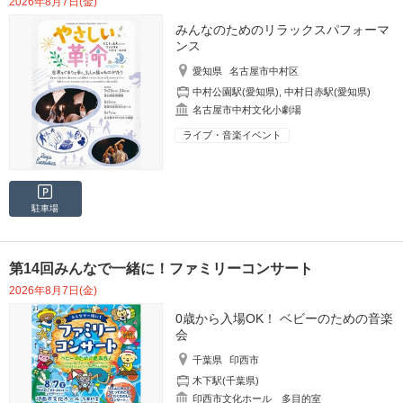
2026年8月7日(金)
みんなのためのリラックスパフォーマ
ンス
愛知県
名古屋市中村区
中村公園駅(愛知県)
,
中村日赤駅(愛知県)
名古屋市中村文化小劇場
ライブ・音楽イベント
駐車場
第14回みんなで一緒に！ファミリーコンサート
2026年8月7日(金)
0歳から入場OK！ ベビーのための音楽
会
千葉県
印西市
木下駅(千葉県)
印西市文化ホール 多目的室