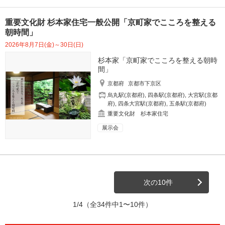
重要文化財 杉本家住宅一般公開「京町家でこころを整える
朝時間」
2026年8月7日(金)～30日(日)
杉本家「京町家でこころを整える朝時
間」
京都府
京都市下京区
烏丸駅(京都府)
,
四条駅(京都府)
,
大宮駅(京都
府)
,
四条大宮駅(京都府)
,
五条駅(京都府)
重要文化財 杉本家住宅
展示会
次の10件
1/4
（全34件中1〜10件）