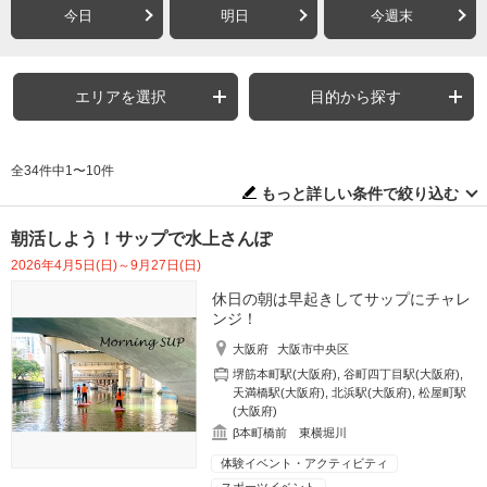
今日
明日
今週末
エリアを選択
目的から探す
全34件中1〜10件
もっと詳しい条件で絞り込む
朝活しよう！サップで水上さんぽ
2026年4月5日(日)～9月27日(日)
休日の朝は早起きしてサップにチャレ
ンジ！
大阪府
大阪市中央区
堺筋本町駅(大阪府)
,
谷町四丁目駅(大阪府)
,
天満橋駅(大阪府)
,
北浜駅(大阪府)
,
松屋町駅
(大阪府)
β本町橋前 東横堀川
体験イベント・アクティビティ