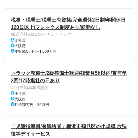
税務・税理士/税理士有資格/完全週休2日制/年間休日
120日以上/フレックス制度あり/転勤なし
株式会社AGSコンサルティング
正社員
大阪府
年収650万円～1,000万円
トラック整備士/2級整備士歓迎/残業月5h以内/賞与年
2回/17時退社の日あり
大日自動車株式会社
正社員
大阪府
月給28万円～35万円
「児童指導員/有資格者」横浜市鶴見区の小規模 放課
後等デイサービス