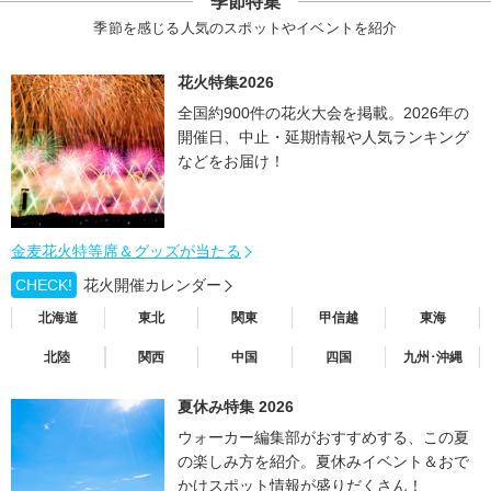
季節特集
季節を感じる人気のスポットやイベントを紹介
花火特集2026
全国約900件の花火大会を掲載。2026年の
開催日、中止・延期情報や人気ランキング
などをお届け！
金麦花火特等席＆グッズが当たる
CHECK!
花火開催カレンダー
北海道
東北
関東
甲信越
東海
北陸
関西
中国
四国
九州･沖縄
夏休み特集 2026
ウォーカー編集部がおすすめする、この夏
の楽しみ方を紹介。夏休みイベント＆おで
かけスポット情報が盛りだくさん！