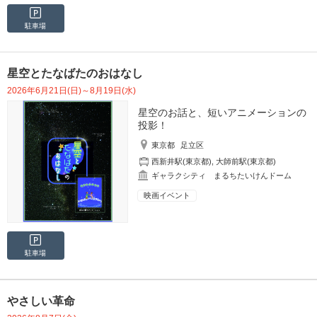
駐車場
星空とたなばたのおはなし
2026年6月21日(日)～8月19日(水)
星空のお話と、短いアニメーションの
投影！
東京都
足立区
西新井駅(東京都)
,
大師前駅(東京都)
ギャラクシティ まるちたいけんドーム
映画イベント
駐車場
やさしい革命