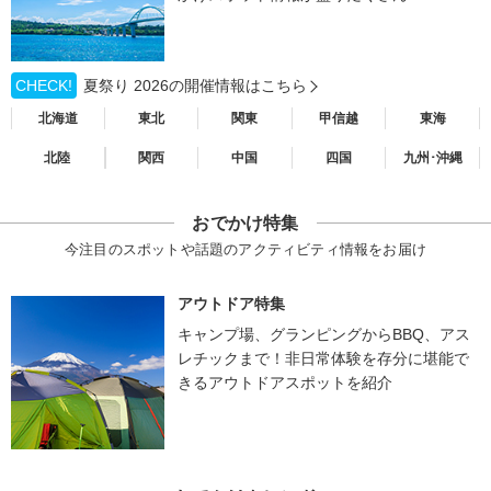
CHECK!
夏祭り 2026の開催情報はこちら
北海道
東北
関東
甲信越
東海
北陸
関西
中国
四国
九州･沖縄
おでかけ特集
今注目のスポットや話題のアクティビティ情報をお届け
アウトドア特集
キャンプ場、グランピングからBBQ、アス
レチックまで！非日常体験を存分に堪能で
きるアウトドアスポットを紹介