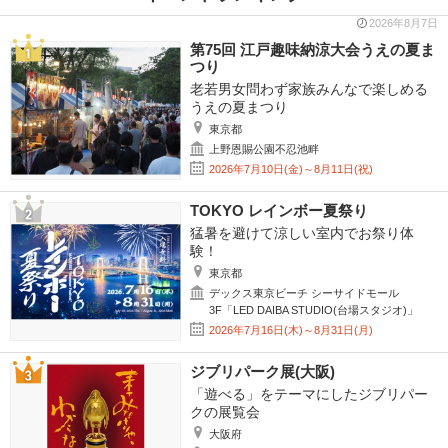
2026年8月7日
第75回 江戸趣味納涼大会うえの夏ま
つり
老若男女問わず家族みんなで楽しめる
うえの夏まつり
東京都
上野恩賜公園不忍池畔
2026年7月10日(金)～8月11日(祝)
TOKYO レインボー夏祭り
猛暑を避けて涼しい室内でお祭り体
験！
東京都
デックス東京ビーチ シーサイドモール
3F「LED DAIBA STUDIO(台場スタジオ)」
2026年7月16日(木)～8月31日(月)
ジブリパーク展(大阪)
「遊べる」をテーマにしたジブリパー
クの展覧会
大阪府