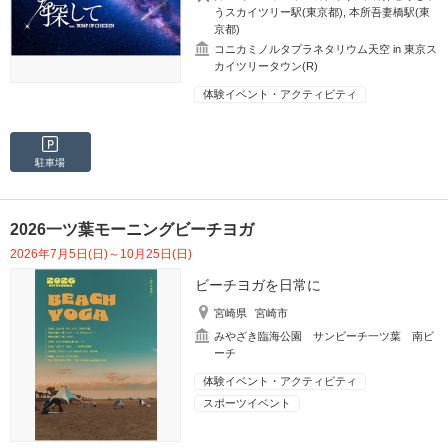
うスカイツリー駅(東京都)
,
本所吾妻橋駅(東
京都)
コニカミノルタプラネタリウム天空 in 東京ス
カイツリータウン(R)
体験イベント・アクティビティ
駐車場
2026一ツ葉モーニングビーチヨガ
2026年7月5日(日)～10月25日(日)
ビーチヨガを日常に
宮崎県
宮崎市
みやざき臨海公園 サンビーチ一ツ葉 南ビ
ーチ
体験イベント・アクティビティ
スポーツイベント