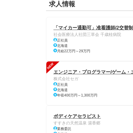
求人情報
「マイカー通勤可」准看護師/2交替制
社会医療法人社団三草会 千歳桂病院
正社員
北海道
月給22万円～29万円
NEW
エンジニア・プログラマー/ゲーム・
株式会社セガ
正社員
北海道
年収400万円～1,300万円
ボディケアセラピスト
すすきの天然温泉 湯香郷
業務委託