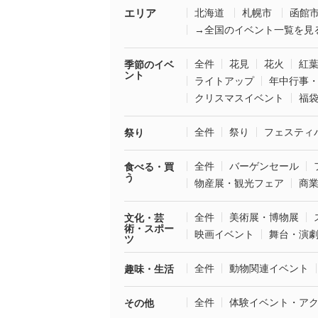
エリア
北海道
札幌市
函館
→全国のイベント一覧を見
全件
花見
花火
紅
季節のイベ
ント
ライトアップ
年中行事
クリスマスイベント
福
全件
祭り
フェスティ
祭り
全件
バーゲンセール
食べる・買
う
物産展・観光フェア
商
全件
美術展・博物展
文化・芸
術・スポー
映画イベント
舞台・演
ツ
全件
動物関連イベント
趣味・生活
全件
体験イベント・ア
その他