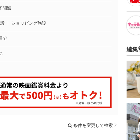
了間際
施設
ショッピング施設
婦で
編集
ぶ
条件を変更して検索