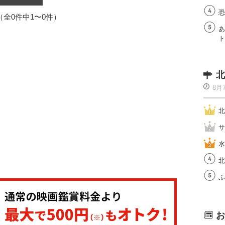
恐
1（全0件中1〜0件）
あ
ト
北
8月
北
サ
水
北
ふ
お