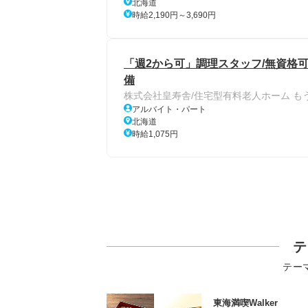
北海道
時給2,190円～3,690円
「週2から可」調理スタッフ/無資格可
備
株式会社皇寿舎/住宅型有料老人ホーム も
アルバイト・パート
北海道
時給1,075円
テ
テー
東海満喫Walker