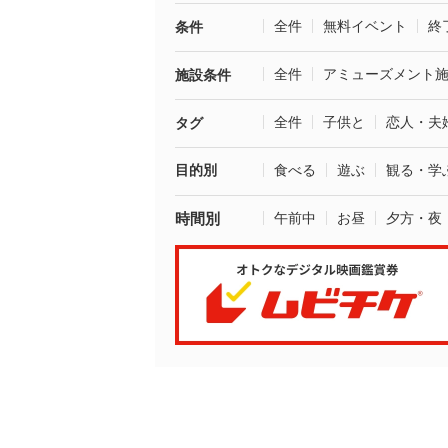
全件
無料イベント
終
条件
全件
アミューズメント
施設条件
全件
子供と
恋人・夫
タグ
目的別
食べる
遊ぶ
観る・学
時間別
午前中
お昼
夕方・夜