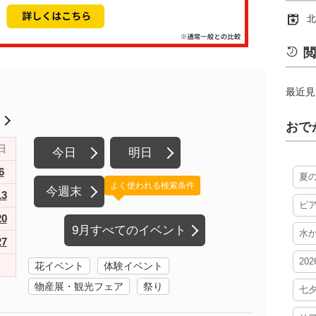
北
閲
最近見
月
おで
日
今日
明日
6
夏
よく使われる検索条件
今週末
13
ビ
20
9月すべてのイベント
水
27
20
花イベント
体験イベント
物産展・観光フェア
祭り
七