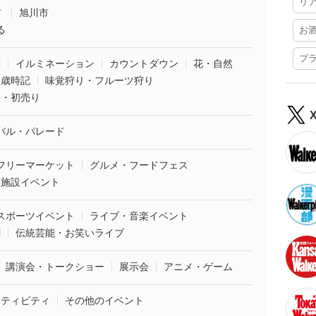
リ
市
旭川市
る
お
プ
葉
イルミネーション
カウントダウン
花・自然
・歳時記
味覚狩り・フルーツ狩り
袋・初売り
バル・パレード
フリーマーケット
グルメ・フードフェス
業施設イベント
スポーツイベント
ライブ・音楽イベント
劇
伝統芸能・お笑いライブ
講演会・トークショー
展示会
アニメ・ゲーム
クティビティ
その他のイベント