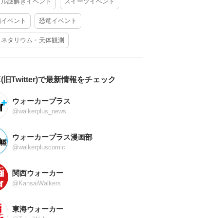
アル謎解きイベント
スイーツイベント
酒イベント
恐竜イベント
ラネタリウム・天体観測
X(旧Twitter)で最新情報をチェック
ウォーカープラス
@walkerplus_news
ウォーカープラス漫画部
@walkerpluscomic
関西ウォーカー
@KansaiWalkers
東海ウォーカー