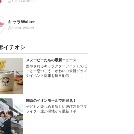
@TokaiWalkers
キャラWalker
@chara_walker_
部イチオシ
スヌーピーたちの最新ニュース
癒やされるキャラクターアイテムでほ
っと一息つこう！かわいい最新グッズ
やイベント情報を毎日配信
関西のイオンモールで新発見！
子どもと楽しめる新しい遊び方をママ
ライター達が現地から最新リポ！