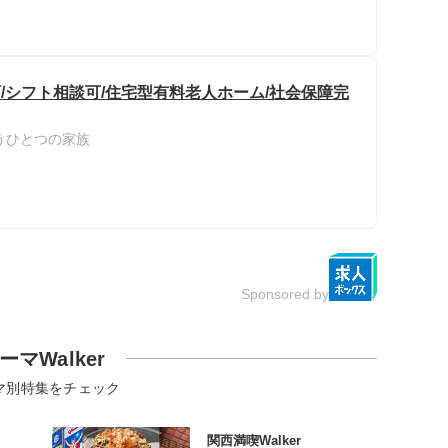
/シフト相談可/住宅型有料老人ホーム/社会保障完
うひとつの家族
Sponsored by
ーマWalker
マ別特集をチェック
関西満喫Walker