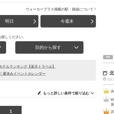
ウォーカープラス掲載の駅・路線について
明日
今週末
お探しください。
目的から探す
ホテルランキング【楽天トラベル】
北
る！夏休みイベントカレンダー
8月
赤
もっと詳しい条件で絞り込む
特
美
1
2