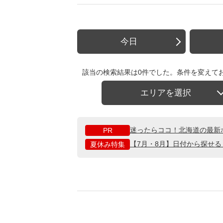
今日
該当の検索結果は0件でした。条件を変えて
エリアを選択
迷ったらココ！北海道の最新
PR
【7月・8月】日付から探せ
夏休み特集