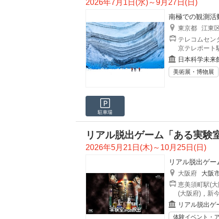
2026年7月1日(水)～9月27日(日)
南極での観測活
東京都
江東
テレコムセンタ
京テレポート駅
日本科学未来
美術展・博物展
駐車場
リアル脱出ゲーム「ある実験室
2026年5月21日(木)～10月25日(日)
リアル脱出ゲー
大阪府
大阪
恵美須町駅(大
(大阪府)
,
新今
リアル脱出ゲ
体験イベント・