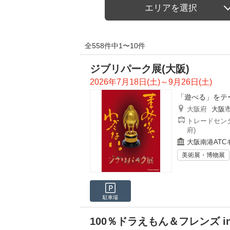
エリアを選択
全558件中1〜10件
ジブリパーク展(大阪)
2026年7月18日(土)～9月26日(土)
「遊べる」をテ
大阪府
大阪
トレードセンタ
府)
大阪南港ATC
美術展・博物展
駐車場
100％ドラえもん＆フレンズ i