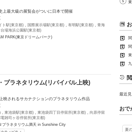
東
史上最大級の展覧会がついに日本で開催
区
お
ト駅(東京都)
,
国際展示場駅(東京都)
,
有明駅(東京都)
,
青海
お台場海浜公園駅(東京都)
EAM PARK(東京ドリームパーク)
関
関
東
九
閲
・プラネタリウム(リバイバル上映)
最近見
再上映されるサカナクションのプラネタリウム作品
区
おで
)
,
東池袋駅(東京都)
,
東池袋四丁目停留所(東京都)
,
向原停留
都電雑司ヶ谷停留所(東京都)
ネタリウム満天 in Sunshine City
夏