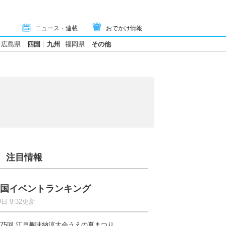
ニュース・連載
おでかけ情報
広島県
四国
九州
福岡県
その他
注目情報
国イベントランキング
9日 9:32更新
75回 江戸趣味納涼大会うえの夏まつり