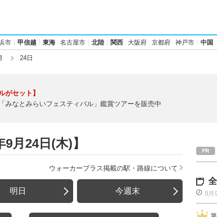
浜市
甲信越
東海
名古屋市
北陸
関西
大阪府
京都府
神戸市
中国
月
24日
ルがセット】
「みなとみらいフェスティバル」鑑賞ツアーを販売中
9月24日(木)】
ウォーカープラス掲載の駅・路線について
全
明日
今週末
8月
第