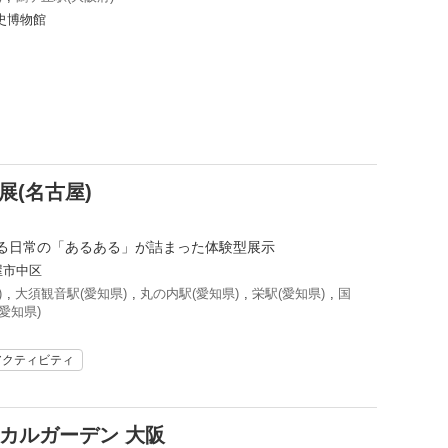
史博物館
展(名古屋)
る日常の「あるある」が詰まった体験型展示
屋市中区
)
,
大須観音駅(愛知県)
,
丸の内駅(愛知県)
,
栄駅(愛知県)
,
国
愛知県)
アクティビティ
ニカルガーデン 大阪