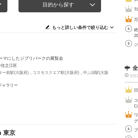
目的から探す
T
万
もっと詳しい条件で絞り込む
絶
2
ジ
ーマにしたジブリパークの展覧会
市住之江区
全
ー前駅(大阪府)
,
コスモスクエア駅(大阪府)
,
中ふ頭駅(大阪
8月
ギャラリー
日
コ
Ci
ワ
グ
ブ
n 東京