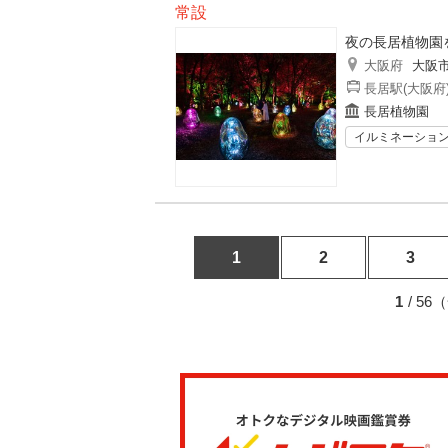
常設
夜の長居植物園
大阪府
大阪
長居駅(大阪府
長居植物園
イルミネーショ
1
2
3
1
/ 5