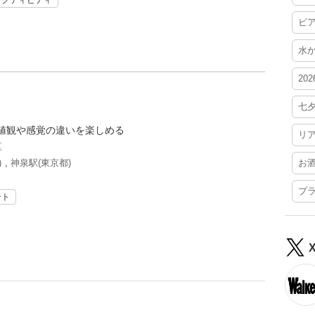
アクティビティ
ビ
水
20
七
値観や感覚の違いを楽しめる
リ
区
)
,
神泉駅(東京都)
お
プ
ント