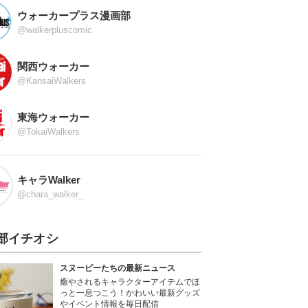
ウォーカープラス漫画部
@walkerpluscomic
関西ウォーカー
@KansaiWalkers
東海ウォーカー
@TokaiWalkers
キャラWalker
@chara_walker_
部イチオシ
スヌーピーたちの最新ニュース
癒やされるキャラクターアイテムでほ
っと一息つこう！かわいい最新グッズ
やイベント情報を毎日配信