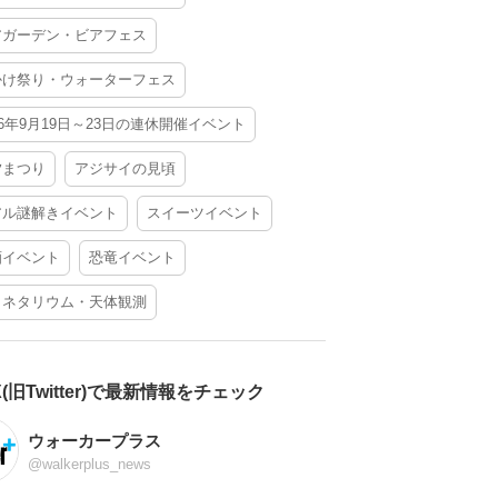
アガーデン・ビアフェス
かけ祭り・ウォーターフェス
26年9月19日～23日の連休開催イベント
夕まつり
アジサイの見頃
アル謎解きイベント
スイーツイベント
酒イベント
恐竜イベント
ラネタリウム・天体観測
X(旧Twitter)で最新情報をチェック
ウォーカープラス
@walkerplus_news