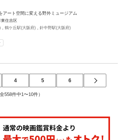
をアート空間に変える野外ミュージアム
市東住吉区
)
,
鶴ケ丘駅(大阪府)
,
針中野駅(大阪府)
ン
4
5
6
6（全558件中1〜10件）