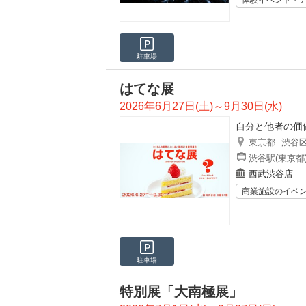
体験イベント・
駐車場
はてな展
2026年6月27日(土)～9月30日(水)
自分と他者の価
東京都
渋谷
渋谷駅(東京都
西武渋谷店
商業施設のイベ
駐車場
特別展「大南極展」