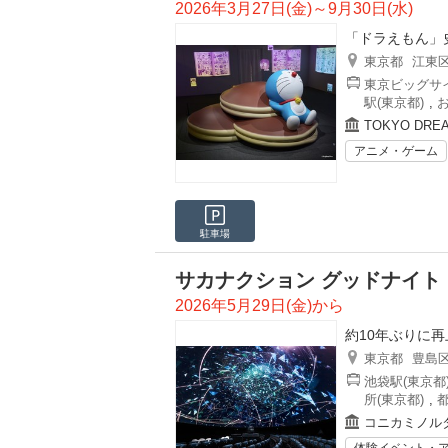
2026年3月27日(金)～9月30日(水)
「ドラえもん」
東京都
江東
東京ビッグサイ
駅(東京都)
,
TOKYO DR
アニメ・ゲーム
駐車場
サカナクション グッドナイト
2026年5月29日(金)から
約10年ぶりに
東京都
豊島
池袋駅(東京都
所(東京都)
,
コニカミノルタプラ