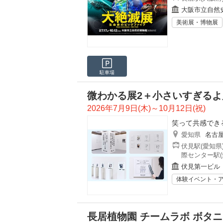
大阪市立自然
美術展・博物展
駐車場
微わかる展2＋小さいすぎるよ
2026年7月9日(木)～10月12日(祝)
笑って共感でき
愛知県
名古
伏見駅(愛知県
際センター駅(
伏見第一ビル
体験イベント・
長居植物園 チームラボ ボタ