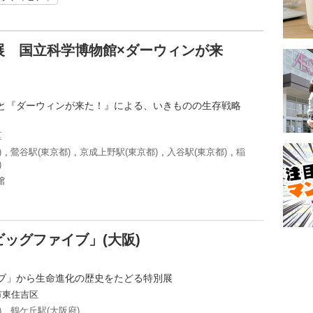
展 国立科学博物館×ダーウィンが来
と『ダーウィンが来た！』による、いきものの生存戦略
区
)
,
鶯谷駅(東京都)
,
京成上野駅(東京都)
,
入谷駅(東京都)
,
稲
)
館
ッグファイブ」(大阪)
ブ」から生命進化の歴史をたどる特別展
市東住吉区
)
,
鶴ケ丘駅(大阪府)