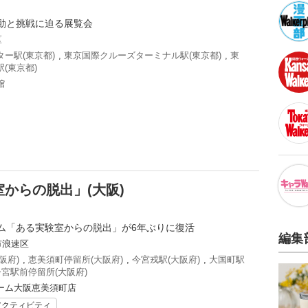
動と挑戦に迫る展覧会
区
ー駅(東京都)
,
東京国際クルーズターミナル駅(東京都)
,
東
(東京都)
館
からの脱出」(大阪)
ム「ある実験室からの脱出」が6年ぶりに復活
編集
市浪速区
阪府)
,
恵美須町停留所(大阪府)
,
今宮戎駅(大阪府)
,
大国町駅
宮駅前停留所(大阪府)
ーム大阪恵美須町店
アクティビティ