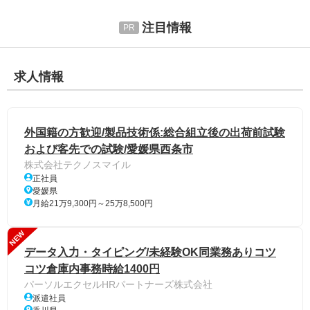
注目情報
求人情報
外国籍の方歓迎/製品技術係:総合組立後の出荷前試験
および客先での試験/愛媛県西条市
株式会社テクノスマイル
正社員
愛媛県
月給21万9,300円～25万8,500円
NEW
データ入力・タイピング/未経験OK同業務ありコツ
コツ倉庫内事務時給1400円
パーソルエクセルHRパートナーズ株式会社
派遣社員