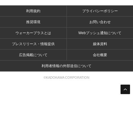
利用規約
プライバシーポリシー
推奨環境
お問い合わせ
ウォーカープラスとは
Webプッシュ通知について
プレスリリース・情報提供
媒体資料
広告掲載について
会社概要
利用者情報の外部送信について
©KADOKAWA CORPORATION