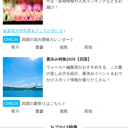
中止・延期情報や人気ランキングなどをお
届け！
金麦花火特等席＆グッズが当たる
CHECK!
四国の花火開催カレンダー
香川
愛媛
徳島
高知
夏休み特集2026【四国】
ウォーカー編集部がおすすめする、この夏
の楽しみ方を紹介。夏休みイベント＆おで
かけスポット情報が盛りだくさん！
CHECK!
四国の夏祭りはこちら
香川
愛媛
徳島
高知
おでかけ特集