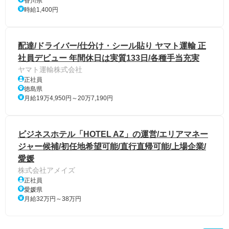
香川県
時給1,400円
配達/ドライバー/仕分け・シール貼り ヤマト運輸 正
社員デビュー 年間休日は実質133日/各種手当充実
ヤマト運輸株式会社
正社員
徳島県
月給19万4,950円～20万7,190円
ビジネスホテル「HOTEL AZ」の運営/エリアマネー
ジャー候補/初任地希望可能/直行直帰可能/上場企業/
愛媛
株式会社アメイズ
正社員
愛媛県
月給32万円～38万円