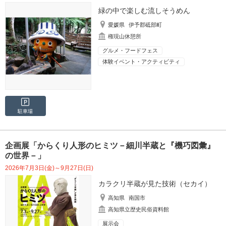
緑の中で楽しむ流しそうめん
愛媛県
伊予郡砥部町
権現山休憩所
グルメ・フードフェス
体験イベント・アクティビティ
駐車場
企画展「からくり人形のヒミツ－細川半蔵と『機巧図彙』
の世界－」
2026年7月3日(金)～9月27日(日)
カラクリ半蔵が見た技術（セカイ）
高知県
南国市
高知県立歴史民俗資料館
展示会