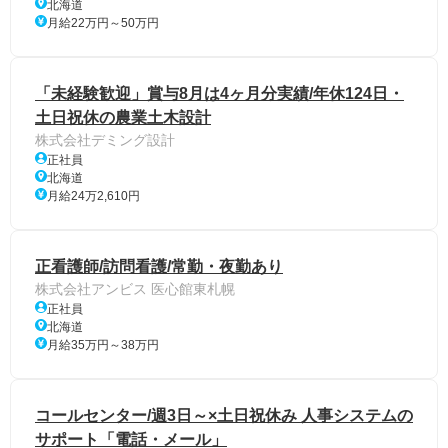
北海道
月給22万円～50万円
「未経験歓迎」賞与8月は4ヶ月分実績/年休124日・
土日祝休の農業土木設計
株式会社デミング設計
正社員
北海道
月給24万2,610円
正看護師/訪問看護/常勤・夜勤あり
株式会社アンビス 医心館東札幌
正社員
北海道
月給35万円～38万円
コールセンター/週3日～×土日祝休み 人事システムの
サポート「電話・メール」