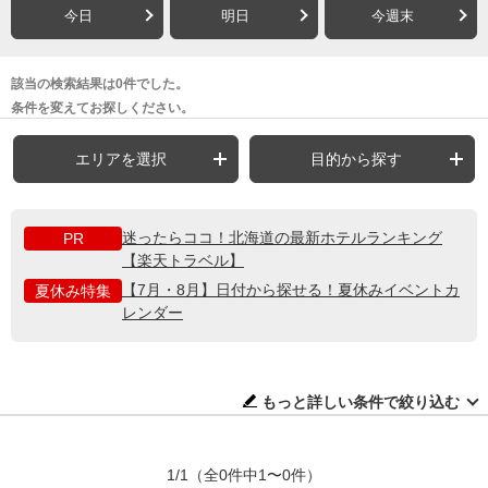
今日
明日
今週末
該当の検索結果は0件でした。
条件を変えてお探しください。
エリアを選択
目的から探す
迷ったらココ！北海道の最新ホテルランキング
PR
【楽天トラベル】
【7月・8月】日付から探せる！夏休みイベントカ
夏休み特集
レンダー
もっと詳しい条件で絞り込む
1/1
（全0件中1〜0件）