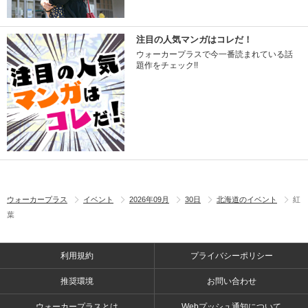
注目の人気マンガはコレだ！
ウォーカープラスで今一番読まれている話
題作をチェック!!
ウォーカープラス
イベント
2026年09月
30日
北海道のイベント
紅
葉
利用規約
プライバシーポリシー
推奨環境
お問い合わせ
ウォーカープラスとは
Webプッシュ通知について