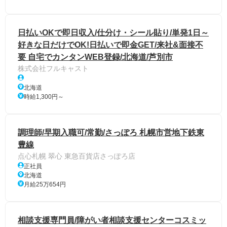
日払いOKで即日収入/仕分け・シール貼り/単発1日～
好きな日だけでOK!日払いで即金GET/来社&面接不
要 自宅でカンタンWEB登録/北海道/芦別市
株式会社フルキャスト
北海道
時給1,300円～
調理師/早期入職可/常勤/さっぽろ 札幌市営地下鉄東
豊線
点心札幌 翠心 東急百貨店さっぽろ店
正社員
北海道
月給25万654円
相談支援専門員/障がい者相談支援センターコスミッ