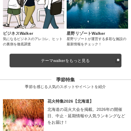
ビジネスWalker
星野リゾートWalker
気になるビジネスのアレコレ、ヒット
星野リゾートが運営する多彩な施設の
の裏側を徹底調査
最新情報をチェック！
テーマwalkerをもっと見る
季節特集
季節を感じる人気のスポットやイベントを紹介
花火特集2026【北海道】
北海道の花火大会を掲載。2026年の開催
日、中止・延期情報や人気ランキングなど
をお届け！