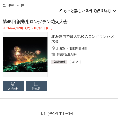
全1件中1〜1件
もっと詳しい条件で絞り込む
第45回 洞爺湖ロングラン花火大会
2026年4月28日(火)～10月31日(土)
北海道内で最大規模のロングラン花火
大会
北海道
虻田郡洞爺湖町
洞爺湖温泉湖畔
入場無料
花火
入場無料
駐車場
1/1
（全1件中1〜1件）