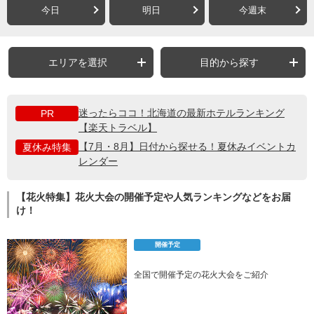
今日
明日
今週末
エリアを選択
目的から探す
迷ったらココ！北海道の最新ホテルランキング
PR
【楽天トラベル】
【7月・8月】日付から探せる！夏休みイベントカ
夏休み特集
レンダー
【花火特集】花火大会の開催予定や人気ランキングなどをお届
け！
開催予定
全国で開催予定の花火大会をご紹介