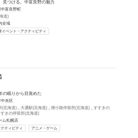
、見つける。中富良野の魅力
郡中富良野町
海道)
内全域
験イベント・アクティビティ
出
年の眠りから目覚めた
市中央区
(北海道)
,
大通駅(北海道)
,
狸小路停留所(北海道)
,
すすきの
すすきの停留所(北海道)
ーム札幌店
アクティビティ
アニメ・ゲーム