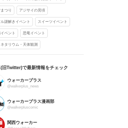
夕まつり
アジサイの見頃
アル謎解きイベント
スイーツイベント
酒イベント
恐竜イベント
ラネタリウム・天体観測
X(旧Twitter)で最新情報をチェック
ウォーカープラス
@walkerplus_news
ウォーカープラス漫画部
@walkerpluscomic
関西ウォーカー