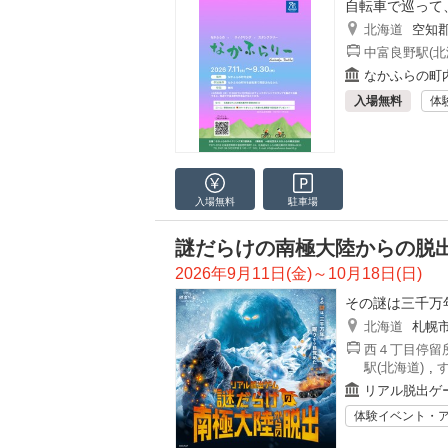
自転車で巡って
北海道
空知
中富良野駅(北
なかふらの町
入場無料
体
入場無料
駐車場
謎だらけの南極大陸からの脱
2026年9月11日(金)～10月18日(日)
その謎は三千万
北海道
札幌
西４丁目停留所
駅(北海道)
,
リアル脱出ゲ
体験イベント・