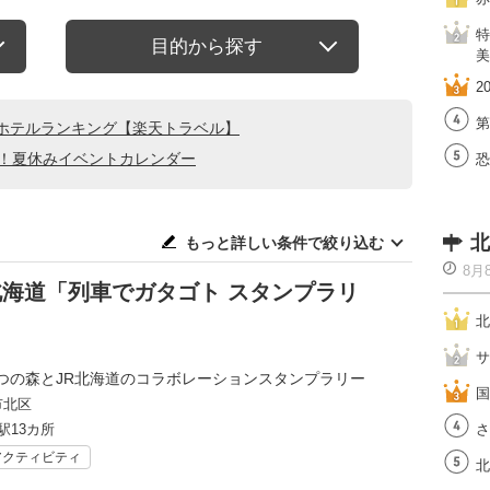
特
目的から探す
美
2
第
ホテルランキング【楽天トラベル】
る！夏休みイベントカレンダー
恐
北
もっと詳しい条件で絞り込む
8月
R北海道「列車でガタゴト スタンプラリ
北
サ
つの森とJR北海道のコラボレーションスタンプラリー
国
市北区
駅13カ所
さ
アクティビティ
北