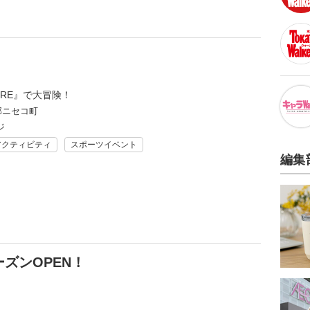
』
RE』で大冒険！
郡ニセコ町
ジ
アクティビティ
スポーツイベント
編集
ズンOPEN！
！