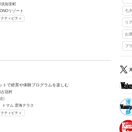
郡倶知安町
七
ZONOリゾート
アクティビティ
リ
お
プ
ットで絶景や体験プログラムを楽しむ
郡占冠村
道)
 トマム 雲海テラス
アクティビティ