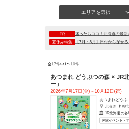
エリアを選択
迷ったらココ！北海道の最新
PR
【7月・8月】日付から探せ
夏休み特集
全17件中1〜10件
あつまれ どうぶつの森 × J
ー」
2026年7月17日(金)～10月12日(祝)
あつまれどうぶ
北海道
札幌
JR北海道の各
体験イベント・