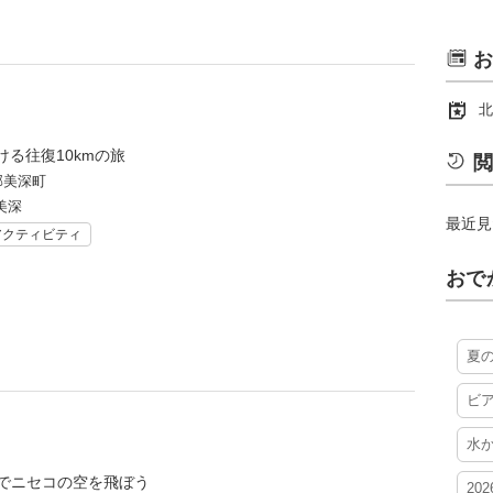
お
北
る往復10kmの旅
閲
郡美深町
美深
最近見
アクティビティ
おで
夏
ビ
水
mでニセコの空を飛ぼう
20