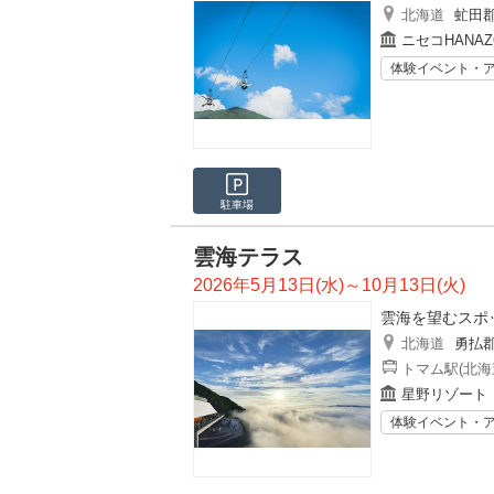
北海道
虻田
ニセコHANA
体験イベント・
駐車場
雲海テラス
2026年5月13日(水)～10月13日(火)
雲海を望むスポ
北海道
勇払
トマム駅(北海
星野リゾート
体験イベント・