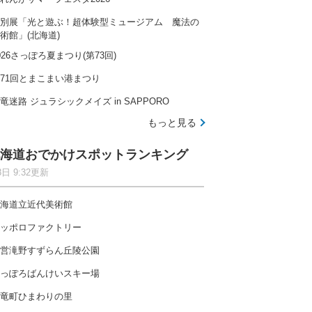
別展「光と遊ぶ！超体験型ミュージアム 魔法の
術館」(北海道)
026さっぽろ夏まつり(第73回)
71回とまこまい港まつり
竜迷路 ジュラシックメイズ in SAPPORO
もっと見る
海道おでかけスポットランキング
8日 9:32更新
海道立近代美術館
ッポロファクトリー
営滝野すずらん丘陵公園
っぽろばんけいスキー場
竜町ひまわりの里