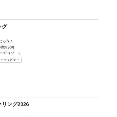
ング
なろう！
郡倶知安町
ZONOリゾート
アクティビティ
リング2026