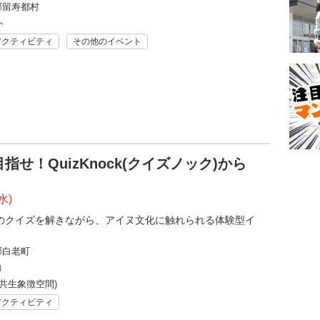
郡留寿都村
ト
アクティビティ
その他のイベント
せ！QuizKnock(クイズノック)から
水)
k監修のクイズを解きながら、アイヌ文化に触れられる体験型イ
郡白老町
)
共生象徴空間)
アクティビティ