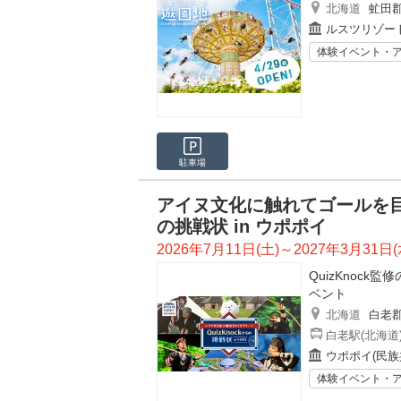
北海道
虻田
ルスツリゾー
体験イベント・
駐車場
アイヌ文化に触れてゴールを目指
の挑戦状 in ウポポイ
2026年7月11日(土)～2027年3月31日(
QuizKnoc
ベント
北海道
白老
白老駅(北海道
ウポポイ(民族
体験イベント・