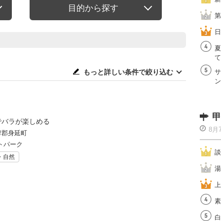
目的から探す
第
日
夏
て
もっと詳しい条件で絞り込む
サ
ン
甲
でバラが楽しめる
8月
摩郡身延町
トパーク
談
・自然
湯
上
素
白