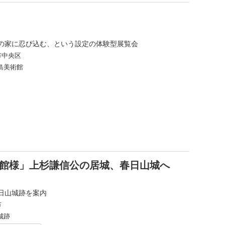
の家に忍び込む、という設定の体験型展覧会
市中央区
島美術館
お館様」上杉謙信公の居城、春日山城へ
日山城跡を案内
市
城跡