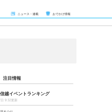
ニュース・連載
おでかけ情報
注目情報
信越イベントランキング
7日 9:32更新
潟まつり