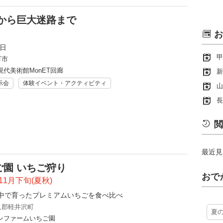
びから巨大迷路まで
お
縁日
甲
町市
代美術館MonET回廊
新
示会
体験イベント・アクティビティ
山
長
閲
最近見
園 いちご狩り
おで
11月下旬(夏秋)
中で育ったプレミアムいちごを食べ比べ
久郡軽井沢町
夏
ンファームいちご園