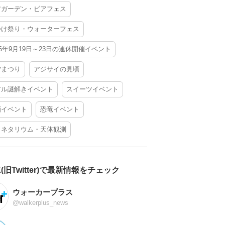
アガーデン・ビアフェス
かけ祭り・ウォーターフェス
26年9月19日～23日の連休開催イベント
夕まつり
アジサイの見頃
アル謎解きイベント
スイーツイベント
酒イベント
恐竜イベント
ラネタリウム・天体観測
X(旧Twitter)で最新情報をチェック
ウォーカープラス
@walkerplus_news