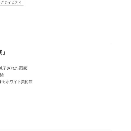
アクティビティ
旅」
魅了された画家
沼市
オカホワイト美術館