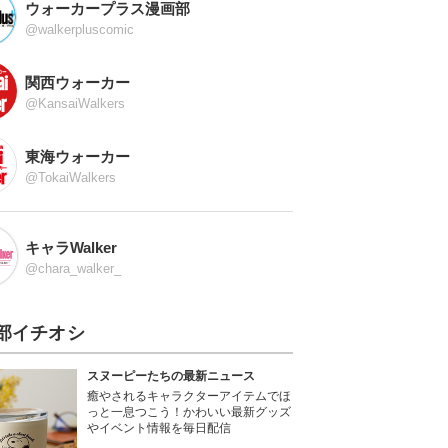
ウォーカープラス漫画部
@walkerpluscomic
関西ウォーカー
@KansaiWalkers
東海ウォーカー
@TokaiWalkers
キャラWalker
@chara_walker_
部イチオシ
スヌーピーたちの最新ニュース
癒やされるキャラクターアイテムでほ
っと一息つこう！かわいい最新グッズ
やイベント情報を毎日配信