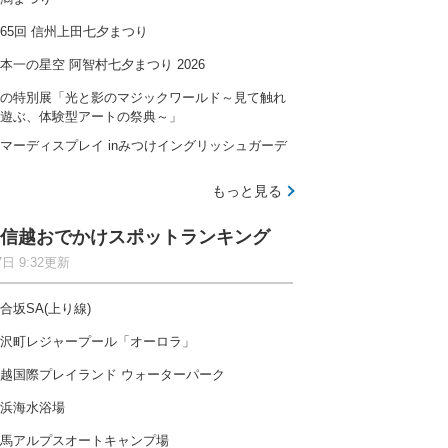
65回 信州上田七夕まつり
本一の星空 阿智村七夕まつり 2026
の特別展「光と影のマジックワールド～見て触れ
遊ぶ、体験型アートの祭典～」
マーディスプレイ inみつけイングリッシュガーデ
もっと見る
信越おでかけスポットランキング
7日 9:32更新
合坂SA(上り線)
沢町レジャープール「オーロラ」
越国際プレイランド ウォーターパーク
浜海水浴場
馬アルプスオートキャンプ場