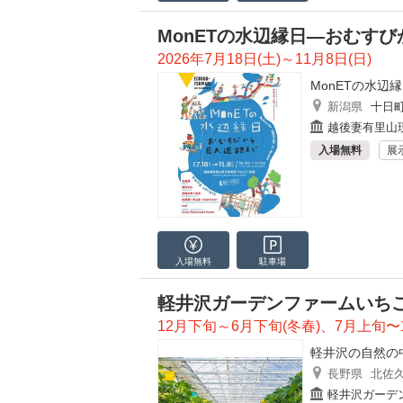
MonETの水辺縁日―おむす
2026年7月18日(土)～11月8日(日)
MonETの水辺
新潟県
十日
越後妻有里山現
入場無料
展
入場無料
駐車場
軽井沢ガーデンファームいちご
12月下旬～6月下旬(冬春)、7月上旬〜
軽井沢の自然の
長野県
北佐
軽井沢ガーデ