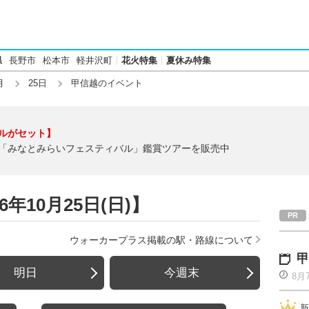
県
長野市
松本市
軽井沢町
花火特集
夏休み特集
月
25日
甲信越のイベント
ルがセット】
「みなとみらいフェスティバル」鑑賞ツアーを販売中
年10月25日(日)】
ウォーカープラス掲載の駅・路線について
甲
明日
今週末
8月
新