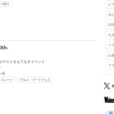
ーツ狩り
ビ
水
20
七
リ
th-
お
がゲストをもてなすイベント
プ
市
ヶ岳
・パレード
グルメ・フードフェス