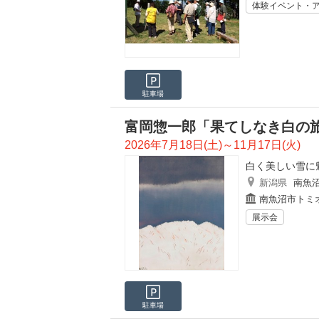
体験イベント・
駐車場
富岡惣一郎「果てしなき白の
2026年7月18日(土)～11月17日(火)
白く美しい雪に
新潟県
南魚
南魚沼市トミ
展示会
駐車場