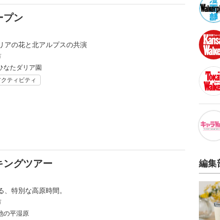
ープン
リアの花と北アルプスの共演
市
ひなたダリア園
アクティビティ
キングツアー
編集
る、特別な高原時間。
市
池の平湿原