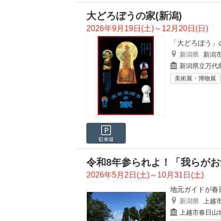
大どろぼうの家(新潟)
2026年9月19日(土)～12月20日(日)
「大どろぼう」
新潟県
新潟
新潟県立万代
美術展・博物展
駐車場
令和8年参られよ！「我らが
2026年5月2日(土)～10月31日(土)
地元ガイドが春
新潟県
上越
上越市春日山