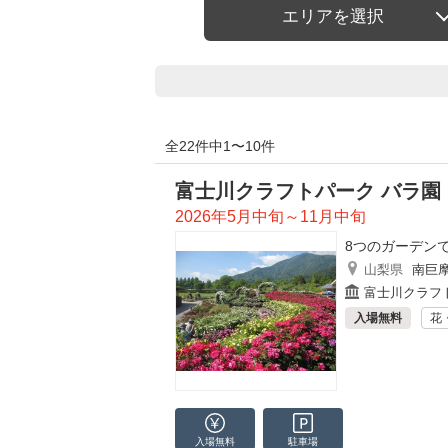
エリアを選択
全22件中1〜10件
富士川クラフトパーク バラ園
2026年5月中旬～11月中旬
8つのガーデン
山梨県
南巨
富士川クラフ
入場無料
花
入場無料
駐車場