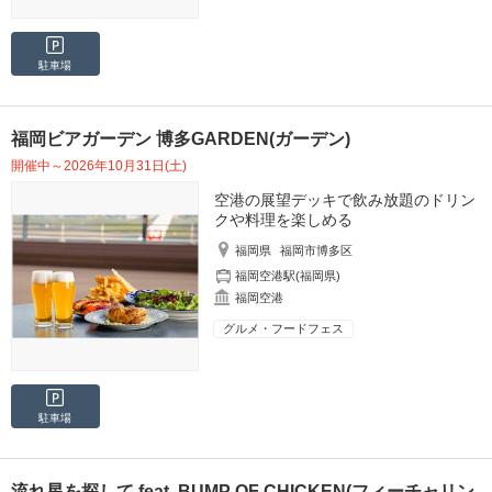
駐車場
福岡ビアガーデン 博多GARDEN(ガーデン)
開催中～2026年10月31日(土)
空港の展望デッキで飲み放題のドリン
クや料理を楽しめる
福岡県
福岡市博多区
福岡空港駅(福岡県)
福岡空港
グルメ・フードフェス
駐車場
流れ星を探して feat. BUMP OF CHICKEN(フィーチャリン