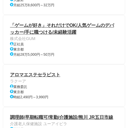
月給25万8,600円～32万円
「ゲームが好き」それだけでOK/人気ゲームのデバ
ッカー/手に職つける/未経験活躍
株式会社GUM
正社員
東京都
月給28万5,000円～50万円
アロマエステセラピスト
ラクーア
業務委託
東京都
時給2,490円～3,990円
調理師/早期転職可/常勤/介護施設/熊川 JR五日市線
介護老人保健施設 ユーアイビラ