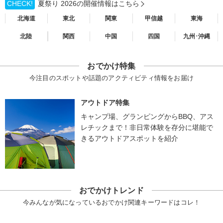
CHECK!
夏祭り 2026の開催情報はこちら
北海道
東北
関東
甲信越
東海
北陸
関西
中国
四国
九州･沖縄
おでかけ特集
今注目のスポットや話題のアクティビティ情報をお届け
アウトドア特集
キャンプ場、グランピングからBBQ、アス
レチックまで！非日常体験を存分に堪能で
きるアウトドアスポットを紹介
おでかけトレンド
今みんなが気になっているおでかけ関連キーワードはコレ！