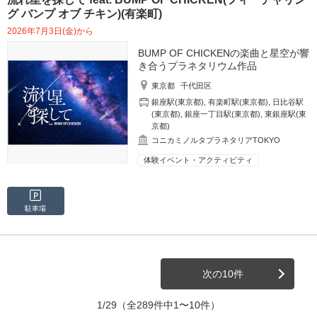
グ バンプ オブ チキン)(有楽町)
2026年7月3日(金)から
BUMP OF CHICKENの楽曲と星空が響
き合うプラネタリウム作品
東京都
千代田区
銀座駅(東京都)
,
有楽町駅(東京都)
,
日比谷駅
(東京都)
,
銀座一丁目駅(東京都)
,
東銀座駅(東
京都)
コニカミノルタプラネタリアTOKYO
体験イベント・アクティビティ
駐車場
次の10件
1/29
（全289件中1〜10件）