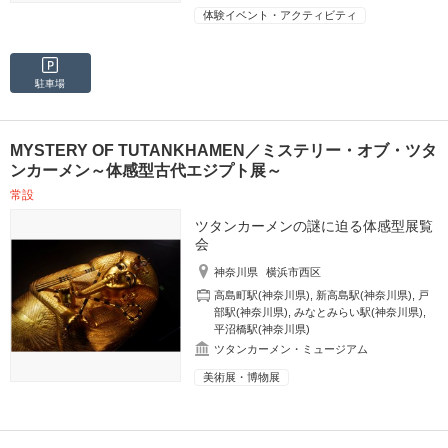
体験イベント・アクティビティ
駐車場
MYSTERY OF TUTANKHAMEN／ミステリー・オブ・ツタ
ンカーメン～体感型古代エジプト展～
常設
ツタンカーメンの謎に迫る体感型展覧
会
神奈川県
横浜市西区
高島町駅(神奈川県)
,
新高島駅(神奈川県)
,
戸
部駅(神奈川県)
,
みなとみらい駅(神奈川県)
,
平沼橋駅(神奈川県)
ツタンカーメン・ミュージアム
美術展・博物展