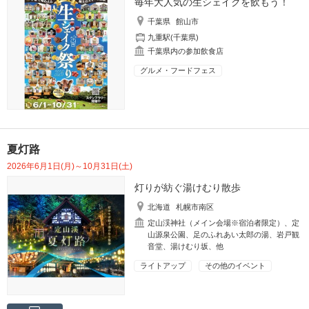
毎年大人気の生シェイクを飲もう！
千葉県
館山市
九重駅(千葉県)
千葉県内の参加飲食店
グルメ・フードフェス
夏灯路
2026年6月1日(月)～10月31日(土)
灯りが紡ぐ湯けむり散歩
北海道
札幌市南区
定山渓神社（メイン会場※宿泊者限定）、定
山源泉公園、足のふれあい太郎の湯、岩戸観
音堂、湯けむり坂、他
ライトアップ
その他のイベント