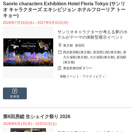
Sanrio characters Exhibition Hotel Floria Tokyo (サンリ
オ キャラクターズ エキシビジョン ホテルフローリア トー
キョー)
2026年7月15日(水)～2027年5月31日(月)
サンリオキャラクターが考える夢のホ
テルがテーマの体験型展示イベント
東京都
新宿区
西武新宿駅(東京都)
,
新宿西口駅(東京都)
,
新
大久保駅(東京都)
,
大久保駅(東京都)
,
新宿駅
(東京都)
東急歌舞伎町タワー
体験イベント・アクティビティ
駐車場
第8回房総 生シェイク祭り 2026
2026年6月1日(月)～10月31日(土)