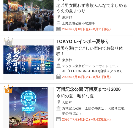
老若男女問わず家族みんなで楽しめる
うえの夏まつり
東京都
上野恩賜公園不忍池畔
2026年7月10日(金)～8月11日(祝)
TOKYO レインボー夏祭り
猛暑を避けて涼しい室内でお祭り体
験！
東京都
デックス東京ビーチ シーサイドモール
3F「LED DAIBA STUDIO(台場スタジオ)」
2026年7月16日(木)～8月31日(月)
万博記念公園 万博夏まつり2026
令和の夏、昭和な夏
大阪府
万博記念公園（太陽の塔周辺、お祭り広場、
夢の池 ほか）
2026年7月24日(金)～9月23日(水)