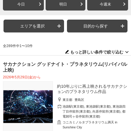
今日
明日
今週末
エリアを選択
目的から探す
全289件中1〜10件
もっと詳しい条件で絞り込む
サカナクション グッドナイト・プラネタリウム(リバイバル
上映)
2026年5月29日(金)から
約10年ぶりに再上映されるサカナクシ
ョンのプラネタリウム作品
東京都
豊島区
池袋駅(東京都)
,
東池袋駅(東京都)
,
東池袋四
丁目停留所(東京都)
,
向原停留所(東京都)
,
都
電雑司ヶ谷停留所(東京都)
コニカミノルタプラネタリウム満天 in
Sunshine City