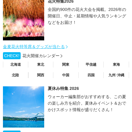
花火特集2026
全国約900件の花火大会を掲載。2026年の
開催日、中止・延期情報や人気ランキング
などをお届け！
金麦花火特等席＆グッズが当たる
CHECK!
花火開催カレンダー
北海道
東北
関東
甲信越
東海
北陸
関西
中国
四国
九州･沖縄
夏休み特集 2026
ウォーカー編集部がおすすめする、この夏
の楽しみ方を紹介。夏休みイベント＆おで
かけスポット情報が盛りだくさん！