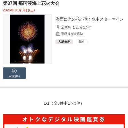
第37回 那珂湊海上花火大会
2026年10月31日(土)
海面に光の花が咲く水中スターマイン
茨城県
ひたちなか市
那珂湊漁港堤防
入場無料
花火
入場無料
1/1
（全3件中1〜3件）