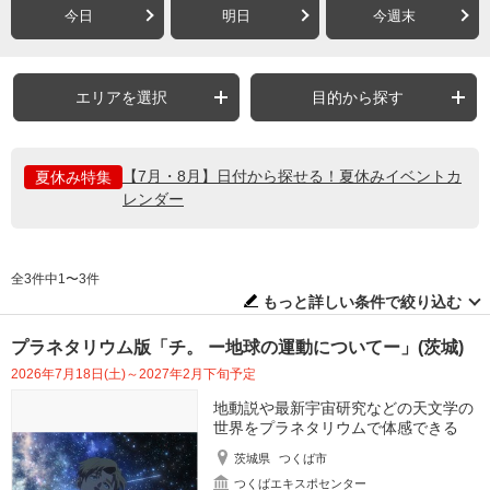
今日
明日
今週末
エリアを選択
目的から探す
【7月・8月】日付から探せる！夏休みイベントカ
夏休み特集
レンダー
全3件中1〜3件
もっと詳しい条件で絞り込む
プラネタリウム版「チ。 ー地球の運動についてー」(茨城)
2026年7月18日(土)～2027年2月下旬予定
地動説や最新宇宙研究などの天文学の
世界をプラネタリウムで体感できる
茨城県
つくば市
つくばエキスポセンター