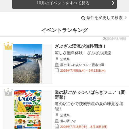
10月のイベントをすべて見る
条件を変更して検索
イベントランキング
2026年8月6日
ざぶざぶ渓流が無料開放！
涼しさ無料体験！ざぶざぶ渓流
茨城県
霞ケ浦ふれあいランド親水公園
2026年7月9日(木)～9月23日(水)
道の駅ごか シンいばらきフェア（夏
野菜）
道の駅ごかで茨城県産の夏の味覚を堪
能！
茨城県
道の駅ごか
2026年7月18日(土)～8月16日(日)