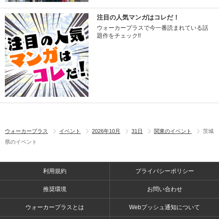
注目の人気マンガはコレだ！
ウォーカープラスで今一番読まれている話
題作をチェック!!
ウォーカープラス
イベント
2026年10月
31日
関東のイベント
茨城
県のイベント
利用規約
プライバシーポリシー
推奨環境
お問い合わせ
ウォーカープラスとは
Webプッシュ通知について