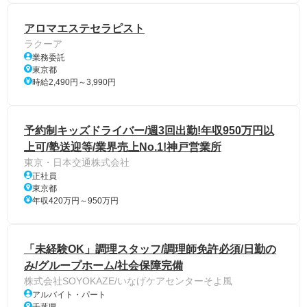
アロマエステセラピスト
ラクーア
業務委託
東京都
時給2,490円～3,990円
予約制キッズドライバー/週3回出勤!年収950万円以
上可/塾送迎等/業界売上No.1!神戸営業所
東京・日本交通株式会社
正社員
東京都
年収420万円～950万円
「未経験OK」調理スタッフ/調理師免許必須/日勤の
み/グループホーム/社会保障完備
株式会社SOYOKAZE/いなげケアセンターそよ風
アルバイト・パート