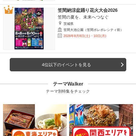
笠間納涼盆踊り花火大会2026
笠間の夏を、未来へつなぐ
茨城県
笠間大池公園（笠間ポレポレシティ前）
2026年8月8日(土)・10日(月)
4位以下のイベントを見る
テーマWalker
テーマ別特集をチェック