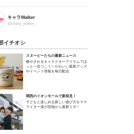
キャラWalker
@chara_walker_
部イチオシ
スヌーピーたちの最新ニュース
癒やされるキャラクターアイテムでほ
っと一息つこう！かわいい最新グッズ
やイベント情報を毎日配信
関西のイオンモールで新発見！
子どもと楽しめる新しい遊び方をママ
ライター達が現地から最新リポ！