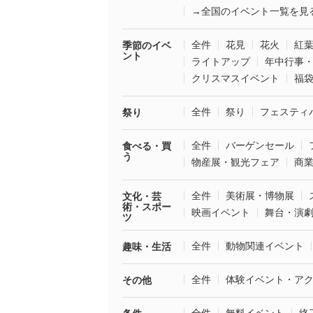
→全国のイベント一覧を見
全件
花見
花火
紅
季節のイベ
ント
ライトアップ
年中行事
クリスマスイベント
福
全件
祭り
フェスティ
祭り
全件
バーゲンセール
食べる・買
う
物産展・観光フェア
商
全件
美術展・博物展
文化・芸
術・スポー
映画イベント
舞台・演
ツ
全件
動物関連イベント
趣味・生活
全件
体験イベント・ア
その他