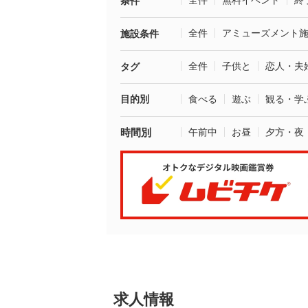
全件
無料イベント
終
条件
全件
アミューズメント
施設条件
全件
子供と
恋人・夫
タグ
目的別
食べる
遊ぶ
観る・学
時間別
午前中
お昼
夕方・夜
求人情報