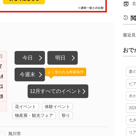
北
閲
最近見
おで
日
今日
明日
7
夏
よく使われる検索条件
今週末
14
ビ
21
12月すべてのイベント
28
水
花イベント
体験イベント
20
物産展・観光フェア
祭り
七
リ
市
旭川市