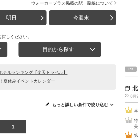
ウォーカープラス掲載の駅・路線について
明日
今週末
お探しください。
目的から探す
ホテルランキング【楽天トラベル】
る！夏休みイベントカレンダー
北
8月
もっと詳しい条件で絞り込む
赤
特
1
美
第