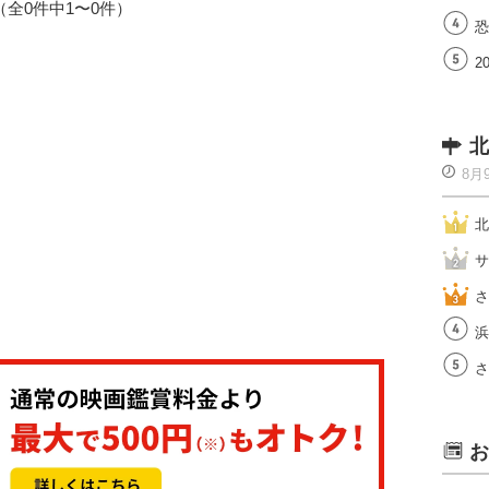
1（全0件中1〜0件）
恐
2
北
8月
北
サ
さ
浜
さ
お