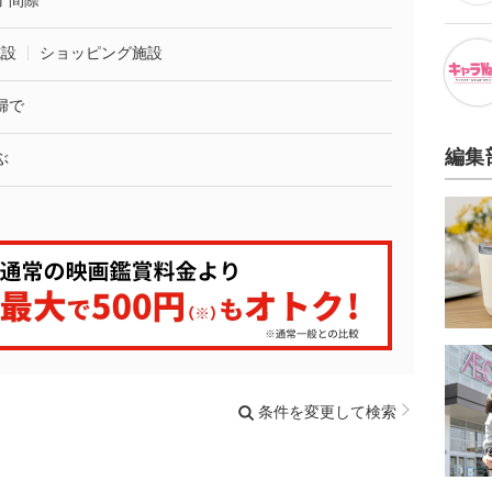
了間際
施設
ショッピング施設
婦で
編集
ぶ
条件を変更して検索