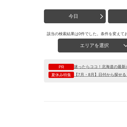
今日
該当の検索結果は0件でした。条件を変えて
エリアを選択
迷ったらココ！北海道の最新
PR
【7月・8月】日付から探せ
夏休み特集