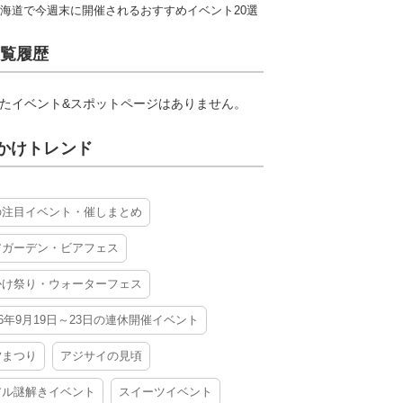
海道で今週末に開催されるおすすめイベント20選
覧履歴
たイベント&スポットページはありません。
かけトレンド
の注目イベント・催しまとめ
アガーデン・ビアフェス
かけ祭り・ウォーターフェス
26年9月19日～23日の連休開催イベント
夕まつり
アジサイの見頃
アル謎解きイベント
スイーツイベント