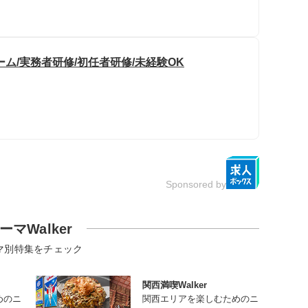
ム/実務者研修/初任者研修/未経験OK
Sponsored by
ーマWalker
マ別特集をチェック
関西満喫Walker
めのニ
関西エリアを楽しむためのニ