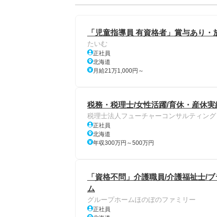
「児童指導員 有資格者」賞与あり・
たいむ
正社員
北海道
月給21万1,000円～
税務・税理士/女性活躍/育休・産休実
税理士法人フューチャーコンサルティング
正社員
北海道
年収300万円～500万円
「資格不問」介護職員/介護福祉士/ブ
ム
グループホームほのぼのファミリー
正社員