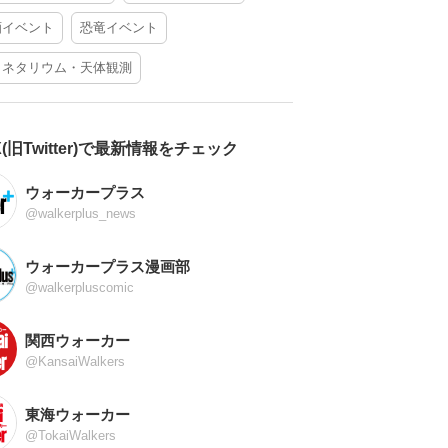
酒イベント
恐竜イベント
ラネタリウム・天体観測
X(旧Twitter)で最新情報をチェック
ウォーカープラス
@walkerplus_news
ウォーカープラス漫画部
@walkerpluscomic
関西ウォーカー
@KansaiWalkers
東海ウォーカー
@TokaiWalkers