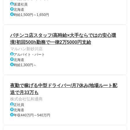
派遣社員
北海道
時給1,500円～1,650円
パチンコ店スタッフ/高時給×大手ならではの安心環
境!初回500h勤務で一律2万5000円支給
マルハン新砂川店
アルバイト・パート
北海道
時給1,300円～
夜勤で稼げる中型ドライバー/月7休み/地場ルート配
送で月33万も
株式会社弘和通商
正社員
北海道
年収440万円～540万円