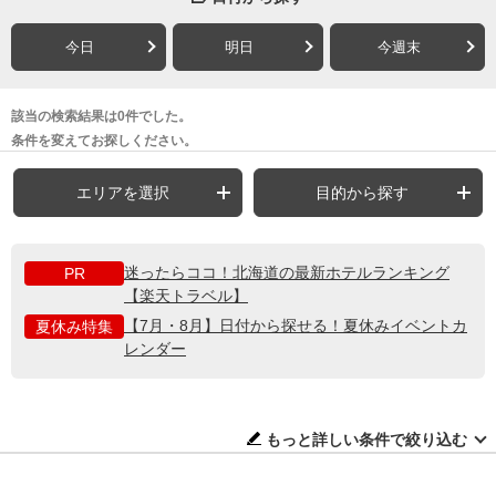
今日
明日
今週末
該当の検索結果は0件でした。
条件を変えてお探しください。
エリアを選択
目的から探す
迷ったらココ！北海道の最新ホテルランキング
PR
【楽天トラベル】
【7月・8月】日付から探せる！夏休みイベントカ
夏休み特集
レンダー
もっと詳しい条件で絞り込む