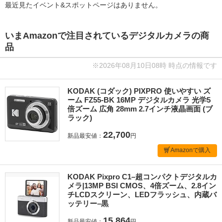
最近見たイベント&スポットページはありません。
いまAmazonで注目されているデジタルカメラの商
品
※2026年08月10日08時 時点の情報です
KODAK (コダック) PIXPRO 使いやすい ズ
ーム FZ55-BK 16MP デジタルカメラ 光学5
倍ズーム 広角 28mm 2.7インチ液晶画面 (ブ
ラック)
22,700
新品最安値：
円
Amazonで購入
KODAK Pixpro C1–超コンパクトデジタルカ
メラ|13MP BSI CMOS、4倍ズーム、2.8イン
チLCDスクリーン、LEDフラッシュ、内蔵バ
ッテリー–黒
15,864
新品最安値：
円