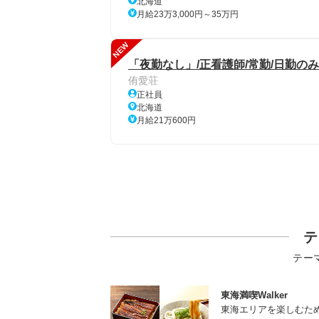
北海道
月給23万3,000円～35万円
NEW
「夜勤なし」/正看護師/常勤/日勤の
侑愛荘
正社員
北海道
月給21万600円
テ
テー
東海満喫Walker
東海エリアを楽しむた