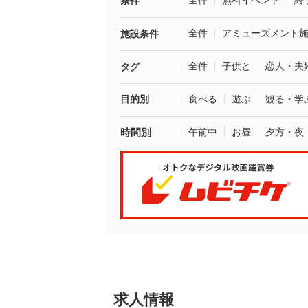
全件
無料イベント
終
条件
全件
アミューズメント
施設条件
全件
子供と
恋人・夫
タグ
目的別
食べる
遊ぶ
観る・学
時間別
午前中
お昼
夕方・夜
求人情報