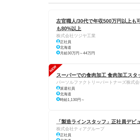
左官職人/30代で年収500万円以上も
も80%以上
株式会社ツジヤ工業
正社員
北海道
月給30万円～44万円
NEW
スーパーでの食肉加工 食肉加工スタ
パーソルファクトリーパートナーズ株式会
派遣社員
北海道
時給1,130円～
「製造ラインスタッフ」正社員デビュ
株式会社ティアグループ
正社員