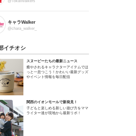
@TokaiWalkers
キャラWalker
@chara_walker_
部イチオシ
スヌーピーたちの最新ニュース
癒やされるキャラクターアイテムでほ
っと一息つこう！かわいい最新グッズ
やイベント情報を毎日配信
関西のイオンモールで新発見！
子どもと楽しめる新しい遊び方をママ
ライター達が現地から最新リポ！