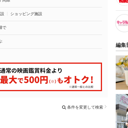
了間際
施設
ショッピング施設
婦で
ぶ
編集
条件を変更して検索