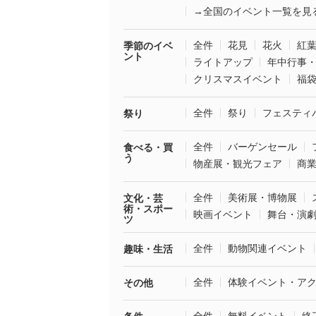
→全国のイベント一覧を見
全件
花見
花火
紅
季節のイベ
ント
ライトアップ
年中行事
クリスマスイベント
福
全件
祭り
フェスティ
祭り
全件
バーゲンセール
食べる・買
う
物産展・観光フェア
商
全件
美術展・博物展
文化・芸
術・スポー
映画イベント
舞台・演
ツ
全件
動物関連イベント
趣味・生活
全件
体験イベント・ア
その他