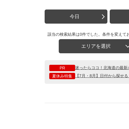
今日
該当の検索結果は0件でした。条件を変えて
エリアを選択
迷ったらココ！北海道の最新
PR
【7月・8月】日付から探せ
夏休み特集