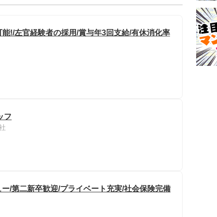
可能!/左官経験者の採用/賞与年3回支給/有休消化率
ッフ
社
ー/第二新卒歓迎/プライベート充実/社会保険完備