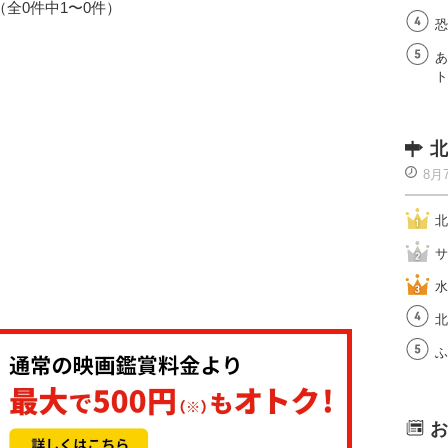
1（全0件中1〜0件）
恐
あ
ト
北
8月
北
サ
水
北
ふ
お