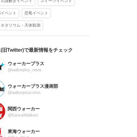
アル謎解きイベント
スイーツイベント
酒イベント
恐竜イベント
ラネタリウム・天体観測
X(旧Twitter)で最新情報をチェック
ウォーカープラス
@walkerplus_news
ウォーカープラス漫画部
@walkerpluscomic
関西ウォーカー
@KansaiWalkers
東海ウォーカー