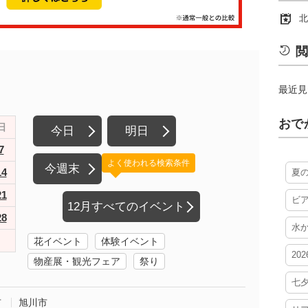
北
閲
最近見
おで
日
今日
明日
7
よく使われる検索条件
今週末
14
夏
21
ビ
12月すべてのイベント
28
水
花イベント
体験イベント
20
物産展・観光フェア
祭り
七
市
旭川市