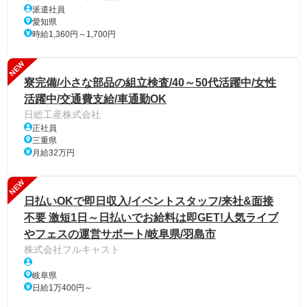
派遣社員
愛知県
時給1,360円～1,700円
NEW
寮完備/小さな部品の組立検査/40～50代活躍中/女性
活躍中/交通費支給/車通勤OK
日総工産株式会社
正社員
三重県
月給32万円
NEW
日払いOKで即日収入/イベントスタッフ/来社&面接
不要 激短1日～日払いでお給料は即GET!人気ライブ
やフェスの運営サポート/岐阜県/羽島市
株式会社フルキャスト
岐阜県
日給1万400円～