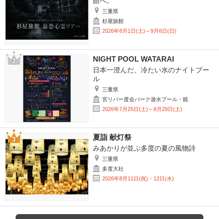
館へ。
三重県
杉屋旅館
2026年8月1日(土)～9月6日(日)
NIGHT POOL WATARAI
日本一澄んだ、冷たい水のナイトプー
ル
三重県
宮リバー度会パーク遊水プール・鏡
2026年7月25日(土)～8月29日(土)
夏詣 献灯祭
みあかりが並ぶ多度の夏の風物詩
三重県
多度大社
2026年8月11日(祝)・12日(水)