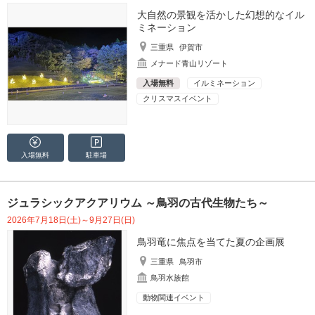
大自然の景観を活かした幻想的なイル
ミネーション
三重県
伊賀市
メナード青山リゾート
入場無料
イルミネーション
クリスマスイベント
入場無料
駐車場
ジュラシックアクアリウム ～鳥羽の古代生物たち～
2026年7月18日(土)～9月27日(日)
鳥羽竜に焦点を当てた夏の企画展
三重県
鳥羽市
鳥羽水族館
動物関連イベント