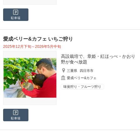
駐車場
愛成ベリー&カフェ いちご狩り
2025年12月下旬～2026年5月中旬
高設栽培で、章姫・紅ほっぺ・かおり
野が食べ放題
三重県
四日市市
愛成ベリー&カフェ
味覚狩り・フルーツ狩り
駐車場