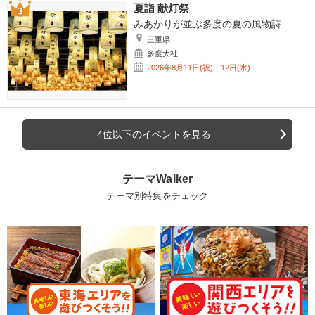
夏詣 献灯祭
みあかりが並ぶ多度の夏の風物詩
三重県
多度大社
2026年8月11日(祝)・12日(水)
4位以下のイベントを見る
テーマWalker
テーマ別特集をチェック