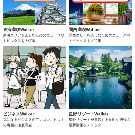
東海満喫Walker
関西満喫Walker
東海エリアを楽しむためのニュースや
関西エリアを楽しむためのニュースや
トピックスを大特集
トピックスを大特集
ビジネスWalker
星野リゾートWalker
気になるビジネスのアレコレ、ヒット
星野リゾートが運営する多彩な施設の
の裏側を徹底調査
最新情報をチェック！