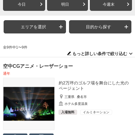
今日
明日
今週末
エリアを選択
目的から探す
全9件中1〜9件
もっと詳しい条件で絞り込む
空中CGアニメ・レーザーショー
通年
約2万坪のゴルフ場を舞台にした光の
ページェント
三重県
桑名市
ホテル多度温泉
入場無料
イルミネーション