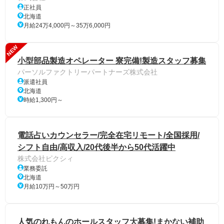
正社員
北海道
月給24万4,000円～35万6,000円
NEW
小型部品製造オペレーター 寮完備!製造スタッフ募集
パーソルファクトリーパートナーズ株式会社
派遣社員
北海道
時給1,300円～
電話占いカウンセラー/完全在宅リモート/全国採用/
シフト自由/高収入/20代後半から50代活躍中
株式会社ピクシィ
業務委託
北海道
月給10万円～50万円
人気のれもんのホールスタッフ大募集!まかない補助