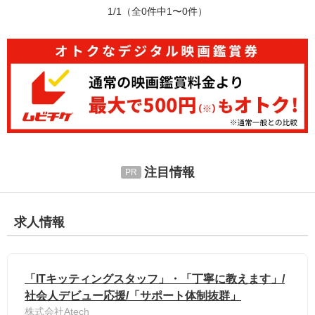
1/1
（全0件中1〜0件）
注目情報
求人情報
「ITキッティングスタッフ」・「丁寧に教えます」/
社会人デビュー応援/「サポート体制抜群」
株式会社Atech