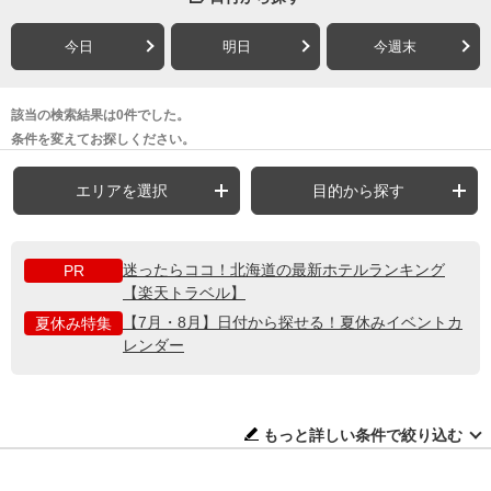
今日
明日
今週末
該当の検索結果は0件でした。
条件を変えてお探しください。
エリアを選択
目的から探す
迷ったらココ！北海道の最新ホテルランキング
PR
【楽天トラベル】
【7月・8月】日付から探せる！夏休みイベントカ
夏休み特集
レンダー
もっと詳しい条件で絞り込む