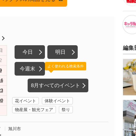
月
編集
日
今日
明日
2
よく使われる検索条件
今週末
9
16
8月すべてのイベント
23
30
花イベント
体験イベント
物産展・観光フェア
祭り
市
旭川市