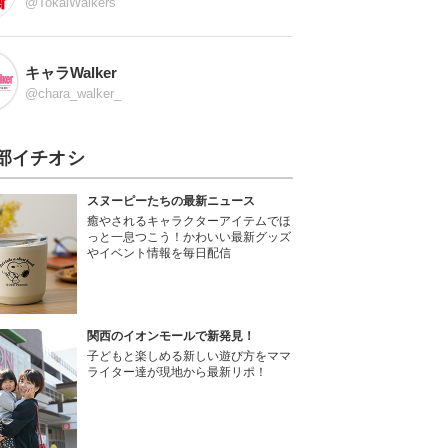
@TokaiWalkers
キャラWalker
@chara_walker_
部イチオシ
スヌーピーたちの最新ニュース
癒やされるキャラクターアイテムでほ
っと一息つこう！かわいい最新グッズ
やイベント情報を毎日配信
関西のイオンモールで新発見！
子どもと楽しめる新しい遊び方をママ
ライター達が現地から最新リポ！