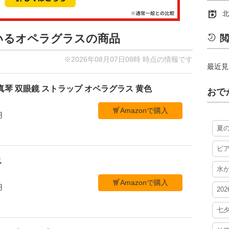
北
ているオペラグラスの商品
閲
※2026年08月07日08時 時点の情報です
最近見
真琴 双眼鏡 ストラップ オペラグラス 黄色
おで
Amazonで購入
円
夏
ビ
ス
水
Amazonで購入
円
20
七