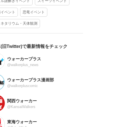
アル謎解きイベント
スイーツイベント
酒イベント
恐竜イベント
ラネタリウム・天体観測
X(旧Twitter)で最新情報をチェック
ウォーカープラス
@walkerplus_news
ウォーカープラス漫画部
@walkerpluscomic
関西ウォーカー
@KansaiWalkers
東海ウォーカー