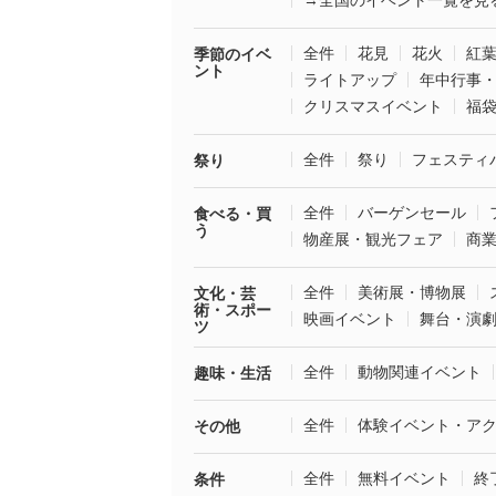
→全国のイベント一覧を見
全件
花見
花火
紅
季節のイベ
ント
ライトアップ
年中行事
クリスマスイベント
福
全件
祭り
フェスティ
祭り
全件
バーゲンセール
食べる・買
う
物産展・観光フェア
商
全件
美術展・博物展
文化・芸
術・スポー
映画イベント
舞台・演
ツ
全件
動物関連イベント
趣味・生活
全件
体験イベント・ア
その他
全件
無料イベント
終
条件