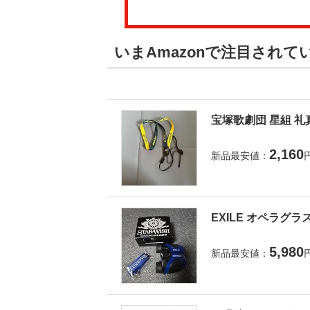
いまAmazonで注目され
宝塚歌劇団 星組 礼
2,160
新品最安値：
EXILE オペラグラ
5,980
新品最安値：