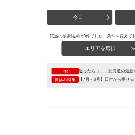
今日
該当の検索結果は0件でした。条件を変えて
エリアを選択
迷ったらココ！北海道の最新
PR
【7月・8月】日付から探せ
夏休み特集