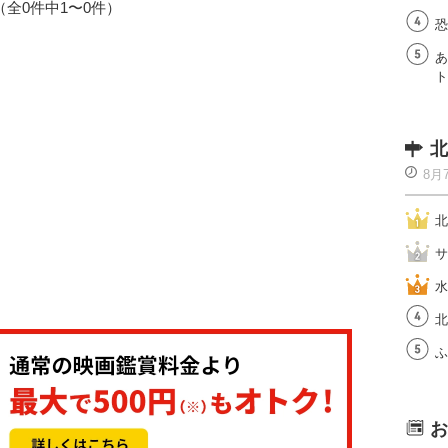
1（全0件中1〜0件）
恐
あ
ト
北
8月
北
サ
水
北
ふ
お