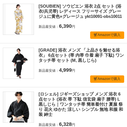
[SOUBIEN] ソウビエン 浴衣 2点 セット (浴
衣/兵児帯) レディース フリーサイズ グレー
ジュに黄色×グレージュ ykt10091-obs10011
6,390
新品最安値：
円
Amazonで購入
[GRADE] 浴衣 メンズ 「上品さを魅せる浴
衣」 6点セット (帯 内帯 巾着 扇子 下駄) ワン
タッチ帯 セット (M, 黒しじら)
4,999
新品最安値：
円
Amazonで購入
[ロシェル] ジギーズショップ メンズ 浴衣 6
点セット (浴衣 帯 下駄 信玄袋 扇子 腰帯) L
黒しじら｜ワンタッチ帯 簡単着付け 夏服 祭
り 花火 ゆかた 涼しい シンプル 無地 和服 和
装 紳士
6,328
新品最安値：
円