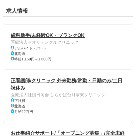
求人情報
歯科助手/未経験OK・ブランクOK
医療法人セオリデンタルクリニック
アルバイト・パート
北海道
時給1,150円～1,600円
正看護師/クリニック 外来勤務/常勤・日勤のみ/土日
祝休み
医療法人社団日向会 しらかば台月寒東クリニック
正社員
北海道
月給22万円
お仕事紹介サポート/「オープニング募集」/完全未経