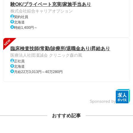
験OK/プライベート充実/家族手当あり
株式会社綜合キャリアオプション
契約社員
北海道
時給1,400円～
NEW
臨床検査技師/常勤/診療所/退職金あり/昇給あり
医療法人社団凜誠会 クリニック森の風
正社員
北海道
月給22万3,013円～40万280円
Sponsored by
おすすめ記事