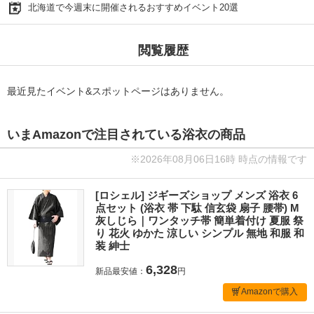
北海道で今週末に開催されるおすすめイベント20選
閲覧履歴
最近見たイベント&スポットページはありません。
いまAmazonで注目されている浴衣の商品
※2026年08月06日16時 時点の情報です
[ロシェル] ジギーズショップ メンズ 浴衣 6
点セット (浴衣 帯 下駄 信玄袋 扇子 腰帯) M
灰しじら｜ワンタッチ帯 簡単着付け 夏服 祭
り 花火 ゆかた 涼しい シンプル 無地 和服 和
装 紳士
6,328
新品最安値：
円
Amazonで購入