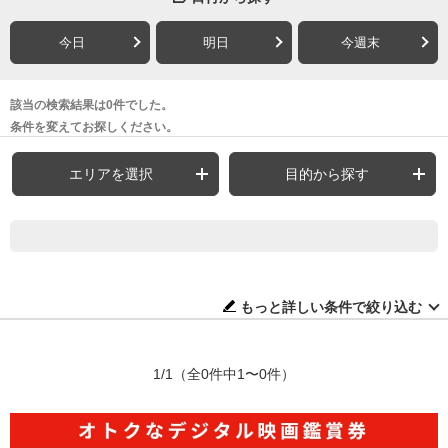
今日
明日
今週末
該当の検索結果は0件でした。
条件を変えてお探しください。
エリアを選択
目的から探す
もっと詳しい条件で絞り込む
1/1
（全0件中1〜0件）