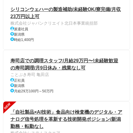
シリコンウェハーの製造補助/未経験OK/寮完備/月収
23万円以上可
株式会社ジャパンクリエイト北日本事業統括部
派遣社員
新潟県
時給1,400円
寿司店での調理スタッフ/月給29万円〜!未経験歓迎
の寿司調理/月9日休み・残業なし可
ことぶき寿司 亀田店
正社員
新潟県
月給29万100円～50万円
NEW
「自社製品×AI技術」食品向け検査機のデジタル・ア
ナログ信号処理を革新する技術開発ポジション/新潟
勤務・転勤なし
株式会社システムスクエア