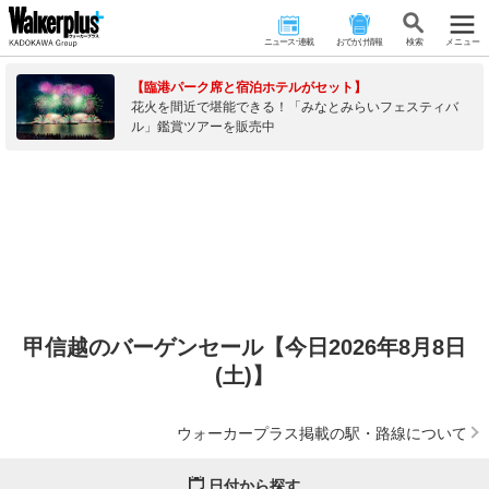
ニュース･連載
おでかけ情報
検 索
メニュー
【臨港パーク席と宿泊ホテルがセット】
花火を間近で堪能できる！「みなとみらいフェスティバ
ル」鑑賞ツアーを販売中
甲信越のバーゲンセール【今日2026年8月8日
(土)】
ウォーカープラス掲載の駅・路線について
日付から探す