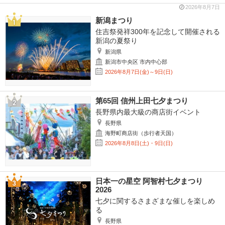
2026年8月7日
新潟まつり
住吉祭発祥300年を記念して開催される
新潟の夏祭り
新潟県
新潟市中央区 市内中心部
2026年8月7日(金)～9日(日)
第65回 信州上田七夕まつり
長野県内最大級の商店街イベント
長野県
海野町商店街（歩行者天国）
2026年8月8日(土)・9日(日)
日本一の星空 阿智村七夕まつり
2026
七夕に関するさまざまな催しを楽しめ
る
長野県