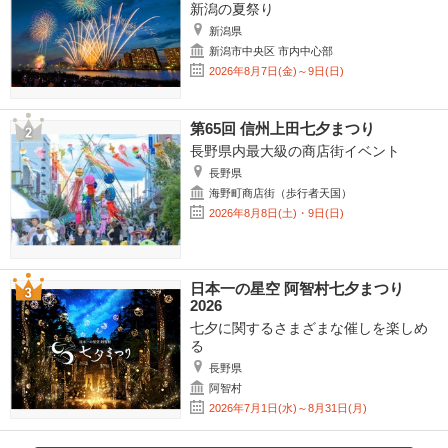
新潟の夏祭り
新潟県
新潟市中央区 市内中心部
2026年8月7日(金)～9日(日)
第65回 信州上田七夕まつり
長野県内最大級の商店街イベント
長野県
海野町商店街（歩行者天国）
2026年8月8日(土)・9日(日)
日本一の星空 阿智村七夕まつり
2026
七夕に関するさまざまな催しを楽しめ
る
長野県
阿智村
2026年7月1日(水)～8月31日(月)