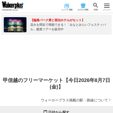
ニュース･連載
おでかけ情報
検 索
メニュー
【臨港パーク席と宿泊ホテルがセット】
花火を間近で堪能できる！「みなとみらいフェスティバ
ル」鑑賞ツアーを販売中
甲信越のフリーマーケット【今日2026年8月7日
(金)】
ウォーカープラス掲載の駅・路線について
日付から探す