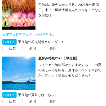
甲信越の花火大会を掲載。2026年の開催
日、中止・延期情報や人気ランキングなど
をお届け！
金麦花火特等席＆グッズが当たる
CHECK!
甲信越の花火開催カレンダー
山梨
新潟
長野
夏休み特集2026【甲信越】
ウォーカー編集部がおすすめする、この夏
の楽しみ方を紹介。夏休みイベント＆おで
かけスポット情報が盛りだくさん！
CHECK!
甲信越の夏祭りはこちら
山梨
新潟
長野