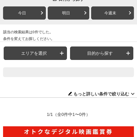
今日
明日
今週末
該当の検索結果は0件でした。
条件を変えてお探しください。
エリアを選択
目的から探す
もっと詳しい条件で絞り込む
1/1
（全0件中1〜0件）