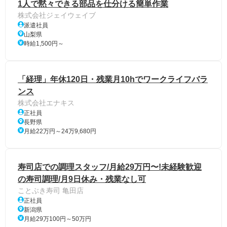
1人で黙々できる部品を仕分ける簡単作業
株式会社ジェイウェイブ
派遣社員
山梨県
時給1,500円～
「経理」年休120日・残業月10hでワークライフバラ
ンス
株式会社エナキス
正社員
長野県
月給22万円～24万9,680円
寿司店での調理スタッフ/月給29万円〜!未経験歓迎
の寿司調理/月9日休み・残業なし可
ことぶき寿司 亀田店
正社員
新潟県
月給29万100円～50万円