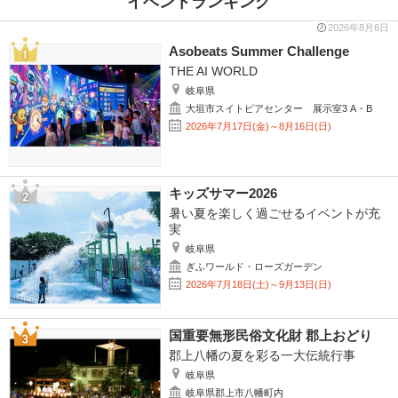
イベントランキング
2026年8月6日
Asobeats Summer Challenge
THE AI WORLD
岐阜県
大垣市スイトピアセンター 展示室3 A・B
2026年7月17日(金)～8月16日(日)
キッズサマー2026
暑い夏を楽しく過ごせるイベントが充
実
岐阜県
ぎふワールド・ローズガーデン
2026年7月18日(土)～9月13日(日)
国重要無形民俗文化財 郡上おどり
郡上八幡の夏を彩る一大伝統行事
岐阜県
岐阜県郡上市八幡町内