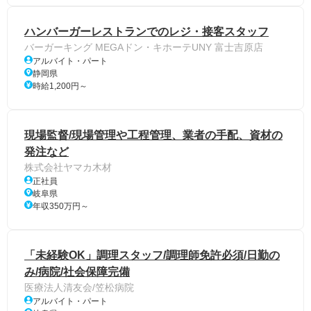
ハンバーガーレストランでのレジ・接客スタッフ
バーガーキング MEGAドン・キホーテUNY 富士吉原店
アルバイト・パート
静岡県
時給1,200円～
現場監督/現場管理や工程管理、業者の手配、資材の
発注など
株式会社ヤマカ木材
正社員
岐阜県
年収350万円～
「未経験OK」調理スタッフ/調理師免許必須/日勤の
み/病院/社会保障完備
医療法人清友会/笠松病院
アルバイト・パート