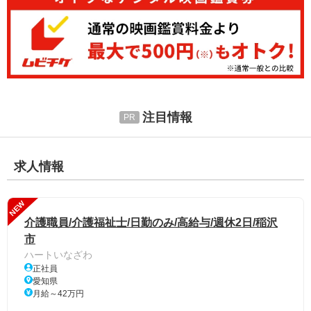
注目情報
求人情報
NEW
介護職員/介護福祉士/日勤のみ/高給与/週休2日/稲沢
市
ハートいなざわ
正社員
愛知県
月給～42万円