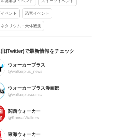
アル謎解きイベント
スイーツイベント
酒イベント
恐竜イベント
ラネタリウム・天体観測
X(旧Twitter)で最新情報をチェック
ウォーカープラス
@walkerplus_news
ウォーカープラス漫画部
@walkerpluscomic
関西ウォーカー
@KansaiWalkers
東海ウォーカー