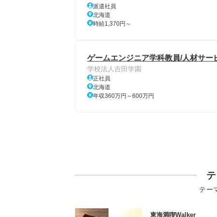
派遣社員
北海道
時給1,370円～
ゲームエンジニア学科教員/人材サービ
学校法人吉田学園
正社員
北海道
年収360万円～600万円
テ
テー
東海満喫Walker