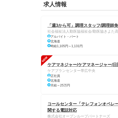
求人情報
「週3から可」調理スタッフ/調理師
社会福祉法人勤医協福祉会/勤医協きよた
アルバイト・パート
北海道
時給1,105円～1,131円
NEW
ケアマネジャー/ケアマネージャー/日
ケアプランセンター帯広中央
正社員
北海道
月給～25万円
コールセンター「テレフォンオペレー
関する電話対応
株式会社オープンループパートナーズ