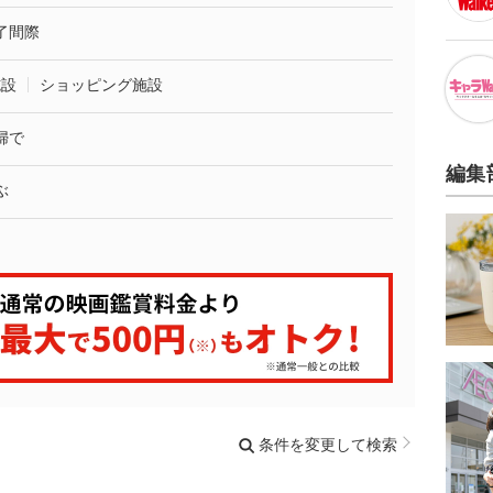
了間際
施設
ショッピング施設
婦で
編集
ぶ
条件を変更して検索