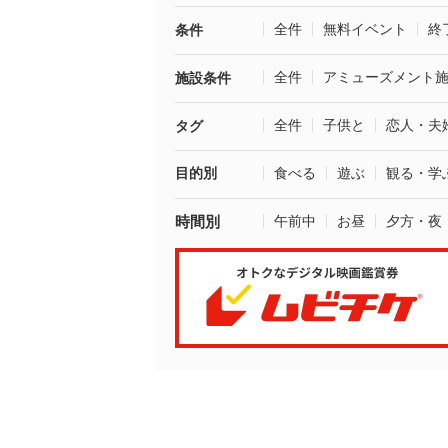
全件
無料イベント
終
条件
全件
アミューズメント
施設条件
全件
子供と
恋人・夫
タグ
目的別
食べる
遊ぶ
観る・学
時間別
午前中
お昼
夕方・夜