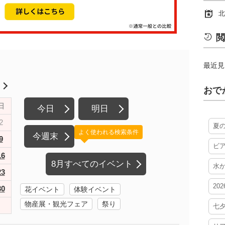
北
閲
最近見
月
おで
日
今日
明日
2
夏
よく使われる検索条件
今週末
9
ビ
16
8月すべてのイベント
水
23
20
30
花イベント
体験イベント
物産展・観光フェア
祭り
七