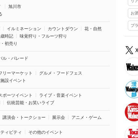
リ
市
旭川市
お
る
プ
葉
イルミネーション
カウントダウン
花・自然
・歳時記
味覚狩り・フルーツ狩り
袋・初売り
バル・パレード
フリーマーケット
グルメ・フードフェス
業施設イベント
スポーツイベント
ライブ・音楽イベント
劇
伝統芸能・お笑いライブ
講演会・トークショー
展示会
アニメ・ゲーム
クティビティ
その他のイベント