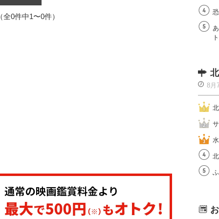
恐
1（全0件中1〜0件）
あ
ト
北
8月
北
サ
水
北
ふ
お