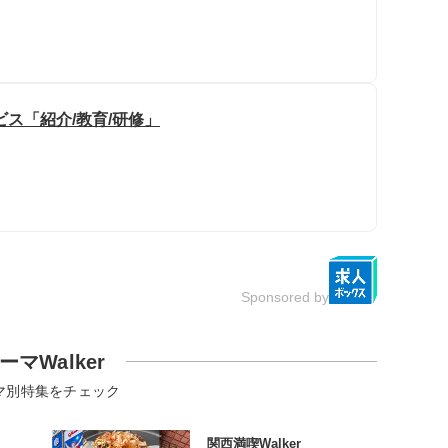
ス「紹介/教育/研修」
Sponsored by
ーマWalker
マ別特集をチェック
関西満喫Walker