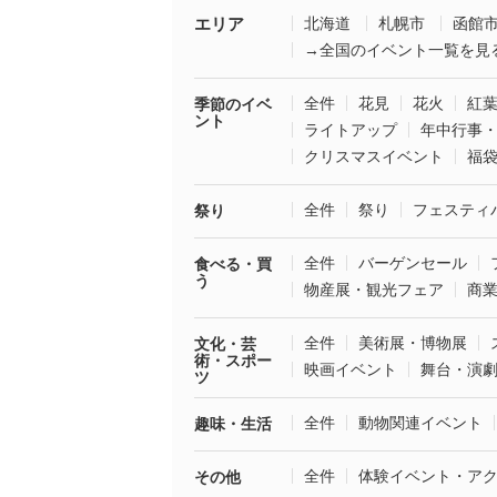
エリア
北海道
札幌市
函館
→全国のイベント一覧を見
全件
花見
花火
紅
季節のイベ
ント
ライトアップ
年中行事
クリスマスイベント
福
全件
祭り
フェスティ
祭り
全件
バーゲンセール
食べる・買
う
物産展・観光フェア
商
全件
美術展・博物展
文化・芸
術・スポー
映画イベント
舞台・演
ツ
全件
動物関連イベント
趣味・生活
全件
体験イベント・ア
その他