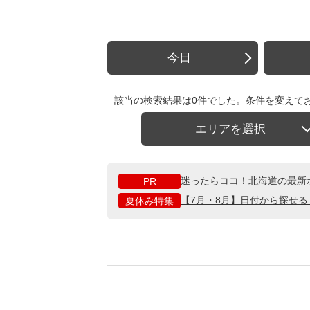
今日
該当の検索結果は0件でした。条件を変えて
エリアを選択
迷ったらココ！北海道の最新
PR
【7月・8月】日付から探せ
夏休み特集