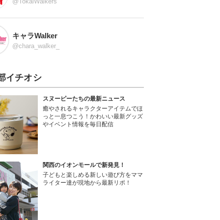
@TokaiWalkers
キャラWalker
@chara_walker_
部イチオシ
スヌーピーたちの最新ニュース
癒やされるキャラクターアイテムでほ
っと一息つこう！かわいい最新グッズ
やイベント情報を毎日配信
関西のイオンモールで新発見！
子どもと楽しめる新しい遊び方をママ
ライター達が現地から最新リポ！