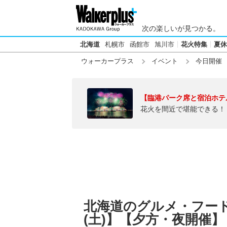
次の楽しいが見つかる。
北海道
札幌市
函館市
旭川市
花火特集
夏休
ウォーカープラス
イベント
今日開催
【臨港パーク席と宿泊ホテ
花火を間近で堪能できる！
北海道のグルメ・フードフ
(土)】【夕方・夜開催