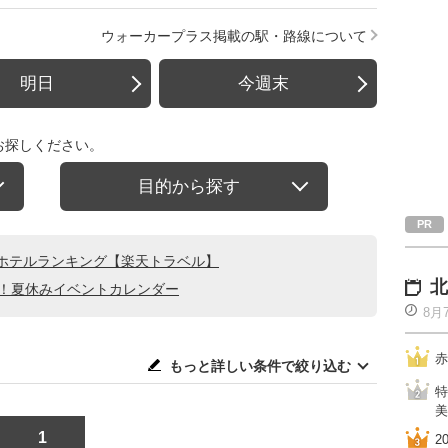
ウォーカープラス掲載の駅・路線について
明日
今週末
お探しください。
目的から探す
ホテルランキング【楽天トラベル】
北
る！夏休みイベントカレンダー
8月
赤
もっと詳しい条件で絞り込む
特
美
1
2