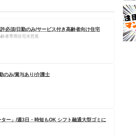
免許必須/日勤のみ/サービス付き高齢者向け住宅
高齢者専用住宅水芭蕉
勤のみ/賞与あり/介護士
ター」/週3日・時短もOK シフト融通大型ゴミに