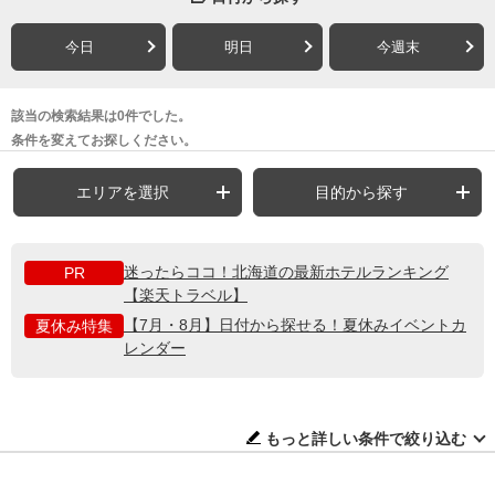
今日
明日
今週末
該当の検索結果は0件でした。
条件を変えてお探しください。
エリアを選択
目的から探す
迷ったらココ！北海道の最新ホテルランキング
PR
【楽天トラベル】
【7月・8月】日付から探せる！夏休みイベントカ
夏休み特集
レンダー
もっと詳しい条件で絞り込む