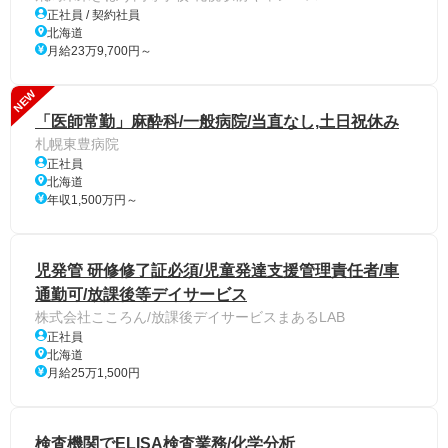
正社員 / 契約社員
北海道
月給23万9,700円～
NEW
「医師常勤」麻酔科/一般病院/当直なし,土日祝休み
札幌東豊病院
正社員
北海道
年収1,500万円～
児発管 研修修了証必須/児童発達支援管理責任者/車
通勤可/放課後等デイサービス
株式会社こころん/放課後デイサービスまあるLAB
正社員
北海道
月給25万1,500円
検査機関でELISA検査業務/化学分析