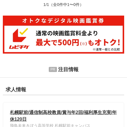
1/1
（全0件中1〜0件）
注目情報
求人情報
札幌駅前/通信制高校教員/賞与年2回/福利厚生充実/年
休120日
飛鳥未来きぼう高等学校 札幌駅前キャンパス