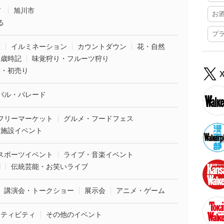
市
旭川市
お
る
プ
葉
イルミネーション
カウントダウン
花・自然
・歳時記
味覚狩り・フルーツ狩り
袋・初売り
バル・パレード
フリーマーケット
グルメ・フードフェス
業施設イベント
スポーツイベント
ライブ・音楽イベント
劇
伝統芸能・お笑いライブ
講演会・トークショー
展示会
アニメ・ゲーム
クティビティ
その他のイベント