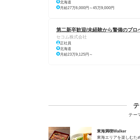
北海道
月給27万6,000円～45万9,000円
第二新卒歓迎/未経験から警備のプロ
セコム株式会社
正社員
北海道
月給23万9,125円～
テ
テー
東海満喫Walker
東海エリアを楽しむた