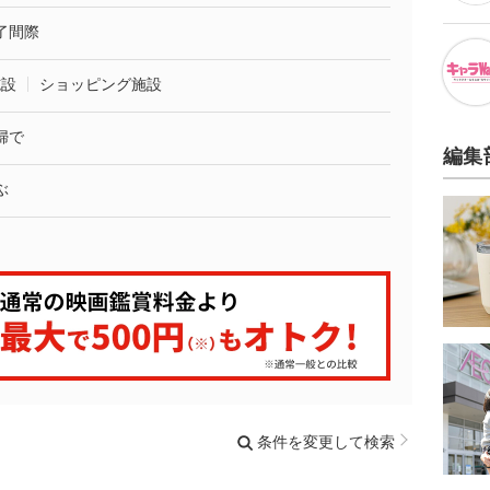
了間際
施設
ショッピング施設
婦で
編集
ぶ
条件を変更して検索