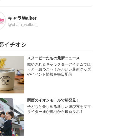
キャラWalker
@chara_walker_
部イチオシ
スヌーピーたちの最新ニュース
癒やされるキャラクターアイテムでほ
っと一息つこう！かわいい最新グッズ
やイベント情報を毎日配信
関西のイオンモールで新発見！
子どもと楽しめる新しい遊び方をママ
ライター達が現地から最新リポ！