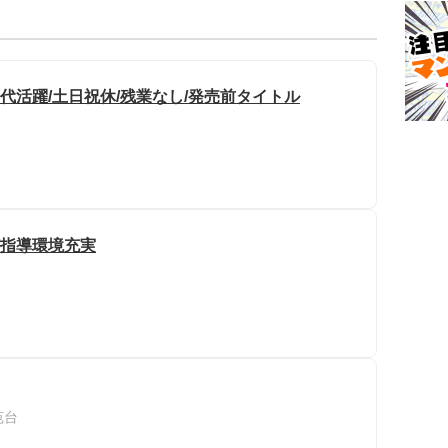
0代活躍/土日祝休/残業なし/発売前タイトル
/指導環境充実
苑台