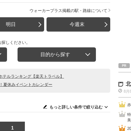
ウォーカープラス掲載の駅・路線について
明日
今週末
お探しください。
目的から探す
ホテルランキング【楽天トラベル】
北
る！夏休みイベントカレンダー
8月
赤
もっと詳しい条件で絞り込む
特
美
1
2