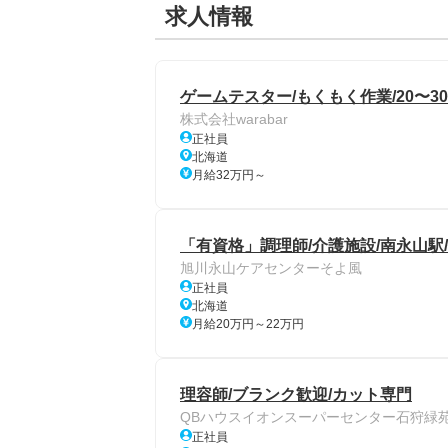
求人情報
ゲームテスター/もくもく作業/20〜3
株式会社warabar
正社員
北海道
月給32万円～
「有資格」調理師/介護施設/南永山駅
旭川永山ケアセンターそよ風
正社員
北海道
月給20万円～22万円
理容師/ブランク歓迎/カット専門
QBハウスイオンスーパーセンター石狩緑
正社員