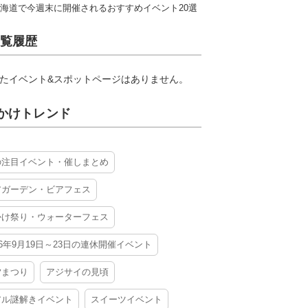
海道で今週末に開催されるおすすめイベント20選
覧履歴
たイベント&スポットページはありません。
かけトレンド
の注目イベント・催しまとめ
アガーデン・ビアフェス
かけ祭り・ウォーターフェス
26年9月19日～23日の連休開催イベント
夕まつり
アジサイの見頃
アル謎解きイベント
スイーツイベント