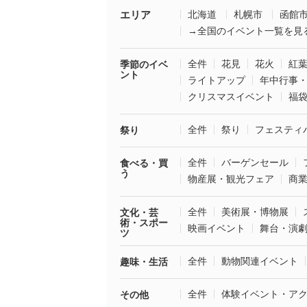
エリア
北海道
札幌市
函館
→全国のイベント一覧を見
全件
花見
花火
紅
季節のイベ
ント
ライトアップ
年中行事
クリスマスイベント
福
全件
祭り
フェスティ
祭り
全件
バーゲンセール
食べる・買
う
物産展・観光フェア
商
全件
美術展・博物展
文化・芸
術・スポー
映画イベント
舞台・演
ツ
全件
動物関連イベント
趣味・生活
全件
体験イベント・ア
その他