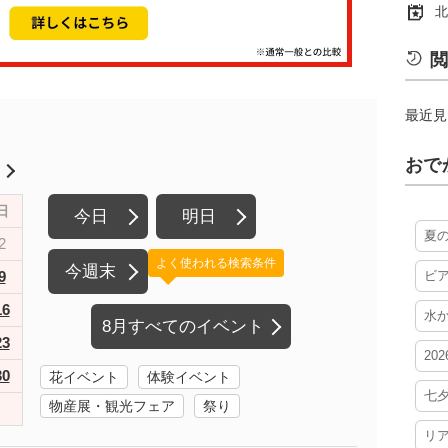
北
閲
最近見
おで
月
日
今日
明日
夏
2
よく使われる検索条件
今週末
9
ビ
16
水
8月すべてのイベント
23
20
30
花イベント
体験イベント
七
物産展・観光フェア
祭り
リ