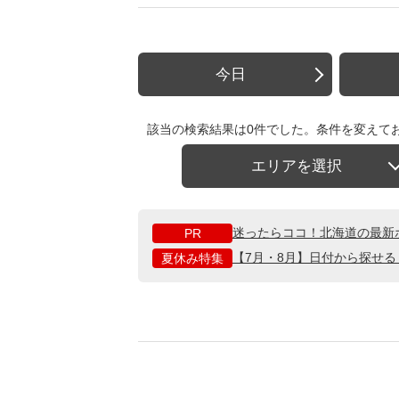
今日
該当の検索結果は0件でした。条件を変えて
エリアを選択
迷ったらココ！北海道の最新
PR
【7月・8月】日付から探せ
夏休み特集