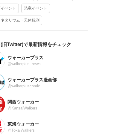
酒イベント
恐竜イベント
ラネタリウム・天体観測
X(旧Twitter)で最新情報をチェック
ウォーカープラス
@walkerplus_news
ウォーカープラス漫画部
@walkerpluscomic
関西ウォーカー
@KansaiWalkers
東海ウォーカー
@TokaiWalkers