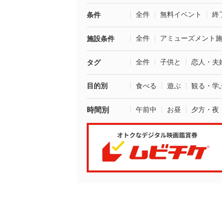
全件
無料イベント
終
条件
全件
アミューズメント
施設条件
全件
子供と
恋人・夫
タグ
目的別
食べる
遊ぶ
観る・学
時間別
午前中
お昼
夕方・夜