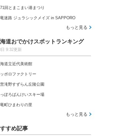
71回とまこまい港まつり
竜迷路 ジュラシックメイズ in SAPPORO
もっと見る
海道おでかけスポットランキング
8日 9:32更新
海道立近代美術館
ッポロファクトリー
営滝野すずらん丘陵公園
っぽろばんけいスキー場
竜町ひまわりの里
もっと見る
すすめ記事