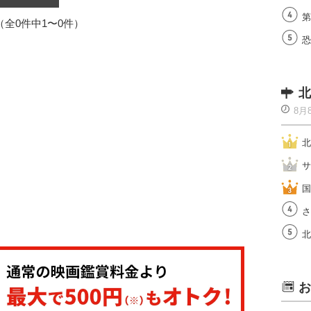
第
1（全0件中1〜0件）
恐
北
8月
北
サ
国
さ
北
お