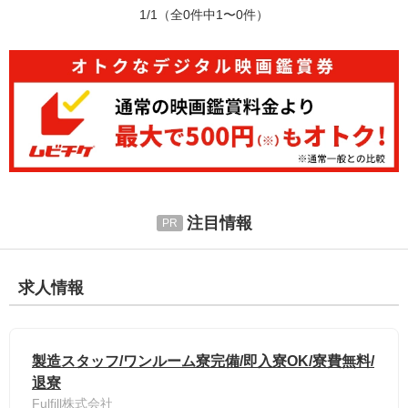
1/1
（全0件中1〜0件）
注目情報
求人情報
製造スタッフ/ワンルーム寮完備/即入寮OK/寮費無料/
退寮
Fulfill株式会社