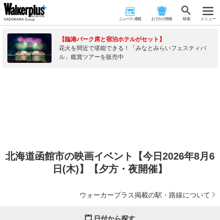
ニュース･連載
おでかけ情報
検 索
メニュー
【臨港パーク席と宿泊ホテルがセット】
花火を間近で堪能できる！「みなとみらいフェスティバ
ル」鑑賞ツアーを販売中
北海道函館市の映画イベント【今日2026年8月6
日(木)】【夕方・夜開催】
ウォーカープラス掲載の駅・路線について
日付から探す