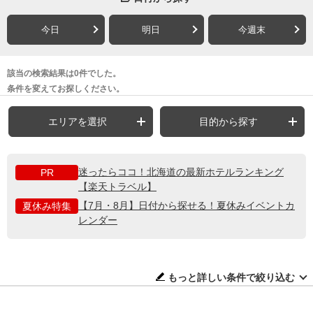
今日
明日
今週末
該当の検索結果は0件でした。
条件を変えてお探しください。
エリアを選択
目的から探す
迷ったらココ！北海道の最新ホテルランキング
PR
【楽天トラベル】
【7月・8月】日付から探せる！夏休みイベントカ
夏休み特集
レンダー
もっと詳しい条件で絞り込む