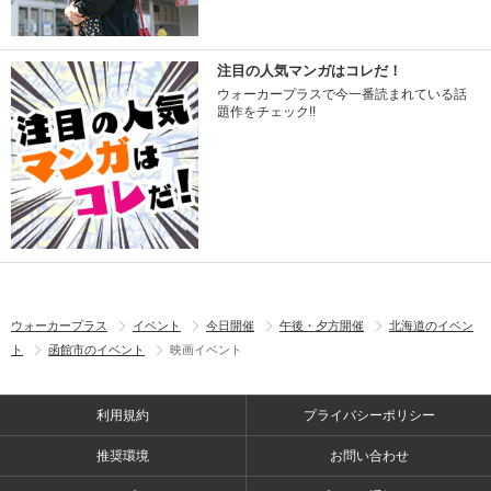
注目の人気マンガはコレだ！
ウォーカープラスで今一番読まれている話
題作をチェック!!
ウォーカープラス
イベント
今日開催
午後・夕方開催
北海道のイベン
ト
函館市のイベント
映画イベント
利用規約
プライバシーポリシー
推奨環境
お問い合わせ