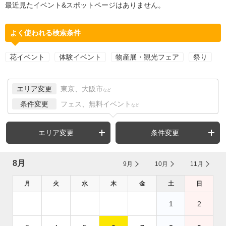
最近見たイベント&スポットページはありません。
よく使われる検索条件
花イベント
体験イベント
物産展・観光フェア
祭り
エリア変更
東京、大阪市
など
条件変更
フェス、無料イベント
など
エリア変更
条件変更
8月
9月
10月
11月
月
火
水
木
金
土
日
1
2