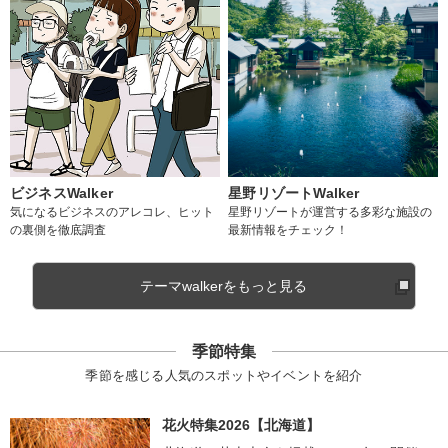
ビジネスWalker
星野リゾートWalker
気になるビジネスのアレコレ、ヒット
星野リゾートが運営する多彩な施設の
の裏側を徹底調査
最新情報をチェック！
テーマwalkerをもっと見る
季節特集
季節を感じる人気のスポットやイベントを紹介
花火特集2026【北海道】