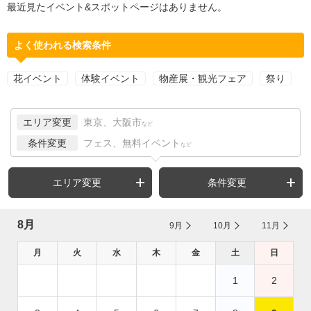
最近見たイベント&スポットページはありません。
よく使われる検索条件
花イベント
体験イベント
物産展・観光フェア
祭り
エリア変更
東京、大阪市
など
条件変更
フェス、無料イベント
など
エリア変更
条件変更
8月
9月
10月
11月
月
火
水
木
金
土
日
1
2