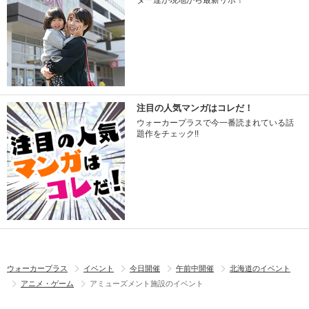
ター達が現地から最新リポ！
注目の人気マンガはコレだ！
ウォーカープラスで今一番読まれている話
題作をチェック!!
ウォーカープラス
イベント
今日開催
午前中開催
北海道のイベント
アニメ・ゲーム
アミューズメント施設のイベント