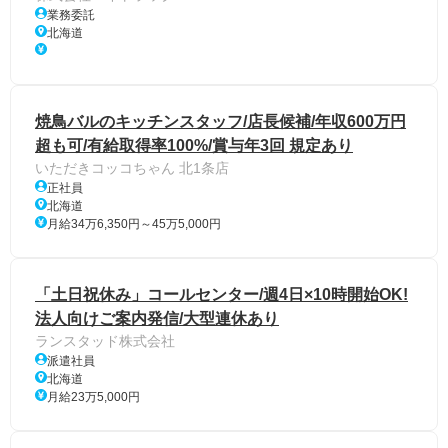
業務委託
北海道
焼鳥バルのキッチンスタッフ/店長候補/年収600万円
超も可/有給取得率100%/賞与年3回 規定あり
いただきコッコちゃん 北1条店
正社員
北海道
月給34万6,350円～45万5,000円
「土日祝休み」コールセンター/週4日×10時開始OK!
法人向けご案内発信/大型連休あり
ランスタッド株式会社
派遣社員
北海道
月給23万5,000円