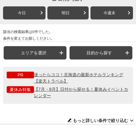
今日
明日
今週末
該当の検索結果は0件でした。
条件を変えてお探しください。
エリアを選択
目的から探す
迷ったらココ！北海道の最新ホテルランキング
PR
【楽天トラベル】
【7月・8月】日付から探せる！夏休みイベントカ
夏休み特集
レンダー
もっと詳しい条件で絞り込む