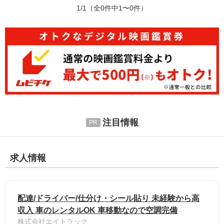
1/1
（全0件中1〜0件）
注目情報
求人情報
配達/ドライバー/仕分け・シール貼り 未経験から高
収入 車のレンタルOK 車移動なので空調完備
株式会社エイトラック