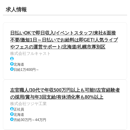
求人情報
日払いOKで即日収入/イベントスタッフ/来社&面接
不要/激短1日～日払いでお給料は即GET!人気ライブ
やフェスの運営サポート/北海道/札幌市厚別区
株式会社フルキャスト
北海道
日給1万400円～
左官職人/30代で年収500万円以上も可能!/左官経験者
の採用/賞与年3回支給/有休消化率も80%以上
株式会社ツジヤ工業
正社員
北海道
月給30万円～44万円