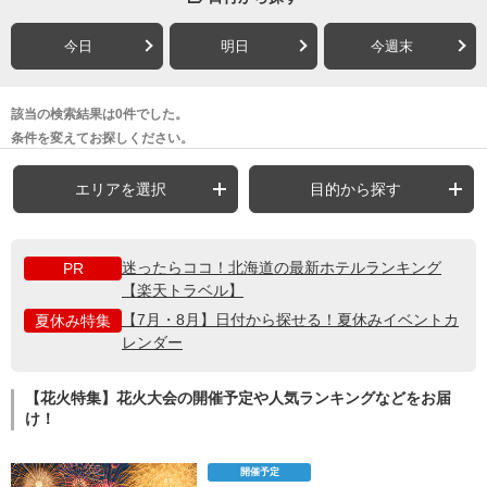
今日
明日
今週末
該当の検索結果は0件でした。
条件を変えてお探しください。
エリアを選択
目的から探す
迷ったらココ！北海道の最新ホテルランキング
PR
【楽天トラベル】
【7月・8月】日付から探せる！夏休みイベントカ
夏休み特集
レンダー
【花火特集】花火大会の開催予定や人気ランキングなどをお届
け！
開催予定