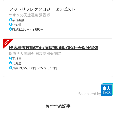
フットリフレクソロジーセラピスト
すすきの天然温泉 湯香郷
業務委託
北海道
時給2,190円～3,690円
NEW
臨床検査技師/常勤/病院/車通勤OK/社会保険完備
医療法人徳洲会 日高徳洲会病院
正社員
北海道
月給19万5,008円～25万1,992円
Sponsored by
おすすめ記事