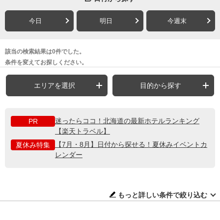
今日
明日
今週末
該当の検索結果は0件でした。
条件を変えてお探しください。
エリアを選択
目的から探す
迷ったらココ！北海道の最新ホテルランキング
PR
【楽天トラベル】
【7月・8月】日付から探せる！夏休みイベントカ
夏休み特集
レンダー
もっと詳しい条件で絞り込む