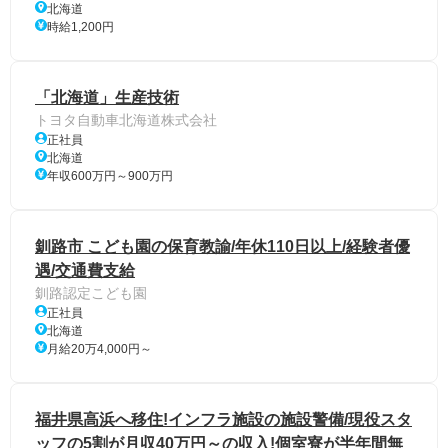
北海道
時給1,200円
「北海道」生産技術
トヨタ自動車北海道株式会社
正社員
北海道
年収600万円～900万円
釧路市 こども園の保育教諭/年休110日以上/経験者優
遇/交通費支給
釧路認定こども園
正社員
北海道
月給20万4,000円～
福井県高浜へ移住!インフラ施設の施設警備/現役スタ
ッフの5割が月収40万円～の収入!個室寮が半年間無