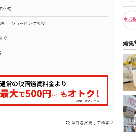
了間際
施設
ショッピング施設
婦で
編集
ぶ
条件を変更して検索