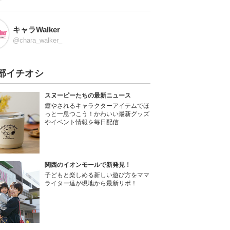
キャラWalker
@chara_walker_
部イチオシ
スヌーピーたちの最新ニュース
癒やされるキャラクターアイテムでほ
っと一息つこう！かわいい最新グッズ
やイベント情報を毎日配信
関西のイオンモールで新発見！
子どもと楽しめる新しい遊び方をママ
ライター達が現地から最新リポ！