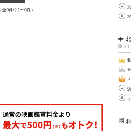
恐
1（全0件中1〜0件）
2
北
8月
北
サ
さ
浜
さ
お