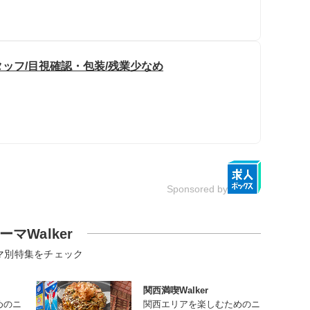
ッフ/目視確認・包装/残業少なめ
Sponsored by
ーマWalker
マ別特集をチェック
関西満喫Walker
めのニ
関西エリアを楽しむためのニ