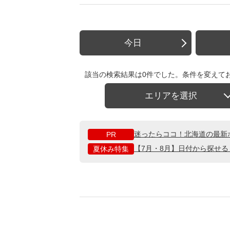
今日
該当の検索結果は0件でした。条件を変えて
エリアを選択
迷ったらココ！北海道の最新
PR
【7月・8月】日付から探せ
夏休み特集