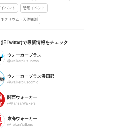
酒イベント
恐竜イベント
ラネタリウム・天体観測
X(旧Twitter)で最新情報をチェック
ウォーカープラス
@walkerplus_news
ウォーカープラス漫画部
@walkerpluscomic
関西ウォーカー
@KansaiWalkers
東海ウォーカー
@TokaiWalkers