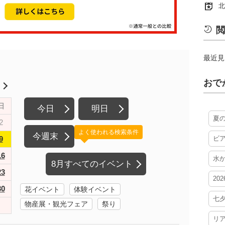
北
閲
最近見
おで
月
日
今日
明日
夏
2
よく使われる検索条件
今週末
9
ビ
16
水
8月すべてのイベント
23
20
30
花イベント
体験イベント
七
物産展・観光フェア
祭り
リ