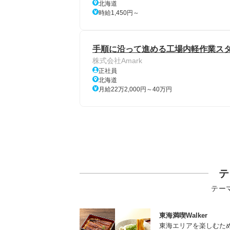
北海道
時給1,450円～
手順に沿って進める工場内軽作業スタ
株式会社Amark
正社員
北海道
月給22万2,000円～40万円
テ
テー
東海満喫Walker
東海エリアを楽しむた