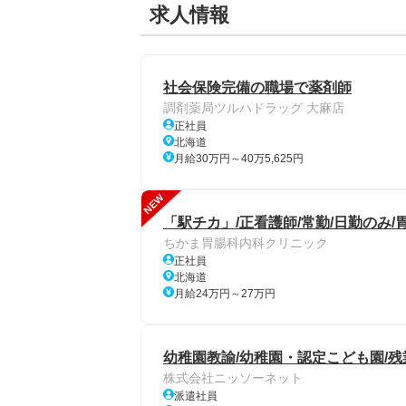
求人情報
社会保険完備の職場で薬剤師
調剤薬局ツルハドラッグ 大麻店
正社員
北海道
月給30万円～40万5,625円
NEW
「駅チカ」/正看護師/常勤/日勤のみ/
ちかま胃腸科内科クリニック
正社員
北海道
月給24万円～27万円
幼稚園教諭/幼稚園・認定こども園/残業
株式会社ニッソーネット
派遣社員