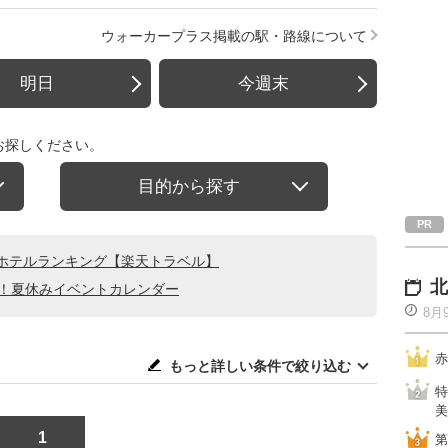
ウォーカープラス掲載の駅・路線について
明日
今週末
お探しください。
目的から探す
ホテルランキング【楽天トラベル】
北
る！夏休みイベントカレンダー
8月
赤
もっと詳しい条件で絞り込む
特
美
1
第