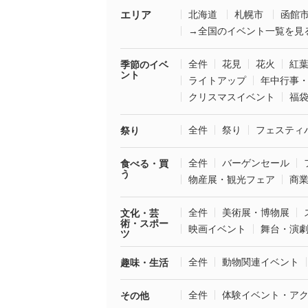
エリア
北海道
札幌市
函館
→全国のイベント一覧を見
全件
花見
花火
紅
季節のイベ
ント
ライトアップ
年中行事
クリスマスイベント
福
全件
祭り
フェスティ
祭り
全件
バーゲンセール
食べる・買
う
物産展・観光フェア
商
全件
美術展・博物展
文化・芸
術・スポー
映画イベント
舞台・演
ツ
全件
動物関連イベント
趣味・生活
全件
体験イベント・ア
その他