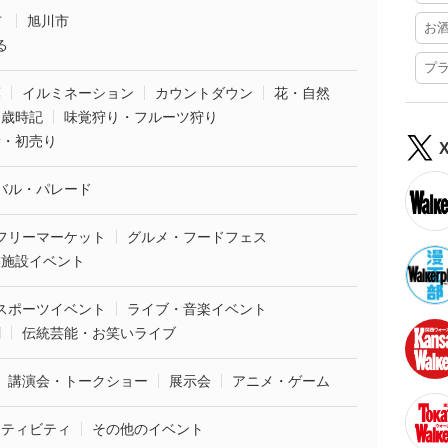
市
旭川市
お
る
プ
葉
イルミネーション
カウントダウン
花・自然
・歳時記
味覚狩り・フルーツ狩り
袋・初売り
バル・パレード
フリーマーケット
グルメ・フードフェス
業施設イベント
スポーツイベント
ライブ・音楽イベント
劇
伝統芸能・お笑いライブ
講演会・トークショー
展示会
アニメ・ゲーム
クティビティ
その他のイベント