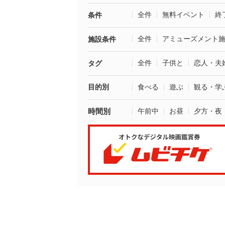
全件
無料イベント
終
条件
全件
アミューズメント
施設条件
全件
子供と
恋人・夫
タグ
目的別
食べる
遊ぶ
観る・学
時間別
午前中
お昼
夕方・夜