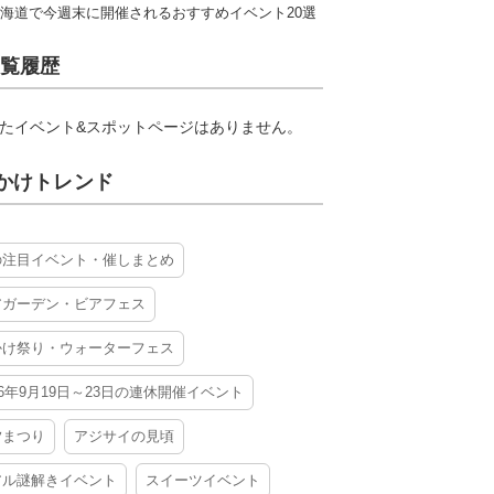
海道で今週末に開催されるおすすめイベント20選
覧履歴
たイベント&スポットページはありません。
かけトレンド
の注目イベント・催しまとめ
アガーデン・ビアフェス
かけ祭り・ウォーターフェス
26年9月19日～23日の連休開催イベント
夕まつり
アジサイの見頃
アル謎解きイベント
スイーツイベント