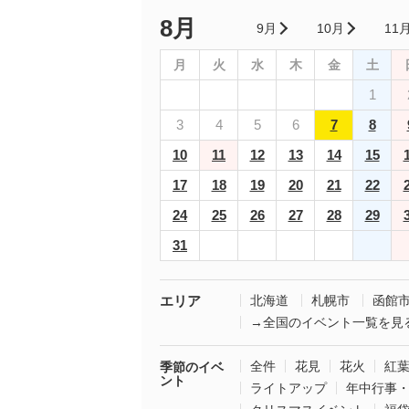
8月
9月
10月
11
月
火
水
木
金
土
1
3
4
5
6
7
8
10
11
12
13
14
15
17
18
19
20
21
22
24
25
26
27
28
29
31
エリア
北海道
札幌市
函館
→全国のイベント一覧を見
全件
花見
花火
紅
季節のイベ
ント
ライトアップ
年中行事