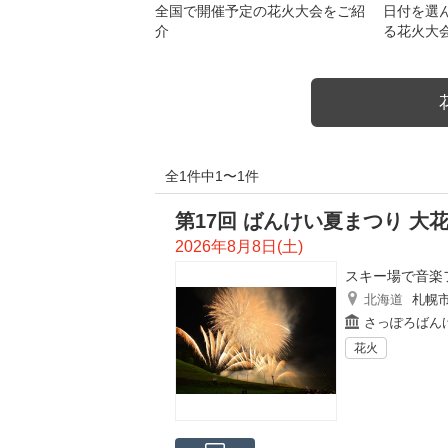
全国で開催予定の花火大会をご紹
日付を選
介
る花火大
全1件中1〜1件
第17回 ばんけい夏まつり 大
2026年8月8日(土)
スキー場で音楽
北海道
札幌
さっぽろばん
花火