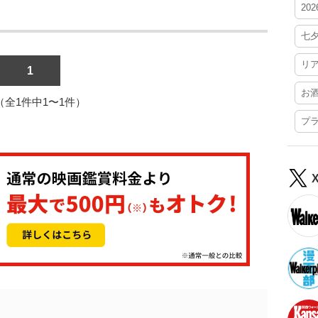
20
七
リ
1
お
1（全1件中1〜1件）
プ