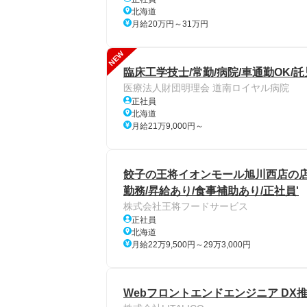
北海道
月給20万円～31万円
NEW
臨床工学技士/常勤/病院/車通勤OK/
医療法人財団明理会 道南ロイヤル病院
正社員
北海道
月給21万9,000円～
餃子の王将イオンモール旭川西店の店舗ス
勤務/昇給あり/食事補助あり/正社員'
株式会社王将フードサービス
正社員
北海道
月給22万9,500円～29万3,000円
Webフロントエンドエンジニア DX