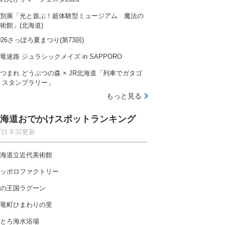
別展「光と遊ぶ！超体験型ミュージアム 魔法の
術館」(北海道)
026さっぽろ夏まつり(第73回)
竜迷路 ジュラシックメイズ in SAPPORO
つまれ どうぶつの森 × JR北海道「列車でガタゴ
 スタンプラリー」
もっと見る
海道おでかけスポットランキング
7日 9:32更新
海道立近代美術館
ッポロファクトリー
の王国ラグーン
竜町ひまわりの里
とろ海水浴場