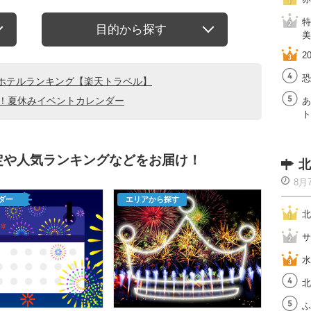
特
目的から探す
美
2
恐
ホテルランキング【楽天トラベル】
る！夏休みイベントカレンダー
あ
ト
定や人気ランキングなどをお届け！
北
8月
ダー
エリアから探す
北
サ
水
北
ふ