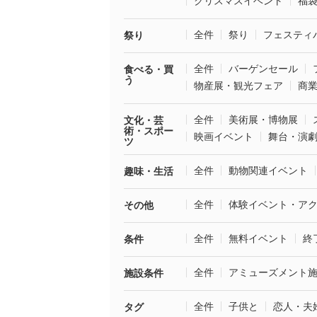
クリスマスイベント
福
全件
祭り
フェスティ
祭り
全件
バーゲンセール
食べる・買
う
物産展・観光フェア
商
全件
美術展・博物展
文化・芸
術・スポー
映画イベント
舞台・演
ツ
全件
動物関連イベント
趣味・生活
全件
体験イベント・ア
その他
全件
無料イベント
終
条件
全件
アミューズメント
施設条件
全件
子供と
恋人・夫
タグ