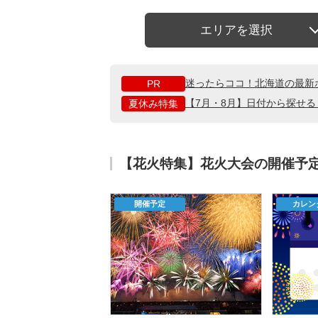
エリアを選択
迷ったらココ！北海道の最新
PR
【7月・8月】日付から探せ
夏休み特集
【花火特集】花火大会の開催予
開催予定
カレン