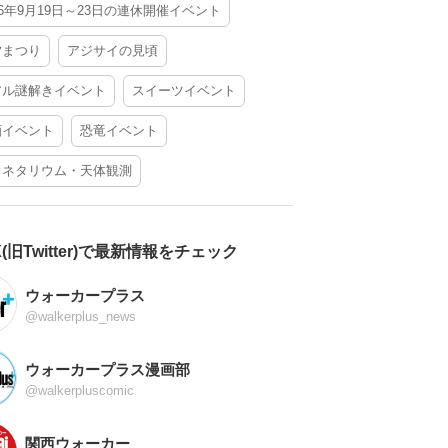
26年9月19日～23日の連休開催イベント
夕まつり
アジサイの見頃
アル謎解きイベント
スイーツイベント
酒イベント
恐竜イベント
ラネタリウム・天体観測
X(旧Twitter)で最新情報をチェック
ウォーカープラス
@walkerplus_news
ウォーカープラス漫画部
@walkerpluscomic
関西ウォーカー