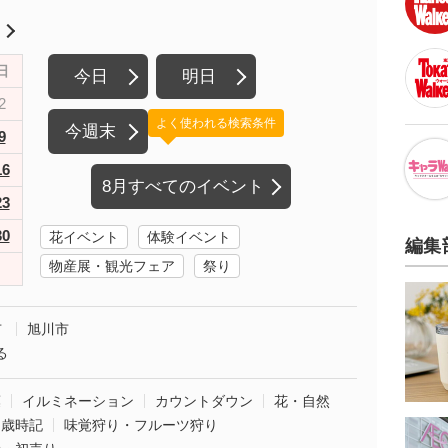
月
日
今日
明日
2
よく使われる検索条件
今週末
9
16
8月すべてのイベント
23
30
花イベント
体験イベント
編集
物産展・観光フェア
祭り
市
旭川市
る
葉
イルミネーション
カウントダウン
花・自然
・歳時記
味覚狩り・フルーツ狩り