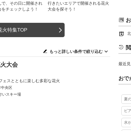
んで、その日に開催され
行きたいエリアで開催される花火
会をチェックしよう！
大会を探そう！
お
花火特集TOP
北
閲
もっと詳しい条件で絞り込む
花火大会
最近見
おで
フェスとともに楽しむ多彩な花火
市中央区
けいスキー場
夏
ビ
水