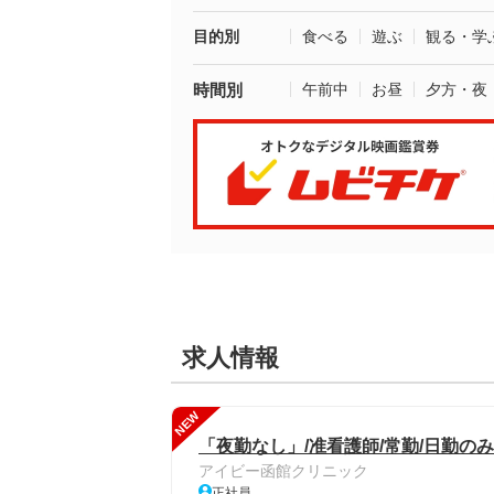
目的別
食べる
遊ぶ
観る・学
時間別
午前中
お昼
夕方・夜
求人情報
NEW
「夜勤なし」/准看護師/常勤/日勤のみ
アイビー函館クリニック
正社員