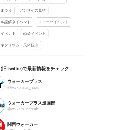
夕まつり
アジサイの見頃
アル謎解きイベント
スイーツイベント
酒イベント
恐竜イベント
ラネタリウム・天体観測
X(旧Twitter)で最新情報をチェック
ウォーカープラス
@walkerplus_news
ウォーカープラス漫画部
@walkerpluscomic
関西ウォーカー