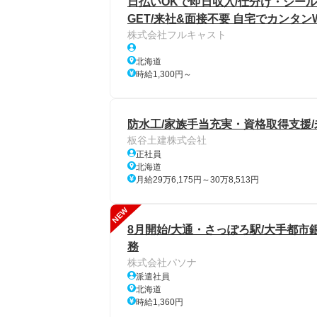
日払いOKで即日収入/仕分け・シール
GET/来社&面接不要 自宅でカンタン
株式会社フルキャスト
北海道
時給1,300円～
防水工/家族手当充実・資格取得支援
板谷土建株式会社
正社員
北海道
月給29万6,175円～30万8,513円
NEW
8月開始/大通・さっぽろ駅/大手都市
務
株式会社パソナ
派遣社員
北海道
時給1,360円