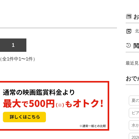
お
北
1
閲
1（全1件中1〜1件）
最近見
おで
夏
ビ
水
20