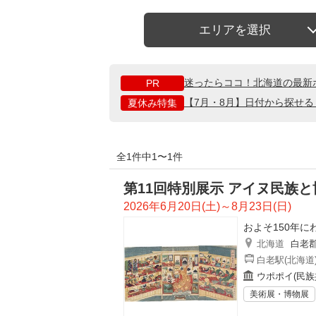
エリアを選択
迷ったらココ！北海道の最新
PR
【7月・8月】日付から探せ
夏休み特集
全1件中1〜1件
第11回特別展示 アイヌ民族と
2026年6月20日(土)～8月23日(日)
およそ150年
北海道
白老
白老駅(北海道
ウポポイ(民族
美術展・博物展