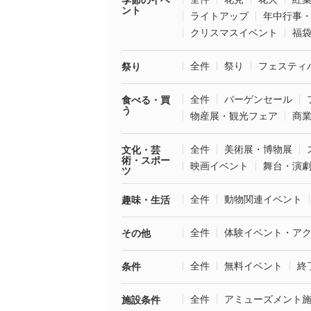
季節のイベ
ント
ライトアップ
年中行事
クリスマスイベント
福
全件
祭り
フェスティ
祭り
全件
バーゲンセール
食べる・買
う
物産展・観光フェア
商
全件
美術展・博物展
文化・芸
術・スポー
映画イベント
舞台・演
ツ
全件
動物関連イベント
趣味・生活
全件
体験イベント・ア
その他
全件
無料イベント
終
条件
全件
アミューズメント
施設条件