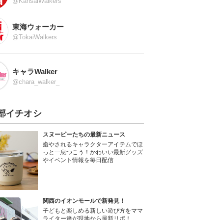
@KansaiWalkers
東海ウォーカー
@TokaiWalkers
キャラWalker
@chara_walker_
部イチオシ
スヌーピーたちの最新ニュース
癒やされるキャラクターアイテムでほ
っと一息つこう！かわいい最新グッズ
やイベント情報を毎日配信
関西のイオンモールで新発見！
子どもと楽しめる新しい遊び方をママ
ライター達が現地から最新リポ！