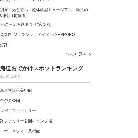
別展「光と遊ぶ！超体験型ミュージアム 魔法の
術館」(北海道)
026さっぽろ夏まつり(第73回)
竜迷路 ジュラシックメイズ in SAPPORO
灯路
もっと見る
海道おでかけスポットランキング
6日 9:32更新
海道立近代美術館
合が原公園
ッポロファクトリー
路ファミリー公園キャンプ場
一ヴェネツィア美術館