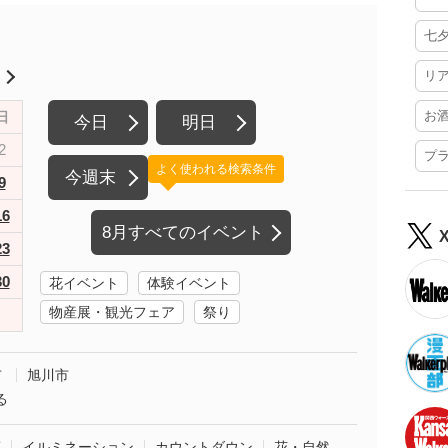
七
リ
月
お
日
今日
明日
2
プ
よく使われる検索条件
今週末
9
16
8月すべてのイベント
23
30
花イベント
体験イベント
物産展・観光フェア
祭り
市
旭川市
る
葉
イルミネーション
カウントダウン
花・自然