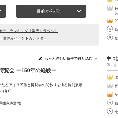
特
目的から探す
美
2
恐
ホテルランキング【楽天トラベル】
る！夏休みイベントカレンダー
夏
北
もっと詳しい条件で絞り込む
8月
博覧会 ー150年の経験ー
北
にわたるアイヌ民族と博覧会の関わりを辿る特別展示
百
郡白老町
サ
)
共生象徴空間)
我
北