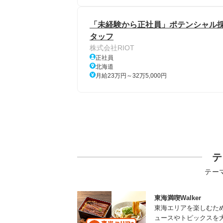
「未経験から正社員」ポテンシャル採
タッフ
株式会社RIOT
正社員
北海道
月給23万円～32万5,000円
テ
テー
東海満喫Walker
東海エリアを楽しむた
ュースやトピックスを