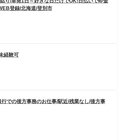
貼り/単発1日～好きな日だけでOK!日払いで即金
WEB登録/北海道/登別市
/未経験可
銀行での後方事務のお仕事/駅近/残業なし/後方事