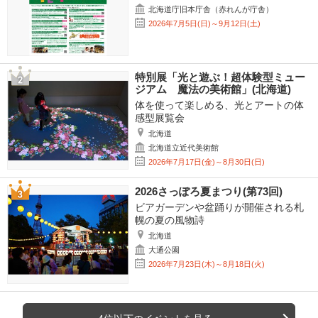
北海道庁旧本庁舎（赤れんが庁舎）
2026年7月5日(日)～9月12日(土)
特別展「光と遊ぶ！超体験型ミュー
ジアム 魔法の美術館」(北海道)
体を使って楽しめる、光とアートの体
感型展覧会
北海道
北海道立近代美術館
2026年7月17日(金)～8月30日(日)
2026さっぽろ夏まつり(第73回)
ビアガーデンや盆踊りが開催される札
幌の夏の風物詩
北海道
大通公園
2026年7月23日(木)～8月18日(火)