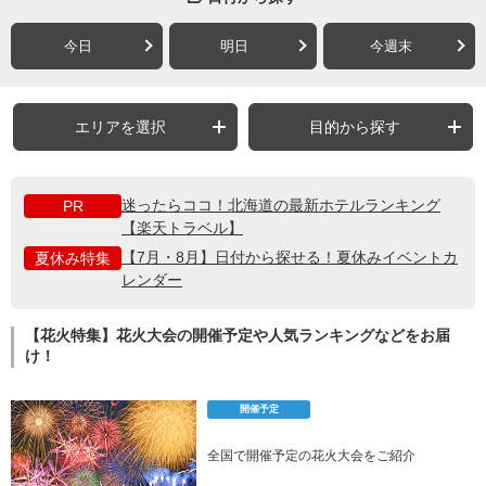
今日
明日
今週末
エリアを選択
目的から探す
迷ったらココ！北海道の最新ホテルランキング
PR
【楽天トラベル】
【7月・8月】日付から探せる！夏休みイベントカ
夏休み特集
レンダー
【花火特集】花火大会の開催予定や人気ランキングなどをお届
け！
開催予定
全国で開催予定の花火大会をご紹介