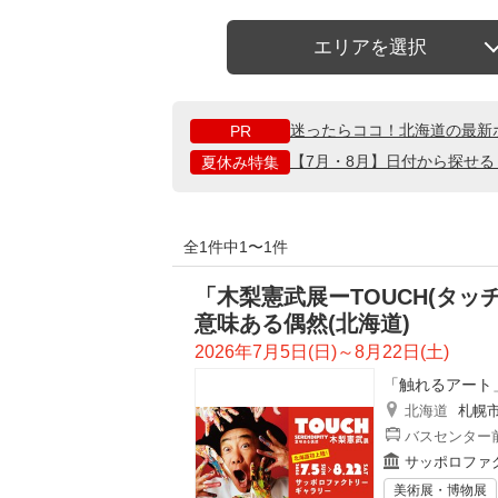
エリアを選択
迷ったらココ！北海道の最新
PR
【7月・8月】日付から探せ
夏休み特集
全1件中1〜1件
「木梨憲武展ーTOUCH(タッチ)
意味ある偶然(北海道)
2026年7月5日(日)～8月22日(土)
「触れるアート
北海道
札幌
バスセンター前
サッポロファ
美術展・博物展