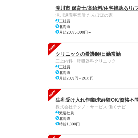
滝川市 保育士/高給料/住宅補助あり/
滝川通園事業所 たんぽぽの家
正社員
北海道
月給20万5,000円～
NEW
クリニックの看護師/日勤常勤
三上内科・呼吸器科クリニック
正社員
北海道
月給23万円～26万円
NEW
生乳受け入れ作業/未経験OK/資格不問
株式会社テクノ・サービス 働くナビ
派遣社員
北海道
時給1,300円