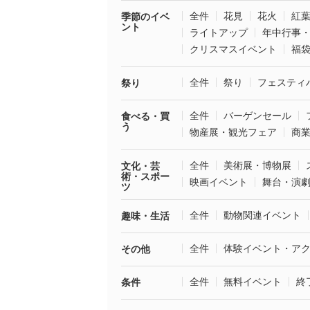
全件
花見
花火
紅
季節のイベ
ント
ライトアップ
年中行事
クリスマスイベント
福
全件
祭り
フェスティ
祭り
全件
バーゲンセール
食べる・買
う
物産展・観光フェア
商
全件
美術展・博物展
文化・芸
術・スポー
映画イベント
舞台・演
ツ
全件
動物関連イベント
趣味・生活
全件
体験イベント・ア
その他
全件
無料イベント
終
条件