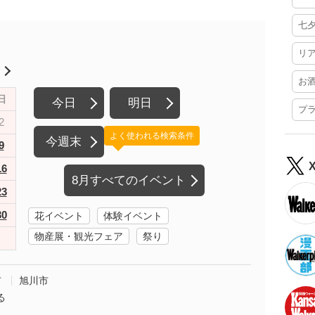
七
リ
月
お
日
今日
明日
プ
2
よく使われる検索条件
今週末
9
16
8月すべてのイベント
23
30
花イベント
体験イベント
物産展・観光フェア
祭り
市
旭川市
る