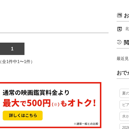
お
北
閲
1
最近見
1（全1件中1〜1件）
おで
夏
ビ
水
20