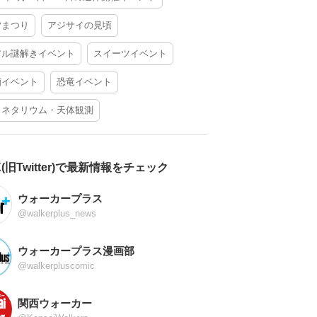
夕まつり
アジサイの見頃
アル謎解きイベント
スイーツイベント
酒イベント
恐竜イベント
ラネタリウム・天体観測
X(旧Twitter)で最新情報をチェック
ウォーカープラス
@walkerplus_news
ウォーカープラス漫画部
@walkerpluscomic
関西ウォーカー