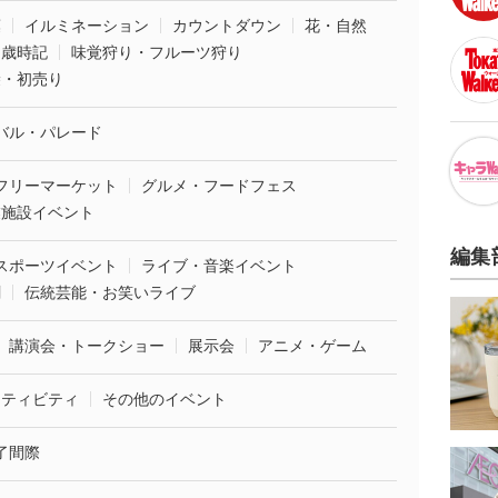
葉
イルミネーション
カウントダウン
花・自然
・歳時記
味覚狩り・フルーツ狩り
袋・初売り
バル・パレード
フリーマーケット
グルメ・フードフェス
業施設イベント
編集
スポーツイベント
ライブ・音楽イベント
劇
伝統芸能・お笑いライブ
講演会・トークショー
展示会
アニメ・ゲーム
クティビティ
その他のイベント
了間際