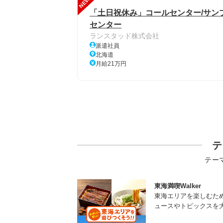
NEW
「土日祝休み」コールセンター/サン
センター
ランスタッド株式会社
派遣社員
北海道
月給21万円
テ
テー
東海満喫Walker
東海エリアを楽しむた
ュースやトピックスを