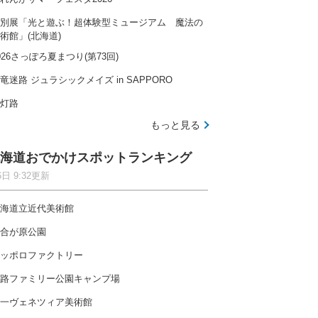
別展「光と遊ぶ！超体験型ミュージアム 魔法の
術館」(北海道)
026さっぽろ夏まつり(第73回)
竜迷路 ジュラシックメイズ in SAPPORO
灯路
もっと見る
海道おでかけスポットランキング
6日 9:32更新
海道立近代美術館
合が原公園
ッポロファクトリー
路ファミリー公園キャンプ場
一ヴェネツィア美術館