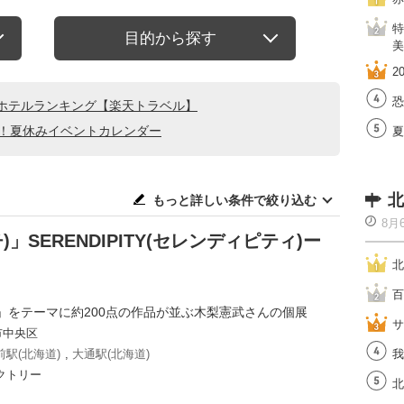
特
目的から探す
美
2
恐
ホテルランキング【楽天トラベル】
る！夏休みイベントカレンダー
夏
北
もっと詳しい条件で絞り込む
8月
」SERENDIPITY(セレンディピティ)ー
北
百
」をテーマに約200点の作品が並ぶ木梨憲武さんの個展
サ
市中央区
駅(北海道)
,
大通駅(北海道)
我
クトリー
北