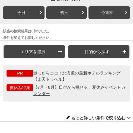
今日
明日
今週末
該当の検索結果は0件でした。
条件を変えてお探しください。
エリアを選択
目的から探す
迷ったらココ！北海道の最新ホテルランキング
PR
【楽天トラベル】
【7月・8月】日付から探せる！夏休みイベントカ
夏休み特集
レンダー
もっと詳しい条件で絞り込む