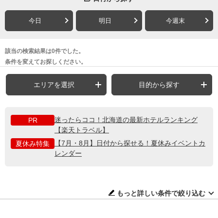
今日
明日
今週末
該当の検索結果は0件でした。
条件を変えてお探しください。
エリアを選択
目的から探す
迷ったらココ！北海道の最新ホテルランキング
PR
【楽天トラベル】
【7月・8月】日付から探せる！夏休みイベントカ
夏休み特集
レンダー
もっと詳しい条件で絞り込む