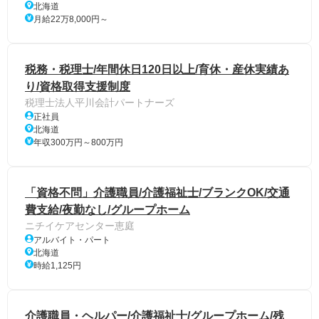
北海道
月給22万8,000円～
税務・税理士/年間休日120日以上/育休・産休実績あ
り/資格取得支援制度
税理士法人平川会計パートナーズ
正社員
北海道
年収300万円～800万円
「資格不問」介護職員/介護福祉士/ブランクOK/交通
費支給/夜勤なし/グループホーム
ニチイケアセンター恵庭
アルバイト・パート
北海道
時給1,125円
介護職員・ヘルパー/介護福祉士/グループホーム/残