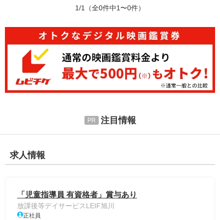
1/1
（全0件中1〜0件）
注目情報
求人情報
「児童指導員 有資格者」賞与あり
放課後等デイサービスLEIF旭川
正社員