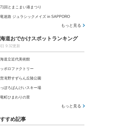
71回とまこまい港まつり
竜迷路 ジュラシックメイズ in SAPPORO
もっと見る
海道おでかけスポットランキング
8日 9:32更新
海道立近代美術館
ッポロファクトリー
営滝野すずらん丘陵公園
っぽろばんけいスキー場
竜町ひまわりの里
もっと見る
すすめ記事