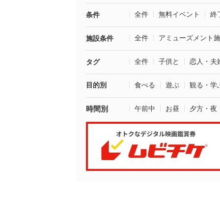
全件
無料イベント
終
条件
全件
アミューズメント
施設条件
全件
子供と
恋人・夫
タグ
目的別
食べる
遊ぶ
観る・学
時間別
午前中
お昼
夕方・夜