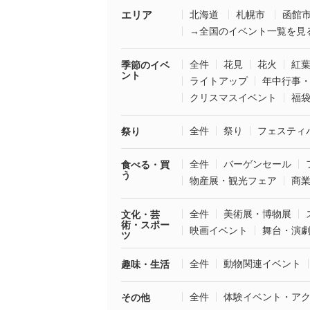
エリア
北海道
札幌市
函館
→全国のイベント一覧を見
全件
花見
花火
紅
季節のイベ
ント
ライトアップ
年中行事
クリスマスイベント
福
全件
祭り
フェスティ
祭り
全件
バーゲンセール
食べる・買
う
物産展・観光フェア
商
全件
美術展・博物展
文化・芸
術・スポー
映画イベント
舞台・演
ツ
全件
動物関連イベント
趣味・生活
全件
体験イベント・ア
その他