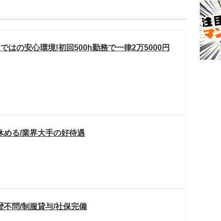
はの安心環境!初回500h勤務で一律2万5000円
休める/業界大手の好待遇
不問/制服貸与/社保完備