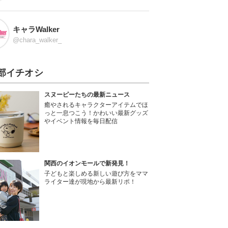
キャラWalker
@chara_walker_
部イチオシ
スヌーピーたちの最新ニュース
癒やされるキャラクターアイテムでほ
っと一息つこう！かわいい最新グッズ
やイベント情報を毎日配信
関西のイオンモールで新発見！
子どもと楽しめる新しい遊び方をママ
ライター達が現地から最新リポ！