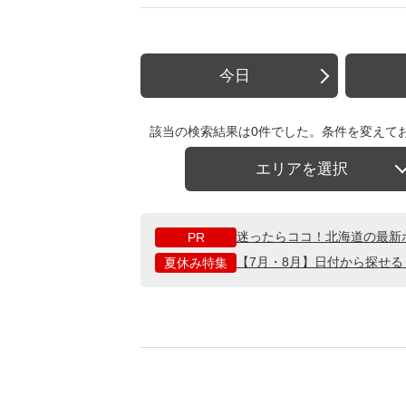
今日
該当の検索結果は0件でした。条件を変えて
エリアを選択
迷ったらココ！北海道の最新
PR
【7月・8月】日付から探せ
夏休み特集