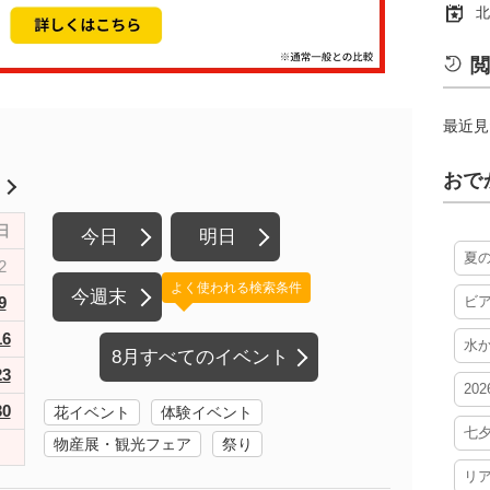
北
閲
最近見
おで
月
日
今日
明日
夏
2
よく使われる検索条件
今週末
9
ビ
16
水
8月すべてのイベント
23
20
30
花イベント
体験イベント
七
物産展・観光フェア
祭り
リ