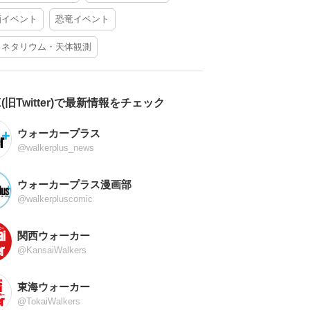
酒イベント
恐竜イベント
ラネタリウム・天体観測
X(旧Twitter)で最新情報をチェック
ウォーカープラス
@walkerplus_news
ウォーカープラス漫画部
@walkerpluscomic
関西ウォーカー
@KansaiWalkers
東海ウォーカー
@TokaiWalkers