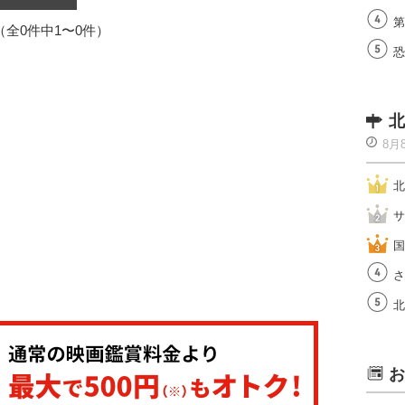
第
1（全0件中1〜0件）
恐
北
8月
北
サ
国
さ
北
お