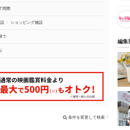
了間際
施設
ショッピング施設
婦で
編集
ぶ
条件を変更して検索