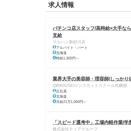
求人情報
パチンコ店スタッフ/高時給×大手ならで
支給
マルハン新砂川店
アルバイト・パート
北海道
時給1,300円～
業界大手の美容師・理容師/しっかり
QBHOUSE/ロジスカットスクール札幌校
正社員
北海道
月給21万1,000円～
「スピード選考中」工場内軽作業/学歴
株式会社ティアグループ