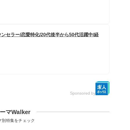
セラー/恋愛特化/20代後半から50代活躍中/経
Sponsored by
ーマWalker
マ別特集をチェック