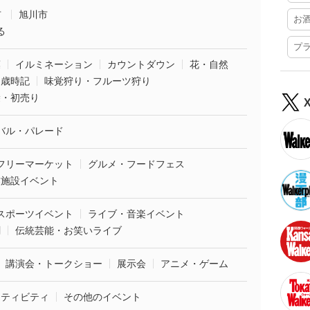
市
旭川市
お
る
プ
葉
イルミネーション
カウントダウン
花・自然
・歳時記
味覚狩り・フルーツ狩り
袋・初売り
バル・パレード
フリーマーケット
グルメ・フードフェス
業施設イベント
スポーツイベント
ライブ・音楽イベント
劇
伝統芸能・お笑いライブ
講演会・トークショー
展示会
アニメ・ゲーム
クティビティ
その他のイベント