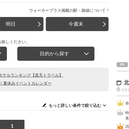
ウォーカープラス掲載の駅・路線について
明日
今週末
お探しください。
目的から探す
ホテルランキング【楽天トラベル】
北
る！夏休みイベントカレンダー
8月
赤
もっと詳しい条件で絞り込む
特
美
1
2