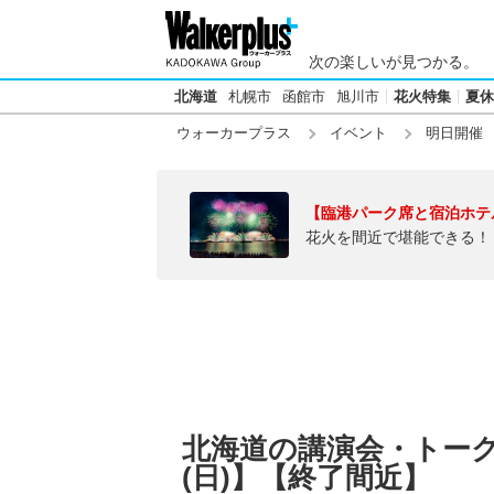
次の楽しいが見つかる。
北海道
札幌市
函館市
旭川市
花火特集
夏休
ウォーカープラス
イベント
明日開催
【臨港パーク席と宿泊ホテ
花火を間近で堪能できる！
北海道の講演会・トークシ
(日)】【終了間近】