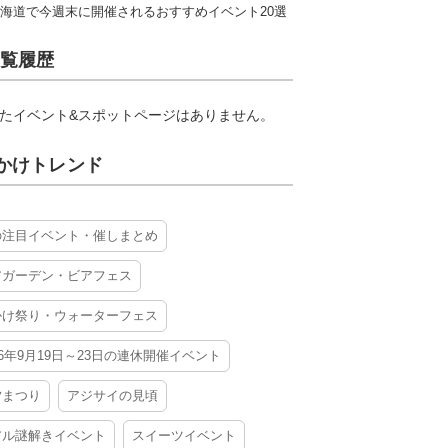
海道で今週末に開催されるおすすめイベント20選
覧履歴
たイベント&スポットページはありません。
かけトレンド
の注目イベント・催しまとめ
アガーデン・ビアフェス
かけ祭り・ウォーターフェス
26年9月19日～23日の連休開催イベント
夕まつり
アジサイの見頃
アル謎解きイベント
スイーツイベント