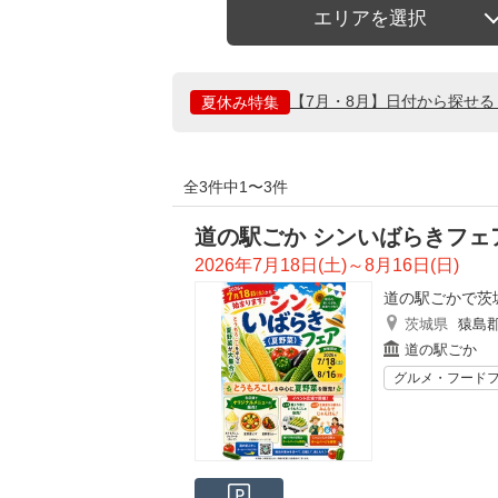
エリアを選択
【7月・8月】日付から探せ
夏休み特集
全3件中1〜3件
道の駅ごか シンいばらきフェ
2026年7月18日(土)～8月16日(日)
道の駅ごかで茨
茨城県
猿島
道の駅ごか
グルメ・フード