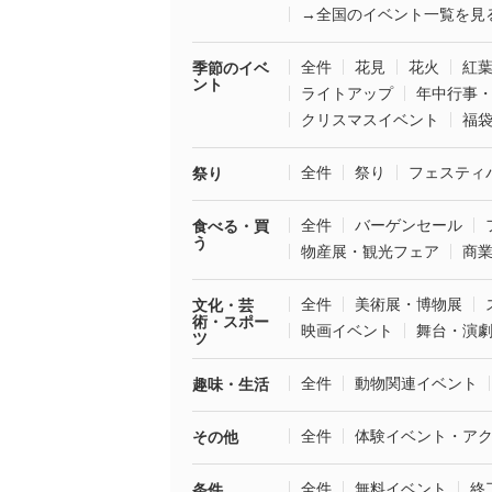
→全国のイベント一覧を見
全件
花見
花火
紅
季節のイベ
ント
ライトアップ
年中行事
クリスマスイベント
福
全件
祭り
フェスティ
祭り
全件
バーゲンセール
食べる・買
う
物産展・観光フェア
商
全件
美術展・博物展
文化・芸
術・スポー
映画イベント
舞台・演
ツ
全件
動物関連イベント
趣味・生活
全件
体験イベント・ア
その他
全件
無料イベント
終
条件