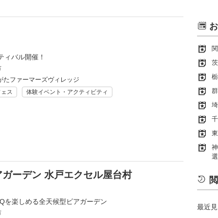
お
関
ティバル開催！
茨
市
栃
がたファーマーズヴィレッジ
群
フェス
体験イベント・アクティビティ
埼
千
東
神
選
アガーデン 水戸エクセル屋台村
閲
BQを楽しめる全天候型ビアガーデン
最近見
市