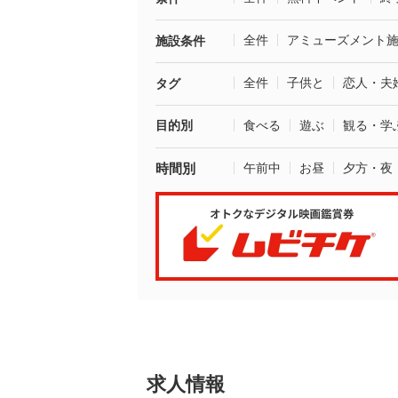
全件
アミューズメント
施設条件
全件
子供と
恋人・夫
タグ
目的別
食べる
遊ぶ
観る・学
時間別
午前中
お昼
夕方・夜
求人情報