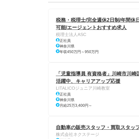
税務・税理士/完全週休2日制/年間休
可能/エージェントおすすめ求人
税理士法人ASC
正社員
神奈川県
年収450万円～950万円
「児童指導員 有資格者」川崎市川崎
活躍中、キャリアアップ応援
LITALICOジュニア川崎教室
正社員
神奈川県
月給25万3,400円～
自動車の販売スタッフ・買取スタッフ
株式会社ネクステージ