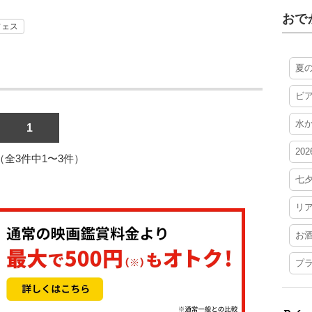
おで
フェス
夏
ビ
水
1
20
1（全3件中1〜3件）
七
リ
お
プ