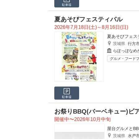
駐車場
夏あそびフェスティバル
2026年7月18日(土)～8月16日(日)
夏あそびフェス
茨城県
行方
らぽっぽなめ
グルメ・フード
駐車場
お祭りBBQ(バーベキュー)ビ
開催中〜2026年10月中旬
屋台グルメとB
茨城県
水戸