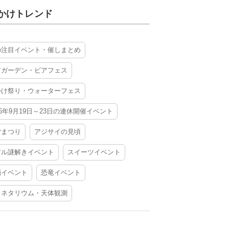
かけトレンド
の注目イベント・催しまとめ
アガーデン・ビアフェス
かけ祭り・ウォーターフェス
26年9月19日～23日の連休開催イベント
夕まつり
アジサイの見頃
アル謎解きイベント
スイーツイベント
酒イベント
恐竜イベント
ラネタリウム・天体観測