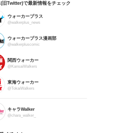
X(旧Twitter)で最新情報をチェック
ウォーカープラス
@walkerplus_news
ウォーカープラス漫画部
@walkerpluscomic
関西ウォーカー
@KansaiWalkers
東海ウォーカー
@TokaiWalkers
キャラWalker
@chara_walker_