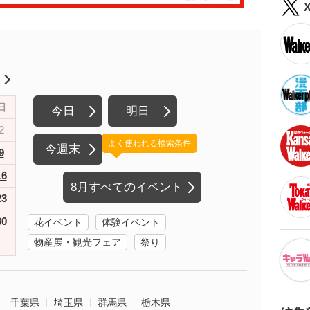
月
日
今日
明日
2
よく使われる検索条件
今週末
9
16
8月すべてのイベント
23
30
花イベント
体験イベント
物産展・観光フェア
祭り
千葉県
埼玉県
群馬県
栃木県