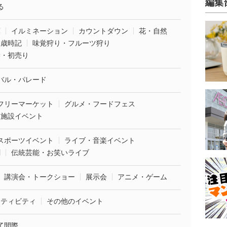
編集
る
葉
イルミネーション
カウントダウン
花・自然
・歳時記
味覚狩り・フルーツ狩り
袋・初売り
バル・パレード
フリーマーケット
グルメ・フードフェス
業施設イベント
スポーツイベント
ライブ・音楽イベント
劇
伝統芸能・お笑いライブ
講演会・トークショー
展示会
アニメ・ゲーム
クティビティ
その他のイベント
了間際