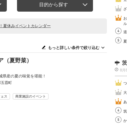
目的から探す
ざ
お
ル
る！夏休みイベントカレンダー
道
夏
もっと詳しい条件で絞り込む
ア（夏野菜）
茨
8月
城県産の夏の味覚を堪能！
郡五霞町
つ
大
フェス
商業施設のイベント
あ
筑
か